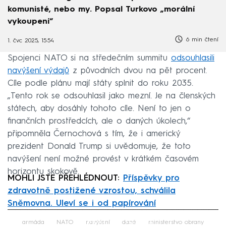
komunisté, nebo my. Popsal Turkovo „morální
vykoupení“
6 min čtení
1. čvc 2025, 15:54
Spojenci NATO si na středečním summitu
odsouhlasili
navýšení výdajů
z původních dvou na pět procent.
Cíle podle plánu mají státy splnit do roku 2035.
„Tento rok se odsouhlasil jako mezní. Je na členských
státech, aby dosáhly tohoto cíle. Není to jen o
finančních prostředcích, ale o daných úkolech,“
připomněla Černochová s tím, že i americký
prezident Donald Trump si uvědomuje, že toto
navýšení není možné provést v krátkém časovém
horizontu skokově.
MOHLI JSTE PŘEHLÉDNOUT:
Příspěvky pro
zdravotně postižené vzrostou, schválila
Sněmovna. Uleví se i od papírování
Failed to fetch
armáda
NATO
navýšení
daně
ministerstvo obrany