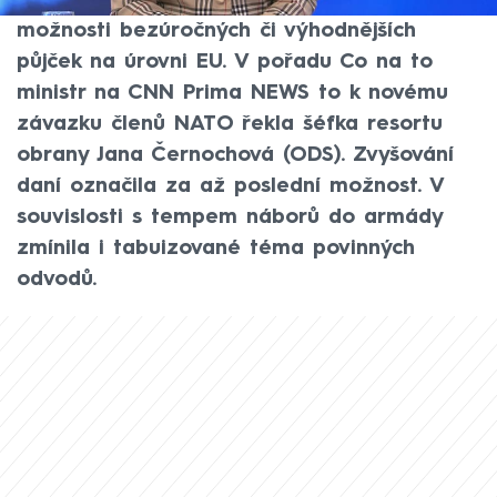
ekonomiky – pokud ne, jedná se o
možnosti bezúročných či výhodnějších
půjček na úrovni EU. V pořadu Co na to
ministr na CNN Prima NEWS to k novému
závazku členů NATO řekla šéfka resortu
obrany Jana Černochová (ODS). Zvyšování
daní označila za až poslední možnost. V
souvislosti s tempem náborů do armády
zmínila i tabuizované téma povinných
odvodů.