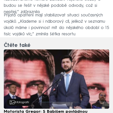
budou se řešit v nějaké podobě odvody, což si
nepřeji,“ zdůraznila.
Přijatá opatření mají stabilizovat situaci současných
vojáků. „Klademe si i náborový cíl, jelikož v seznamu
úkolů máme i povinnost mít do nějakého období o 15
tisíc vojáků víc,“ zmínila šéfka resortu.
Čtěte také
8
fotografií
Motorista Gregor: S Babišem povládnou