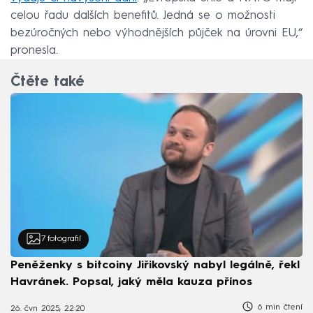
celou řadu dalších benefitů. Jedná se o možnosti
bezúročných nebo výhodnějších půjček na úrovni EU,“
pronesla.
Čtěte také
7
fotografií
Peněženky s bitcoiny Jiřikovský nabyl legálně, řekl
Havránek. Popsal, jaký měla kauza přínos
6 min čtení
26. čvn 2025, 22:20