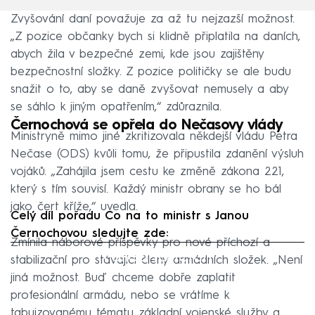
Zvyšování daní považuje za až tu nejzazší možnost.
„Z pozice občanky bych si klidně připlatila na daních,
abych žila v bezpečné zemi, kde jsou zajištěny
bezpečnostní složky. Z pozice političky se ale budu
snažit o to, aby se daně zvyšovat nemusely a aby
se sáhlo k jiným opatřením,“ zdůraznila.
Černochová se opřela do Nečasovy vlády
Ministryně mimo jiné zkritizovala někdejší vládu Petra
Nečase (ODS) kvůli tomu, že připustila zdanění výsluh
vojáků. „Zahájila jsem cestu ke změně zákona 221,
který s tím souvisí. Každý ministr obrany se ho bál
jako čert kříže,“ uvedla.
Celý díl pořadu Co na to ministr s Janou
Černochovou sledujte zde:
Zmínila náborové příspěvky pro nové příchozí a
Failed to fetch
stabilizační pro stávající členy armádních složek. „Není
jiná možnost. Buď chceme dobře zaplatit
profesionální armádu, nebo se vrátíme k
tabuizovanému tématu základní vojenské služby a