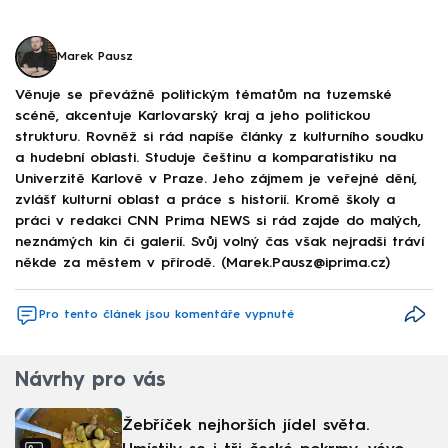
Marek Pausz
Věnuje se převážně politickým tématům na tuzemské
scéně, akcentuje Karlovarský kraj a jeho politickou
strukturu. Rovněž si rád napíše články z kulturního soudku
a hudební oblasti. Studuje češtinu a komparatistiku na
Univerzitě Karlově v Praze. Jeho zájmem je veřejné dění,
zvlášť kulturní oblast a práce s historií. Kromě školy a
práci v redakci CNN Prima NEWS si rád zajde do malých,
neznámých kin či galerií. Svůj volný čas však nejradši tráví
někde za městem v přírodě. (Marek.Pausz@iprima.cz)
Pro tento článek jsou komentáře vypnuté
Návrhy pro vás
Žebříček nejhorších jídel světa.