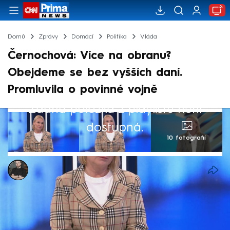
Domů
Zprávy
Domácí
Politika
Vláda
Černochová: Více na obranu?
Obejdeme se bez vyšších daní.
Promluvila o povinné vojně
Žádná položka z playlistu není
dostupná.
10 fotografií
Marek Pausz
27. čvn 2025, 22:00
Věřím, že na pokrytí vyšších výdajů na
obranu bude stačit přirozený růst