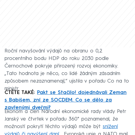
Roční navyšování výdajů na obranu o 0,2
procentního bodu HDP do roku 2030 podle
Černochové pokryje přirozený rozvoj ekonomiky.
„Tato hodnota je něco, co lidé žádným zásadním
způsobem nezaznamenají,“ ujistila v pořadu Co na to
ministr.
ČTĚTE TAKÉ:
Pakt se Stačilo! dojednávali Zeman
s Babišem, zní ze SOCDEM. Co se dělo za
zavřenými dveřmi?
Ekonom a člen Národní ekonomické rady vlády Petr
Janský ve čtvrtek v pořadu 360° poznamenal, že
možností pokrytí těchto výdajů může být
snížení
výdajů či navýšení daní
. „Evropská unie a NATO mají