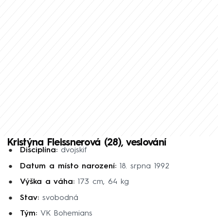
Kristýna Fleissnerová (28), veslování
Disciplína:
dvojskif
Datum a místo narození:
18. srpna 1992
Výška a váha:
173 cm, 64 kg
Stav:
svobodná
Tým:
VK Bohemians