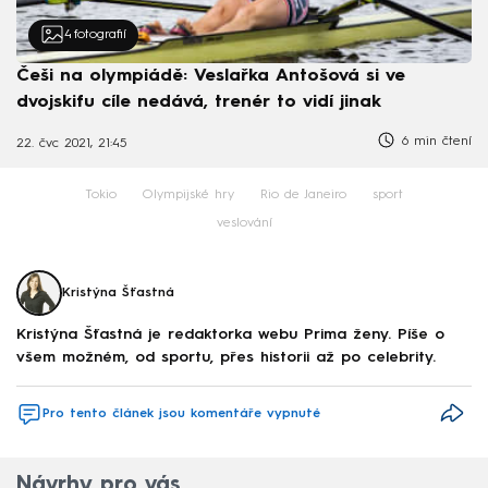
4
fotografií
Češi na olympiádě: Veslařka Antošová si ve
dvojskifu cíle nedává, trenér to vidí jinak
6 min čtení
22. čvc 2021, 21:45
Tokio
Olympijské hry
Rio de Janeiro
sport
veslování
Kristýna Šťastná
Kristýna Šťastná je redaktorka webu Prima ženy. Píše o
všem možném, od sportu, přes historii až po celebrity.
Pro tento článek jsou komentáře vypnuté
Návrhy pro vás