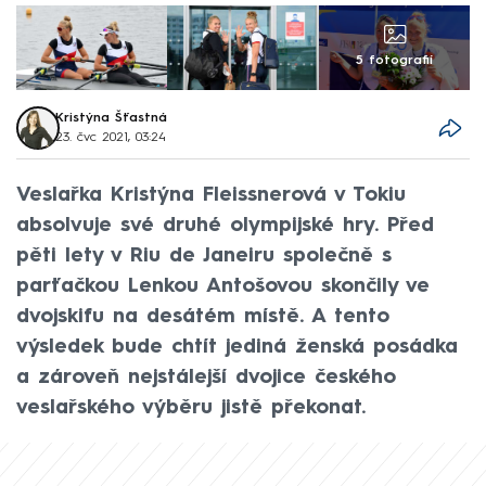
5 fotografií
Kristýna Šťastná
23. čvc 2021, 03:24
Veslařka Kristýna Fleissnerová v Tokiu
absolvuje své druhé olympijské hry. Před
pěti lety v Riu de Janeiru společně s
parťačkou Lenkou Antošovou skončily ve
dvojskifu na desátém místě. A tento
výsledek bude chtít jediná ženská posádka
a zároveň nejstálejší dvojice českého
veslařského výběru jistě překonat.