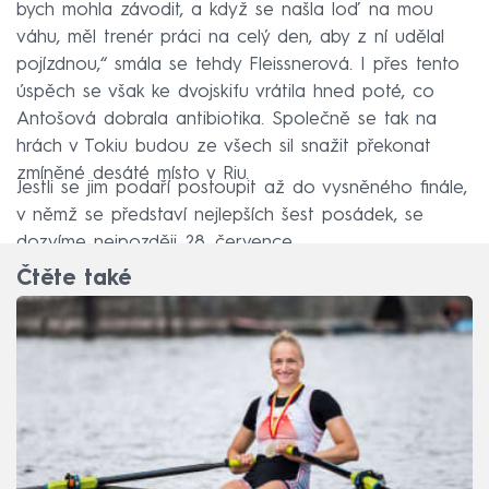
bych mohla závodit, a když se našla loď na mou
váhu, měl trenér práci na celý den, aby z ní udělal
pojízdnou,“ smála se tehdy Fleissnerová. I přes tento
úspěch se však ke dvojskifu vrátila hned poté, co
Antošová dobrala antibiotika. Společně se tak na
hrách v Tokiu budou ze všech sil snažit překonat
zmíněné desáté místo v Riu.
Jestli se jim podaří postoupit až do vysněného finále,
v němž se představí nejlepších šest posádek, se
dozvíme nejpozději 28. července.
Čtěte také