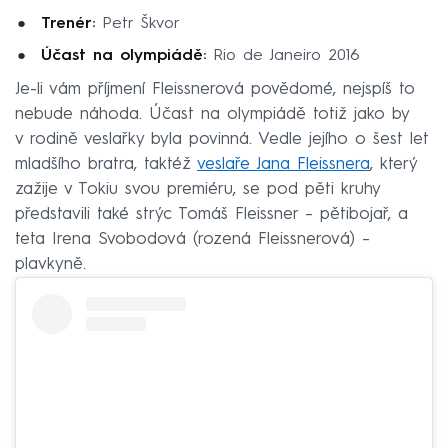
Trenér:
Petr Škvor
Účast na olympiádě:
Rio de Janeiro 2016
Je-li vám příjmení Fleissnerová povědomé, nejspíš to
nebude náhoda. Účast na olympiádě totiž jako by
v rodině veslařky byla povinná. Vedle jejího o šest let
mladšího bratra, taktéž
veslaře Jana Fleissnera
, který
zažije v Tokiu svou premiéru, se pod pěti kruhy
představili také strýc Tomáš Fleissner – pětibojař, a
teta Irena Svobodová (rozená Fleissnerová) –
plavkyně.