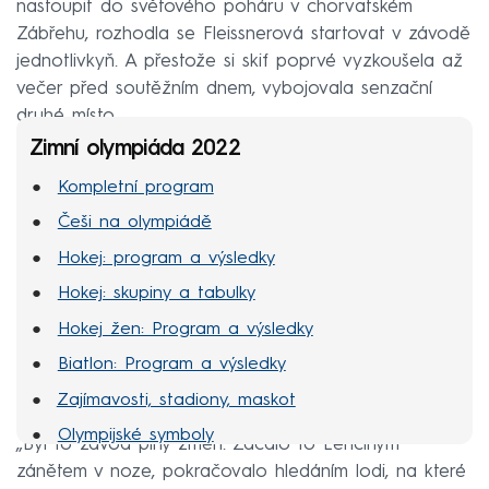
nastoupit do světového poháru v chorvatském
Zábřehu, rozhodla se Fleissnerová startovat v závodě
jednotlivkyň. A přestože si skif poprvé vyzkoušela až
večer před soutěžním dnem, vybojovala senzační
druhé místo.
Zimní olympiáda 2022
Kompletní program
Češi na olympiádě
Hokej: program a výsledky
Hokej: skupiny a tabulky
Hokej žen: Program a výsledky
Biatlon: Program a výsledky
Zajímavosti, stadiony, maskot
Olympijské symboly
„Byl to závod plný změn. Začalo to Lenčiným
MS hokej 2022
zánětem v noze, pokračovalo hledáním lodi, na které