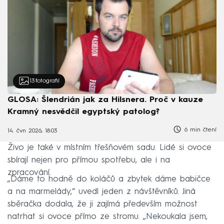
13
fotografií
GLOSA: Šlendrián jak za Hilsnera. Proč v kauze
Kramný nesvědčil egyptský patolog?
6 min čtení
14. čvn 2026, 18:03
Živo je také v místním třešňovém sadu. Lidé si ovoce
sbírají nejen pro přímou spotřebu, ale i na
zpracování.
„Dáme to hodně do koláčů a zbytek dáme babičce
a na marmelády,“ uvedl jeden z návštěvníků. Jiná
sběračka dodala, že ji zajímá především možnost
natrhat si ovoce přímo ze stromu. „Nekoukala jsem,