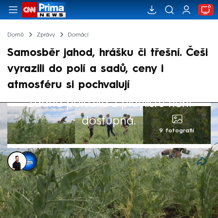
Domů
Zprávy
Domácí
Samosběr jahod, hrášku či třešní. Češi
vyrazili do polí a sadů, ceny i
atmosféru si pochvalují
Žádná položka z playlistu není
dostupná.
9 fotografií
Zdeněk Strnadel
,
Veronika Brodská
15. čvn 2026, 12:58
V posledních letech získávají stále větší
oblibu samosběry. Tisíce Čechů láká