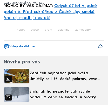
červencového týdne.
MOHLO BY VÁS ZAJÍMAT:
Celých 67 let v jedné
pekárně. Před cukrářkou z České Lípy smeká
ředitel, mladí jí nestačí
Failed to fetch
hobby
ovoce
strom
zelenina
zemědělství
Vstup do diskuze
Návrhy pro vás
Žebříček nejhorších jídel světa.
Umístily se i tři české pokrmy, vévodí
skandinávská kuchyně
Sníh, jak ho neznáte: Jak rychle
padá i z čeho se skládá. A vločky
nejsou bílé