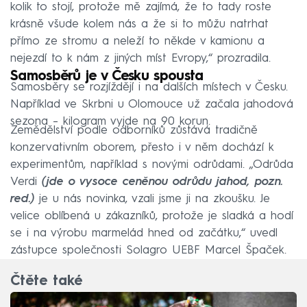
kolik to stojí, protože mě zajímá, že to tady roste
krásně všude kolem nás a že si to můžu natrhat
přímo ze stromu a neleží to někde v kamionu a
nejezdí to k nám z jiných míst Evropy,“ prozradila.
Samosběrů je v Česku spousta
Samosběry se rozjíždějí i na dalších místech v Česku.
Například ve Skrbni u Olomouce už začala jahodová
sezona – kilogram vyjde na 90 korun.
Zemědělství podle odborníků zůstává tradičně
konzervativním oborem, přesto i v něm dochází k
experimentům, například s novými odrůdami. „Odrůda
Verdi
(jde o vysoce ceněnou odrůdu jahod, pozn.
red.)
je u nás novinka, vzali jsme ji na zkoušku. Je
velice oblíbená u zákazníků, protože je sladká a hodí
se i na výrobu marmelád hned od začátku,“ uvedl
zástupce společnosti Solagro UEBF Marcel Špaček.
Čtěte také