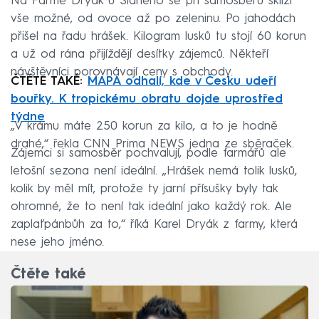
Na Farmě Dryák u Slaného se při samosběru sklízí
vše možné, od ovoce až po zeleninu. Po jahodách
přišel na řadu hrášek. Kilogram lusků tu stojí 60 korun
a už od rána přijíždějí desítky zájemců. Někteří
návštěvníci porovnávají ceny s obchody.
ČTĚTE TAKÉ:
MAPA odhalí, kde v Česku udeří
bouřky. K tropickému obratu dojde uprostřed
týdne
„V krámu máte 250 korun za kilo, a to je hodně
drahé,“ řekla CNN Prima NEWS jedna ze sběraček.
Zájemci si samosběr pochvalují, podle farmářů ale
letošní sezona není ideální. „Hrášek nemá tolik lusků,
kolik by měl mít, protože ty jarní přísušky byly tak
ohromné, že to není tak ideální jako každý rok. Ale
zaplaťpánbůh za to,“ říká Karel Dryák z farmy, která
nese jeho jméno.
Čtěte také