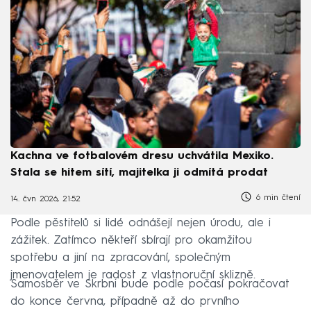
Kachna ve fotbalovém dresu uchvátila Mexiko.
Stala se hitem sítí, majitelka ji odmítá prodat
6 min čtení
14. čvn 2026, 21:52
Podle pěstitelů si lidé odnášejí nejen úrodu, ale i
zážitek. Zatímco někteří sbírají pro okamžitou
spotřebu a jiní na zpracování, společným
jmenovatelem je radost z vlastnoruční sklizně.
Samosběr ve Skrbni bude podle počasí pokračovat
do konce června, případně až do prvního