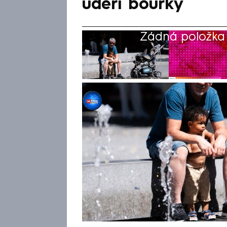
udeří bouřky
Žádná položka z
CNN Prima NEWS
26. čvn 2026, 08:48
Česko čeká prozatím nejteplej
horských míst neklesnou pod 
čtyřicetistupňové hranice. Vy
hydrometeorologického ústavu
před vysokými teplotami, o v
extrémní stupeň nebezpečí. O
na naše území přiženou směr