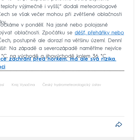
teploty výjimečně i vyšší,“ dodali meteorologové
ech se však večer mohou při zvětšené oblačnosti
ky.
dočkáme v pondělí. Na jasné nebo polojasné
ývat oblačnosti. Zpočátku se
déšť, přeháňky nebo
ech, postupně ale dorazí na většinu území. Denní
lišit: Na západě a severozápadě naměříme nejvíce
3 °C, na východě a jihovýchodě kolem 36 °C.
ace zachrání před horkem, má ale svá rizika.
ci
iled to fetch
sí
Kraj Vysočina
Český hydrometeorologický ústav