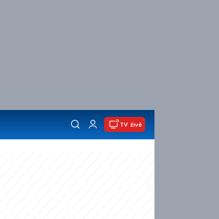
TV živě