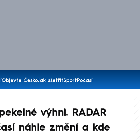
í
Objevte Česko
Jak ušetřit
Sport
Počasí
 pekelné výhni. RADAR
časí náhle změní a kde