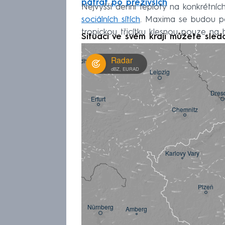
pátrat po přeživších
Nejvyšší denní teploty na konkrétníc
sociálních sítích
. Maxima se budou po
tropickou třicítku klesnou pouze na
Situaci ve svém kraji můžete sled