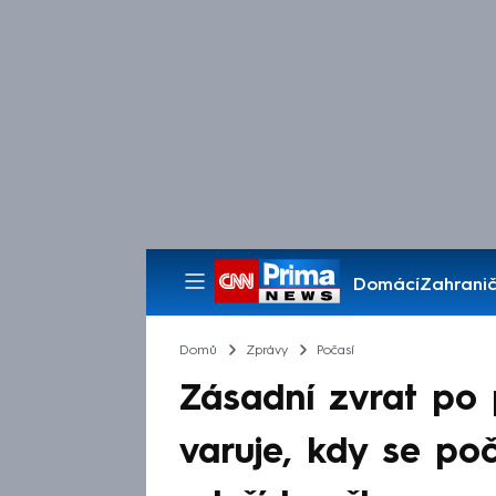
Domácí
Zahranič
Pořady
Domů
Zprávy
Počasí
Zásadní zvrat po
varuje, kdy se po