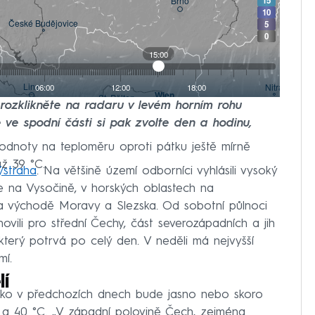
e rozklikněte na radaru v levém horním rohu
 ve spodní části si pak zvolte den a hodinu,
odnoty na teploměru oproti pátku ještě mírně
až 39 °C.
ýstraha
. Na většině území odborníci vyhlásili vysoký
 na Vysočině, v horských oblastech na
a východě Moravy a Slezska. Od sobotní půlnoci
ovili pro střední Čechy, část severozápadních a jih
terý potrvá po celý den. V neděli má nejvyšší
mí.
í
jako v předchozích dnech bude jasno nebo skoro
5 a 40 °C. „V západní polovině Čech, zejména