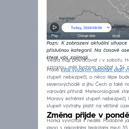
Pozn.: K zobrazení aktuální situac
příslušnou kategorii. Na časové ose
které vás zajímají.
Vedra mají pokračovat i v sobotu. H
vzrostou, měli bychom počítat s 34 
Právě
kvůli vysokým teplotám platí v
stupeň nebezpečí, o něco lépe bude
severovýchodě a jihu Čech a také n
varování přitvrdí. Meteorologové stan
Moravy extrémní stupeň nebezpečí, k
stupeň výstrahy platit na většině úze
Změna přijde v ponděl
Horka vyvrcholí v neděli. Podobně 
jasno s rekordními teplotami mezi 3