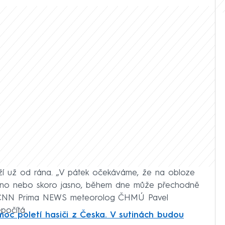
rží už od rána. „V pátek očekáváme, že na obloze
jasno nebo skoro jasno, během dne může přechodně
ání CNN Prima NEWS meteorolog ČHMÚ Pavel
počítá.
oc poletí hasiči z Česka. V sutinách budou