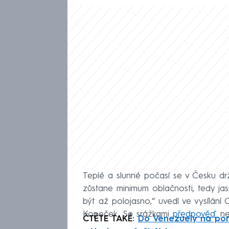
Teplé a slunné počasí se v Česku d
zůstane minimum oblačnosti, tedy 
být až polojasno,“ uvedl ve vysíl
Kopeček. Se srážkami
předpověď
ne
ČTĚTE TAKÉ:
Do Venezuely na pom