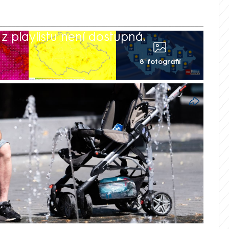
 playlistu není dostupná.
8 fotografií
ší víkend tohoto roku. Teploty s výjimkou
30 °C, v neděli můžeme čekat i pokoření
plývá to z předpovědi Českého
 (ČHMÚ). V platnosti zůstává i výstraha
íkendu bude na některých místech platit
chlazení se dočkáme až v pondělí, kdy se
em od západu bouřky.