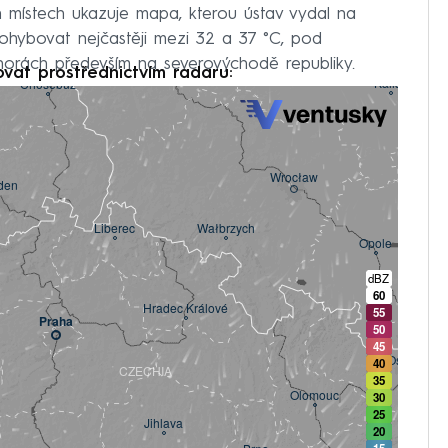
h místech ukazuje mapa, kterou ústav vydal na
hybovat nejčastěji mezi 32 a 37 °C, pod
 horách především na severovýchodě republiky.
ovat prostřednictvím radaru: