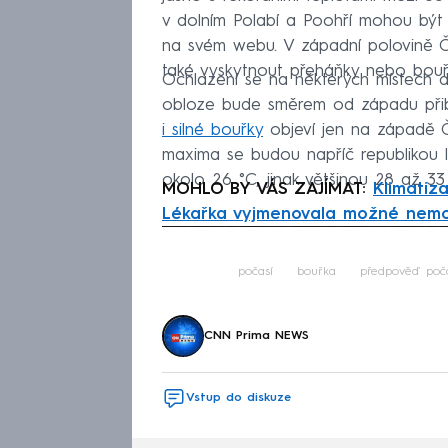
v dolním Polabí a Poohří mohou být 
na svém webu. V západní polovině Č
také vyskytnout přeháňky nebo bouř
Ochlazení se na některých místech 
obloze bude směrem od západu přib
i silné bouřky
objeví jen na západě Č
maxima se budou napříč republikou 
okolo 26 °C, jinak většinou 28 až 3
MOHLO BY VÁS ZAJÍMAT:
Klimatiz
Lékařka vyjmenovala možné nemo
Fa
počasí
bouřka
předpověď poča
CNN Prima NEWS
Vstup do diskuze