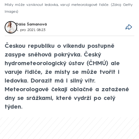
Místy může vzniknout ledovka, varují meteorologové řidiče.
Zdroj: Getty
Images
Dáša Šamanová
4. pro 2021, 08:23
Českou republiku o víkendu postupně
zasype sněhová pokrývka. Český
hydrometeorologický ústav (ČHMÚ) ale
varuje řidiče, že místy se může tvořit i
ledovka. Dorazit má i silný vítr.
Meteorologové čekají oblačné a zatažené
dny se srážkami, které vydrží po celý
týden.