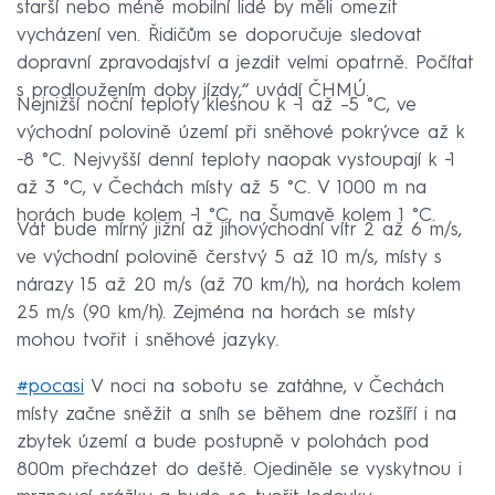
starší nebo méně mobilní lidé by měli omezit
vycházení ven. Řidičům se doporučuje sledovat
dopravní zpravodajství a jezdit velmi opatrně. Počítat
s prodloužením doby jízdy,“ uvádí ČHMÚ.
Nejnižší noční teploty klesnou k −1 až –⁠5 °C, ve
východní polovině území při sněhové pokrývce až k
−8 °C. Nejvyšší denní teploty naopak vystoupají k −1
až 3 °C, v Čechách místy až 5 °C. V 1000 m na
horách bude kolem −1 °C, na Šumavě kolem 1 °C.
Vát bude mírný jižní až jihovýchodní vítr 2 až 6 m/s,
ve východní polovině čerstvý 5 až 10 m/s, místy s
nárazy 15 až 20 m/s (až 70 km/h), na horách kolem
25 m/s (90 km/h). Zejména na horách se místy
mohou tvořit i sněhové jazyky.
#pocasi
V noci na sobotu se zatáhne, v Čechách
místy začne sněžit a sníh se během dne rozšíří i na
zbytek území a bude postupně v polohách pod
800m přecházet do deště. Ojediněle se vyskytnou i