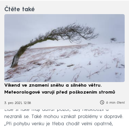
Čtěte také
Víkend ve znamení sněhu a silného větru.
Meteorologové varují před poškozením stromů
6 min čtení
3. pro 2021, 12:58
Lidé si také mají dávat pozor, aby neuklouzli a
nezranili se. Také mohou vznikat problémy v dopravě.
„Při pohybu venku je třeba chodit velmi opatrně,