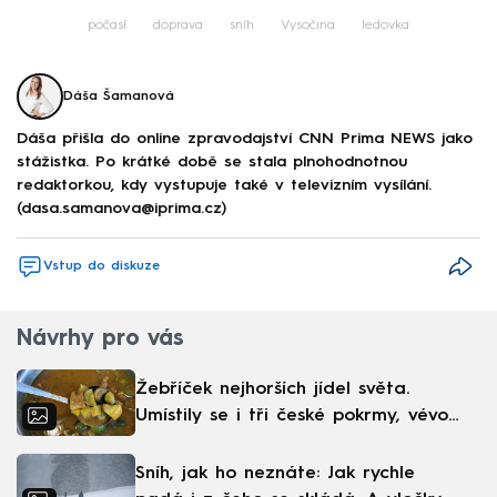
počasí
doprava
sníh
Vysočina
ledovka
Dáša Šamanová
Dáša přišla do online zpravodajství CNN Prima NEWS jako
stážistka. Po krátké době se stala plnohodnotnou
redaktorkou, kdy vystupuje také v televizním vysílání.
(dasa.samanova@iprima.cz)
Vstup do diskuze
Návrhy pro vás
Žebříček nejhorších jídel světa.
Umístily se i tři české pokrmy, vévodí
skandinávská kuchyně
Sníh, jak ho neznáte: Jak rychle