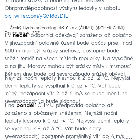
mrznoucí srážky a bude se tvořit ledovky.
Obr.pravděpodobnost výskytu ledovky v sobotu
pic.twitter.com/yQ7I8asD1L
— Český hydrometeorologický ústav (ČHMÚ) (@CHMUCHMI)
December 4, 2021
I v
neděli
odborníci očekávají zataženo až oblačno.
V jihozápadní polovině území bude občas pršet, nad
800 m mají být srážky sněhové, postupně bude
sněžit téměř na všech místech republiky. Na Vysočině
a na jihu Moravy mohou být srážky místy i mrznoucí.
Během dne bude od severozápadu srážek ubývat.
Nejnižší noční teploty klesnou k 2 až −2 °C. Nejvyšší
denní teploty se vyšplhají k 0 až 4 °C. Vát bude
mírný jihozápadní vítr 2 až 6 m/s se bude měnit na
severozápadní a bude slábnout.
I na
pondělí
ČHMÚ předpovídá oblačno až
zataženo s občasným sněžením. Nejnižší noční
teploty klesnou k 0 až −4 °C. Nejvyšší denní teploty
se vyšplhají k −1 až 3 °C. Vát bude slabý
severozápadní, postupně proměnlivý vítr do 4 m/s.