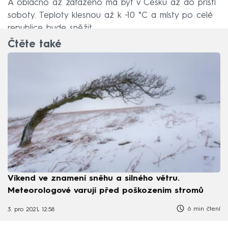
A oblačno až zataženo má být v Česku až do příští
soboty. Teploty klesnou až k −10 °C a místy po celé
republice bude sněžit.
Čtěte také
Víkend ve znamení sněhu a silného větru.
Meteorologové varují před poškozením stromů
6 min čtení
3. pro 2021, 12:58