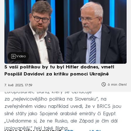
Video
S vaší politikou by tu byl Hitler dodnes, vmetl
Pospíšil Davidovi za kritiku pomoci Ukrajině
6 min čtení
7. kvě 2025, 17:59
Europoslanec Blaha, který se označuje
za „nejlevicovějšího politika na Slovensku“, na
zveřejněném videu například uvedl, že v BRICS jsou
silné státy jako Spojené arabské emiráty či Egypt.
„Uvědomme si, že ne Rusko, ale Západ je čím dál
izolovanější,“ řekl také Blaha.