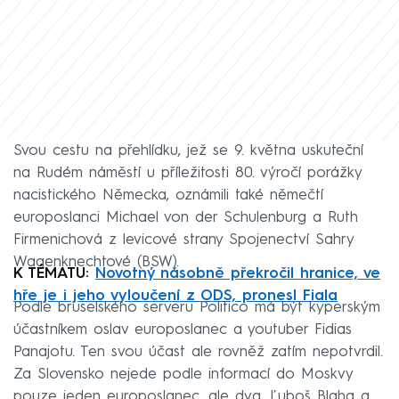
Svou cestu na přehlídku, jež se 9. května uskuteční
na Rudém náměstí u příležitosti 80. výročí porážky
nacistického Německa, oznámili také němečtí
europoslanci Michael von der Schulenburg a Ruth
Firmenichová z levicové strany Spojenectví Sahry
Wagenknechtové (BSW).
K TÉMATU:
Novotný násobně překročil hranice, ve
hře je i jeho vyloučení z ODS, pronesl Fiala
Podle bruselského serveru Politico má být kyperským
účastníkem oslav europoslanec a youtuber Fidias
Panajotu. Ten svou účast ale rovněž zatím nepotvrdil.
Za Slovensko nejede podle informací do Moskvy
pouze jeden europoslanec, ale dva, Ľuboš Blaha a