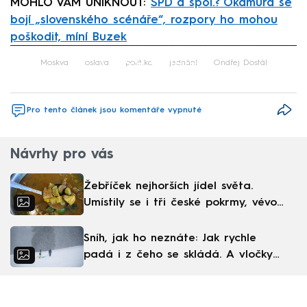
MOHLO VÁM UNIKNOUT:
SPD a spol.? Okamura se
bojí „slovenského scénáře“, rozpory ho mohou
poškodit, míní Buzek
Failed to fetch
Moskva
oslava
politika
jednání
Ondřej Dostál
Pro tento článek jsou komentáře vypnuté
Návrhy pro vás
Žebříček nejhorších jídel světa.
Umístily se i tři české pokrmy, vévodí
skandinávská kuchyně
Sníh, jak ho neznáte: Jak rychle
padá i z čeho se skládá. A vločky
nejsou bílé