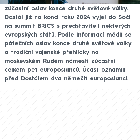
parlamentu řekl, že se v pátek v Moskvě
zúčastní oslav konce druhé světové války.
Dostál již na konci roku 2024 vyjel do Soči
na summit BRICS s představiteli některých
evropských států. Podle informací médií se
pátečních oslav konce druhé světové války
a tradiční vojenské přehlídky na
moskevském Rudém náměstí zúčastní
celkem pět europoslanců. Účast oznámili
před Dostálem dva němečtí europoslanci.