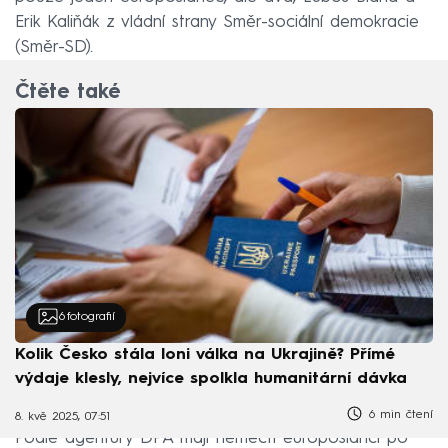
Erik Kaliňák z vládní strany Směr-sociální demokracie
(Směr-SD).
Čtěte také
6
fotografií
Kolik Česko stála loni válka na Ukrajině? Přímé
výdaje klesly, nejvíce spolkla humanitární dávka
6 min čtení
8. kvě 2025, 07:51
Podle agentury DPA mají němečtí europoslanci po