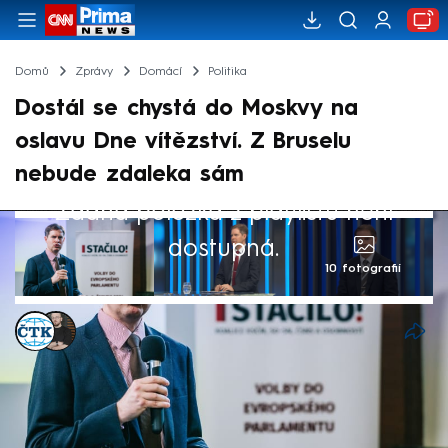
Domů
Zprávy
Domácí
Politika
Dostál se chystá do Moskvy na
oslavu Dne vítězství. Z Bruselu
nebude zdaleka sám
Žádná položka z playlistu není
dostupná.
10 fotografií
ČTK
,
Marek Pausz
8. kvě 2025, 10:15
Český europoslanec Ondřej Dostál (zvolen
za Stačilo!) v rozpravě Evropského