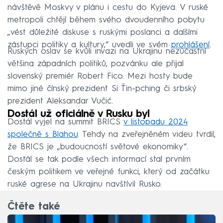
návštěvě Moskvy v plánu i cestu do Kyjeva. V ruské
metropoli chtějí během svého dvoudenního pobytu
„vést důležité diskuse s ruskými poslanci a dalšími
zástupci politiky a kultury,“ uvedli ve svém
prohlášení
.
Ruských oslav se kvůli invazi na Ukrajinu nezúčastní
většina západních politiků, pozvánku ale přijal
slovenský premiér Robert Fico. Mezi hosty bude
mimo jiné čínský prezident Si Ťin-pching či srbský
prezident Aleksandar Vučić.
Dostál už oficiálně v Rusku byl
Dostál vyjel na summit BRICS
v listopadu 2024
společně s Blahou
. Tehdy na zveřejněném videu tvrdil,
že BRICS je „budoucností světové ekonomiky“.
Dostál se tak podle všech informací stal prvním
českým politikem ve veřejné funkci, který od začátku
ruské agrese na Ukrajinu navštívil Rusko.
Čtěte také