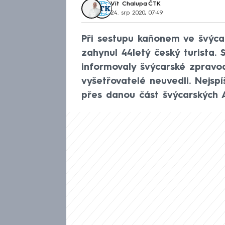
Vít Chalupa
,
ČTK
24. srp 2020, 07:49
Při sestupu kaňonem ve švýca
zahynul 44letý český turista. 
informovaly švýcarské zpravod
vyšetřovatelé neuvedli. Nejspí
přes danou část švýcarských A