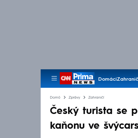
Domácí
Zahranič
Pořady
Domů
Zprávy
Zahraničí
Český turista se p
kaňonu ve švýcar