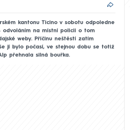
rském kantonu Ticino v sobotu odpoledne
S odvoláním na místní policii o tom
ajské weby. Příčinu neštěstí zatím
še jí bylo počasí, ve stejnou dobu se totiž
lp přehnala silná bouřka.