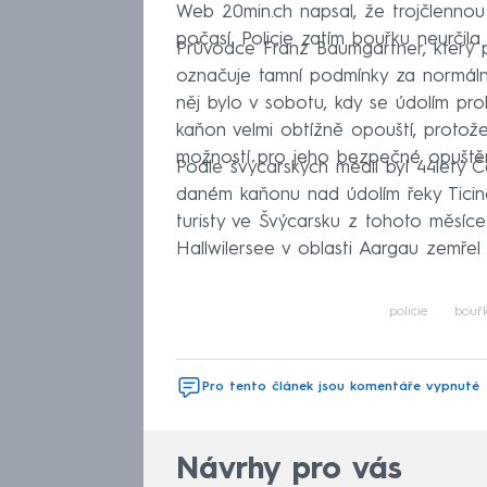
Web 20min.ch napsal, že trojčlennou 
počasí. Policie zatím bouřku neurčila 
Průvodce Franz Baumgartner, který pů
označuje tamní podmínky za normální
něj bylo v sobotu, kdy se údolím pro
kaňon velmi obtížně opouští, protož
možností pro jeho bezpečné opuštěn
Podle švýcarských médií byl 44letý 
daném kaňonu nad údolím řeky Ticin
turisty ve Švýcarsku z tohoto měsíc
Hallwilersee v oblasti Aargau zemřel
policie
bouř
Pro tento článek jsou komentáře vypnuté
Návrhy pro vás