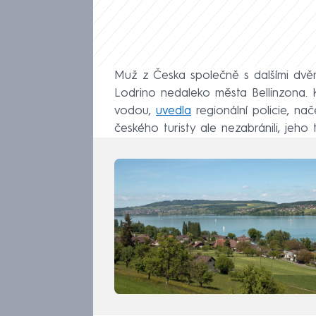
Muž z Česka společně s dalšími dvěma
Lodrino nedaleko města Bellinzona.
vodou,
uvedla
regionální policie, nač
českého turisty ale nezabránili, jeho