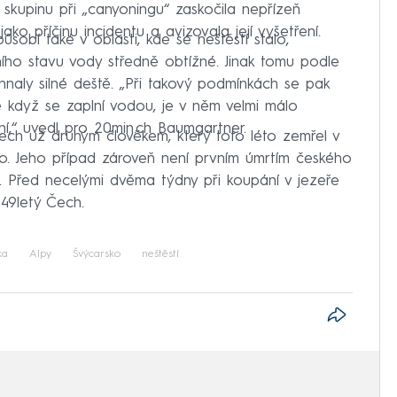
skupinu při „canyoningu“ zaskočila nepřízeň
jako příčinu incidentu a avizovala její vyšetření.
sobí také v oblasti, kde se neštěstí stalo,
ho stavu vody středně obtížné. Jinak tomu podle
hnaly silné deště. „Při takový podmínkách se pak
e když se zaplní vodou, je v něm velmi málo
í,“ uvedl pro 20min.ch Baumgartner.
Čech už druhým člověkem, který toto léto zemřel v
o. Jeho případ zároveň není prvním úmrtím českého
e. Před necelými dvěma týdny při koupání v jezeře
 49letý Čech.
ka
Alpy
Švýcarsko
neštěstí