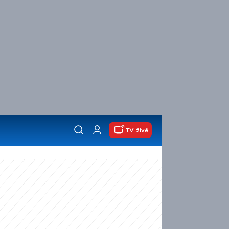
TV živě