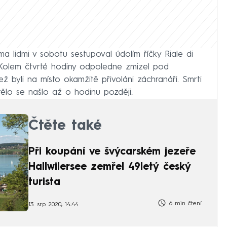
 lidmi v sobotu sestupoval údolím říčky Riale di
 Kolem čtvrté hodiny odpoledne zmizel pod
ež byli na místo okamžitě přivoláni záchranáři. Smrti
 tělo se našlo až o hodinu později.
Čtěte také
Při koupání ve švýcarském jezeře
Hallwilersee zemřel 49letý český
turista
6 min čtení
13. srp 2020, 14:44