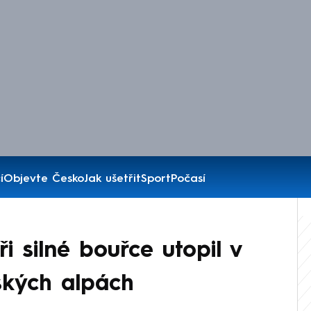
í
Objevte Česko
Jak ušetřit
Sport
Počasí
ři silné bouřce utopil v
ských alpách