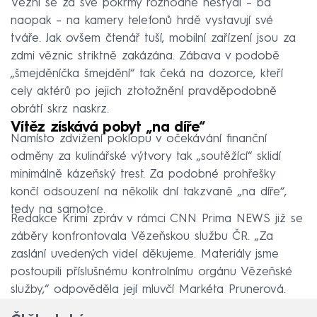
Vězni se za své pokrmy rozhodně nestydí – ba
naopak – na kamery telefonů hrdě vystavují své
tváře. Jak ovšem čtenář tuší, mobilní zařízení jsou za
zdmi věznic striktně zakázána. Zábava v podobě
„šmejděníčka šmejdění“ tak čeká na dozorce, kteří
cely aktérů po jejich ztotožnění pravděpodobně
obrátí skrz naskrz.
Vítěz získává pobyt „na díře“
Namísto zdvižení poklopu v očekávání finanční
odměny za kulinářské výtvory tak „soutěžící“ sklidí
minimálně kázeňský trest. Za podobné prohřešky
končí odsouzení na několik dní takzvaně „na díře“,
tedy na samotce.
Redakce Krimi zpráv v rámci CNN Prima NEWS již se
záběry konfrontovala Vězeňskou službu ČR. „Za
zaslání uvedených videí děkujeme. Materiály jsme
postoupili příslušnému kontrolnímu orgánu Vězeňské
služby,“ odpověděla její mluvčí Markéta Prunerová.