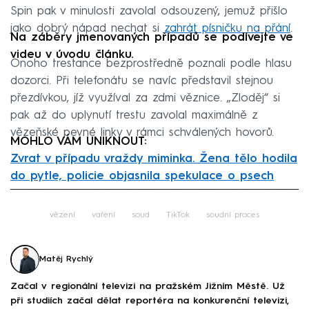
Spin pak v minulosti zavolal odsouzený, jemuž přišlo
jako dobrý nápad nechat si
zahrát písničku na přání
.
Na záběry jmenovaných případů se podívejte ve
videu v úvodu článku.
Onoho trestance bezprostředně poznali podle hlasu
dozorci. Při telefonátu se navíc představil stejnou
přezdívkou, jíž využíval za zdmi věznice. „Zloděj“ si
pak až do uplynutí trestu zavolal maximálně z
vězeňské pevné linky v rámci schválených hovorů.
MOHLO VÁM UNIKNOUT:
Zvrat v případu vraždy miminka. Žena tělo hodila
do pytle, policie objasnila spekulace o psech
Failed to fetch
vězení
vaření
soud
TikTok
soudní proces
Matěj Rychlý
Začal v regionální televizi na pražském Jižním Městě. Už
při studiích začal dělat reportéra na konkurenční televizi,