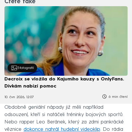
Čtěte také
5
fotografií
Decroix se vložila do Kajumiho kauzy s OnlyFans.
Dívkám nabízí pomoc
6 min čtení
10. čvn 2026, 12:07
Obdobně geniální nápady již měli například
odsouzení, kteří si natáčeli tréninky bojových sportů.
Nebo rapper Leo Beránek, který za zdmi pankrácké
věznice
dokonce nahrál hudební videoklip
. Do rádia