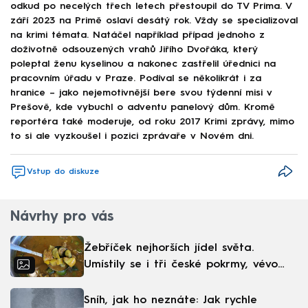
odkud po necelých třech letech přestoupil do TV Prima. V
září 2023 na Primě oslaví desátý rok. Vždy se specializoval
na krimi témata. Natáčel například případ jednoho z
doživotně odsouzených vrahů Jiřího Dvořáka, který
poleptal ženu kyselinou a nakonec zastřelil úřednici na
pracovním úřadu v Praze. Podíval se několikrát i za
hranice – jako nejemotivnější bere svou týdenní misi v
Prešově, kde vybuchl o adventu panelový dům. Kromě
reportéra také moderuje, od roku 2017 Krimi zprávy, mimo
to si ale vyzkoušel i pozici zprávaře v Novém dni.
Vstup do diskuze
Návrhy pro vás
Žebříček nejhorších jídel světa.
Umístily se i tři české pokrmy, vévodí
skandinávská kuchyně
Sníh, jak ho neznáte: Jak rychle