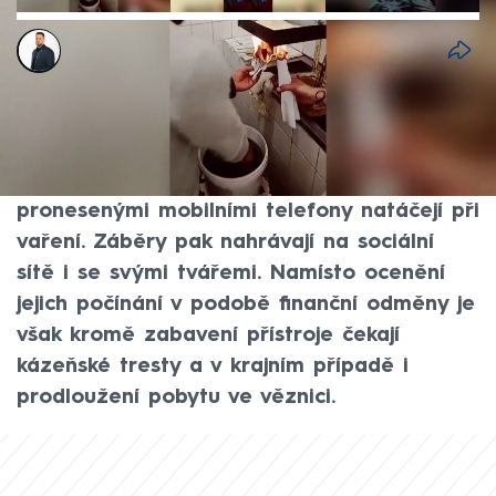
Matěj Rychlý
10. čvn 2026, 22:10
Za zdmi českých věznic vzniká poněkud
specifická kulinářská reality show.
Odsouzení trestanci se totiž ilegálně
pronesenými mobilními telefony natáčejí při
vaření. Záběry pak nahrávají na sociální
sítě i se svými tvářemi. Namísto ocenění
jejich počínání v podobě finanční odměny je
však kromě zabavení přístroje čekají
kázeňské tresty a v krajním případě i
prodloužení pobytu ve věznici.