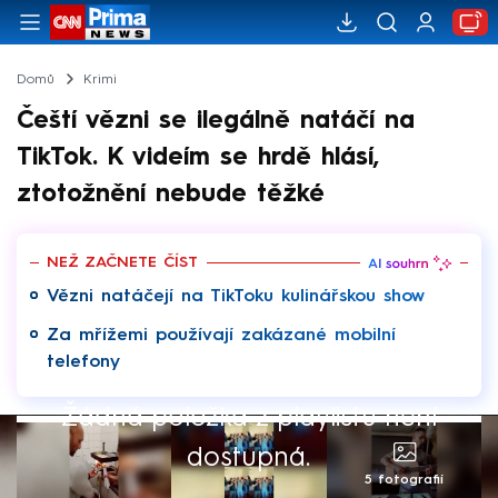
Domů
Krimi
Čeští vězni se ilegálně natáčí na
TikTok. K videím se hrdě hlásí,
ztotožnění nebude těžké
NEŽ ZAČNETE ČÍST
Vězni natáčejí na TikToku kulinářskou show
Za mřížemi používají zakázané mobilní
telefony
Žádná položka z playlistu není
dostupná.
5 fotografií