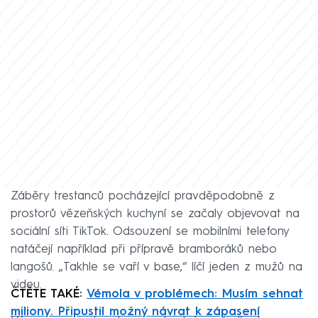
Záběry trestanců pocházející pravděpodobně z
prostorů vězeňských kuchyní se začaly objevovat na
sociální síti TikTok. Odsouzení se mobilními telefony
natáčejí například při přípravě bramboráků nebo
langošů. „Takhle se vaří v base,“ líčí jeden z mužů na
videu.
ČTĚTE TAKÉ:
Vémola v problémech: Musím sehnat
miliony. Připustil možný návrat k zápasení