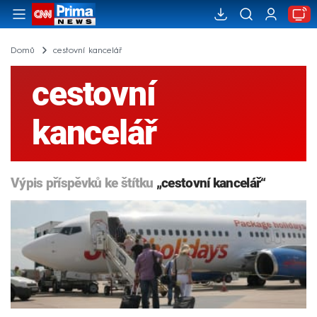
Domů
cestovní kancelář
cestovní
kancelář
Výpis příspěvků ke štítku
„cestovní kancelář“