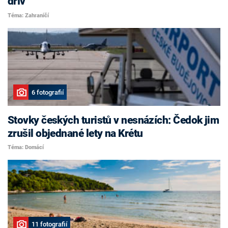
dřív
Téma: Zahraničí
6 fotografií
Stovky českých turistů v nesnázích: Čedok jim
zrušil objednané lety na Krétu
Téma: Domácí
11 fotografií