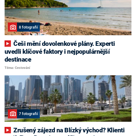
8 fotografií
Češi mění dovolenkové plány. Experti
uvedli klíčové faktory i nejpopulárnější
destinace
Téma: Cestování
7 fotografií
Zrušený zájezd na Blízký východ? Klienti