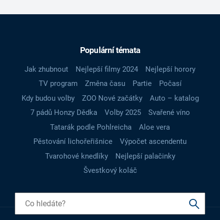
Populární témata
Jak zhubnout
Nejlepší filmy 2024
Nejlepší horory
TV program
Změna času
Partie
Počasí
Kdy budou volby
ZOO Nové začátky
Auto – katalog
7 pádů Honzy Dědka
Volby 2025
Svařené víno
Tatarák podle Pohlreicha
Aloe vera
Pěstování lichořeřišnice
Výpočet ascendentu
Tvarohové knedlíky
Nejlepší palačinky
Švestkový koláč