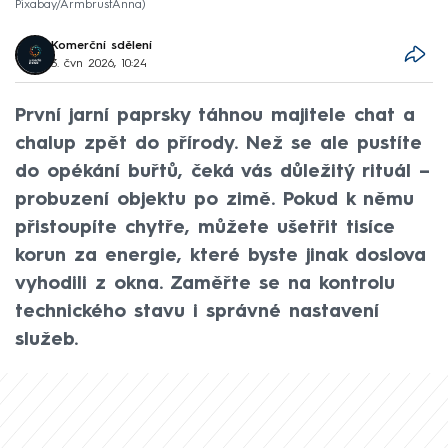
Pixabay/ArmbrustAnna
Komerční sdělení
3. čvn 2026, 10:24
První jarní paprsky táhnou majitele chat a
chalup zpět do přírody. Než se ale pustíte
do opékání buřtů, čeká vás důležitý rituál –
probuzení objektu po zimě. Pokud k němu
přistoupíte chytře, můžete ušetřit tisíce
korun za energie, které byste jinak doslova
vyhodili z okna. Zaměřte se na kontrolu
technického stavu i správné nastavení
služeb.