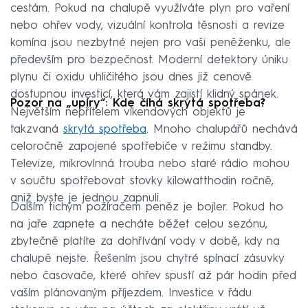
cestám. Pokud na chalupě využíváte plyn pro vaření
nebo ohřev vody, vizuální kontrola těsnosti a revize
komína jsou nezbytné nejen pro vaši peněženku, ale
především pro bezpečnost. Moderní detektory úniku
plynu či oxidu uhličitého jsou dnes již cenově
dostupnou investicí, která vám zajistí klidný spánek.
Pozor na „upíry“: Kde číhá skrytá spotřeba?
Největším nepřítelem víkendových objektů je
takzvaná
skrytá spotřeba
. Mnoho chalupářů nechává
celoročně zapojené spotřebiče v režimu standby.
Televize, mikrovlnná trouba nebo staré rádio mohou
v součtu spotřebovat stovky kilowatthodin ročně,
aniž byste je jednou zapnuli.
Dalším tichým požíračem peněz je bojler. Pokud ho
na jaře zapnete a necháte běžet celou sezónu,
zbytečně platíte za dohřívání vody v době, kdy na
chalupě nejste. Řešením jsou chytré spínací zásuvky
nebo časovače, které ohřev spustí až pár hodin před
vaším plánovaným příjezdem. Investice v řádu