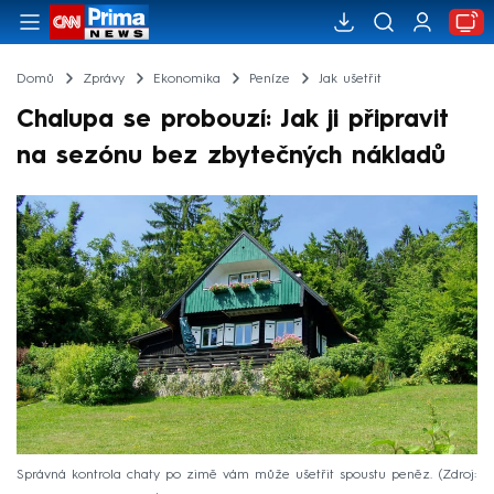
Domů
Zprávy
Ekonomika
Peníze
Jak ušetřit
Chalupa se probouzí: Jak ji připravit
na sezónu bez zbytečných nákladů
Správná kontrola chaty po zimě vám může ušetřit spoustu peněz.
Zdroj: