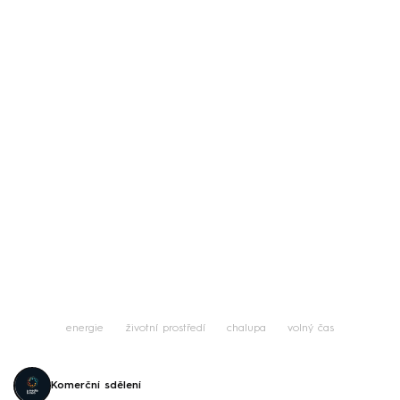
energie
životní prostředí
chalupa
volný čas
Komerční sdělení