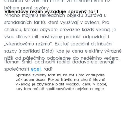
stokorun se vám na účtech za elektřinu vrátí už
během první sezóny.
Víkendový režim vyžaduje správný tarif
Mnoho majitelů rekreačních objektů zůstává u
standardních tarifů, které využívají v bytech. Pro
chalupu, kterou obýváte převažně každý víkend, je
však klíčové mít nastavený produkt odpovídající
„víkendovému režimu“. Existují speciální distribuční
sazby (například D61d), kde je cena elektřiny výrazně
nižší od pátečního odpoledne do nedělního večera.
Roman Šmíd, obchodní ředitel dodavatele energií,
společnosti
epet
, radí:
Správně zvolený tarif může být i pro chalupáře
základem úspor. Pokud trávíte na chatě hlavně
víkendy, je zbytečné platit vysokou cenu v době,
kdy tam reálně spotřebováváte nejvíce energie.