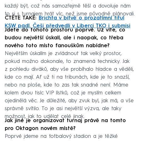
každý být, což nás samozřejmě těší a dovoluje nám
to si s turnajem hrát víc, než jsme původně plánovali.
ČTĚTE TAKÉ:
Brichta v bitvě o prozatímní titul
KSW padl. Češi předvedli v Liberci TKO i submisi
Jdete do tohoto prostoru poprvé. Už víte, co
budou největší úskalí, ale i naopak, co třeba
nového toto místo fanouškům nabídne?
Největším úskalím je zvládnout tak velký prostor,
pokud možno dokonale, to znamená technicky. Jak
z pohledu diváků, aby vše probíhalo hladce a věděli,
kde co mají. Ať už ti na tribunách, kde je to snazší,
nebo na ploše, kde to zas tak snadné není. Máme
kolem dvou tisíc VIP lístků, což je myslím celkem
ojedinělá věc. Je důležité, aby zvuk byl, jak má, a vše
správně svítilo. To je asi největší výzva, ale taky
možnost, jak to udělat celé jinak.
Jak jiné je organizovat turnaj právě na tomto
pro Oktagon novém místě?
Poprvé jdeme na fotbalový stadion a je těžké