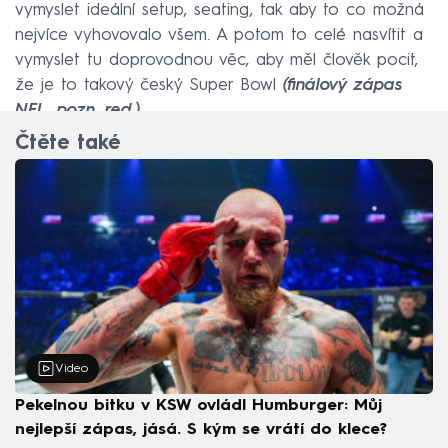
vymyslet ideální setup, seating, tak aby to co možná
nejvíce vyhovovalo všem. A potom to celé nasvítit a
vymyslet tu doprovodnou věc, aby měl člověk pocit,
že je to takový český Super Bowl
(finálový zápas
NFL, pozn. red.)
.
Čtěte také
Video
Pekelnou bitku v KSW ovládl Humburger: Můj
nejlepší zápas, jásá. S kým se vrátí do klece?