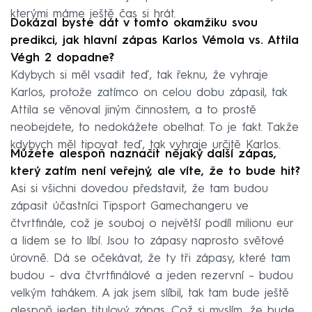
kterými máme ještě čas si hrát.
Dokázal byste dát v tomto okamžiku svou
predikci, jak hlavní zápas Karlos Vémola vs. Attila
Végh 2 dopadne?
Kdybych si měl vsadit teď, tak řeknu, že vyhraje
Karlos, protože zatímco on celou dobu zápasil, tak
Attila se věnoval jiným činnostem, a to prostě
neobejdete, to nedokážete obelhat. To je fakt. Takže
kdybych měl tipovat teď, tak vyhraje určitě Karlos.
Můžete alespoň naznačit nějaký další zápas,
který zatím není veřejný, ale víte, že to bude hit?
Asi si všichni dovedou představit, že tam budou
zápasit účastníci Tipsport Gamechangeru ve
čtvrtfinále, což je souboj o největší podíl milionu eur
a lidem se to líbí. Jsou to zápasy naprosto světové
úrovně. Dá se očekávat, že ty tři zápasy, které tam
budou – dva čtvrtfinálové a jeden rezervní – budou
velkým tahákem. A jak jsem slíbil, tak tam bude ještě
alespoň jeden titulový zápas. Což si myslím, že bude