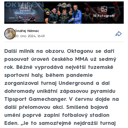
14 fotografií
Ondřej Němec
20. úno 2024, 16:49
Další milník na obzoru. Oktagonu se daří
posouvat úroveň českého MMA už sedmý
rok. Běžně vyprodává největší tuzemské
sportovní haly, během pandemie
zorganizoval turnaj Underground a dal
dohromady unikátní zápasovou pyramidu
Tipsport Gamechanger. V červnu dojde na
další přelomovou akci. Smíšená bojová
umění poprvé zaplní fotbalový stadion
Eden. „Je to samozřejmě nejdražší turnaj