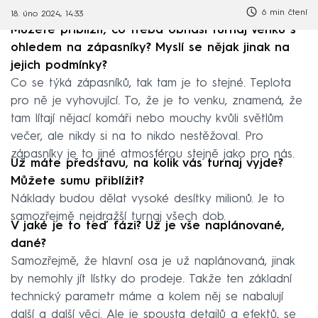
6 min čtení
18. úno 2024, 14:33
Můžete přiblížit, co třeba obnáší turnaj venku s
ohledem na zápasníky? Myslí se nějak jinak na
jejich podmínky?
Co se týká zápasníků, tak tam je to stejné. Teplota
pro ně je vyhovující. To, že je to venku, znamená, že
tam lítají nějací komáři nebo mouchy kvůli světlům
večer, ale nikdy si na to nikdo nestěžoval. Pro
zápasníky je to jiné atmosférou stejně jako pro nás.
Už máte představu, na kolik vás turnaj vyjde?
Můžete sumu přiblížit?
Náklady budou dělat vysoké desítky milionů. Je to
samozřejmě nejdražší turnaj všech dob.
V jaké je to teď fázi? Už je vše naplánované,
dané?
Samozřejmě, že hlavní osa je už naplánovaná, jinak
by nemohly jít lístky do prodeje. Takže ten základní
technický parametr máme a kolem něj se nabalují
další a další věci. Ale je spousta detailů a efektů, se