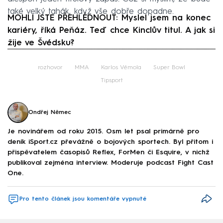
také velký tahák, když vše dobře dopadne.
MOHLI JSTE PŘEHLÉDNOUT: Myslel jsem na konec
kariéry, říká Peňáz. Teď chce Kinclův titul. A jak si
žije ve Švédsku?
Failed to fetch
rozhovor
MMA
Karlos Vémola
Super Bowl
Tipsport
Ondřej Němec
Je novinářem od roku 2015. Osm let psal primárně pro
deník iSport.cz převážně o bojových sportech. Byl přitom i
přispěvatelem časopisů Reflex, ForMen či Esquire, v nichž
publikoval zejména interview. Moderuje podcast Fight Cast
One.
Pro tento článek jsou komentáře vypnuté