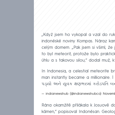
„Když jsem ho vykopal a vzal do ruky
indonéské noviny Kompas. Náraz kamen
celým domem. „Pak jsem si všiml, že
to byl meteorit, protože bylo prakt
úhlu a s takovou silou,“ dodal muž, k
In Indonesia, a celestial meteorite 
man instantly became a millionaire. |
પડ્યો અને યુવક ક્ષણભરમાં કરોડપતિ 
— indianewshub (@indianewshubco)
Novemb
Rána okamžitě přilákala k Josuově dom
kámen,“ popisoval Indonésan. Geologi