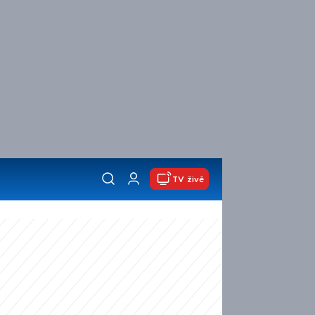
TV živě