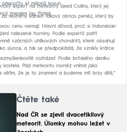
v přepočtu 41 milionů korun.
ký expert na meteority Jared Collins, který jej
mců jmeném Jay Piatek.
 za vesmírný kámen takový obnos peněz, který by
ovou cenu nemají. Hlavní důvod, proč si Indonésan
ožení nalezené horniny. Podle expertů patří
mně vzácných uhlíkových chondritů, které obsahují
 slunce, a tak se předpokládá, že vznikly krátce
zmyšlenkovitě rozházet. Podle britského deníku
y kostela. Pád meteoritu rovněž vnímá jako
a věřím, že je to znamení a budeme mít brzy dítě,“
Čtěte také
Nad ČR se zjevil dvacetikilový
meteorit. Úlomky mohou ležet v