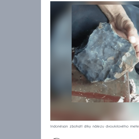
Indonésan zbohatl díky nálezu dvoukilového meteo