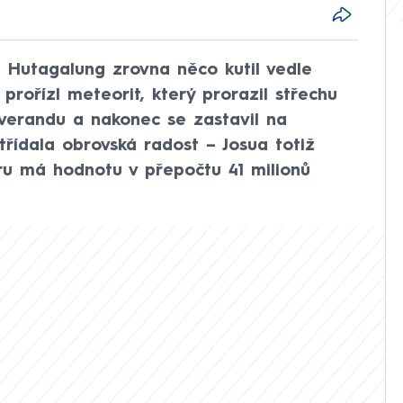
a Hutagalung zrovna něco kutil vedle
rořízl meteorit, který prorazil střechu
 verandu a nakonec se zastavil na
třídala obrovská radost – Josua totiž
íru má hodnotu v přepočtu 41 milionů