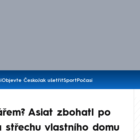
í
Objevte Česko
Jak ušetřit
Sport
Počasí
ářem? Asiat zbohatl po
 střechu vlastního domu