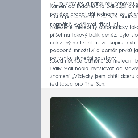
4,5 miliardy let a přiřkli mu cenovku 
Kámen od Indonésana odkoupil americ
posléze prodal dál jednomu ze záje
Josua podle deníku The Sun obdržel
normálně vydělával třicet let.
Nalezené meteority automaticky tak
přišel na takový balík peněz, bylo sl
nalezený meteorit mezi skupinu extré
podobné množství a poměr prvků jako
po vzniku sluneční soustavy.
Josua nechce odměnu za meteorit be
Daily Mail hodlá investovat do stavb
znamení. „Vždycky jsem chtěl dceru 
řekl Josua pro The Sun.