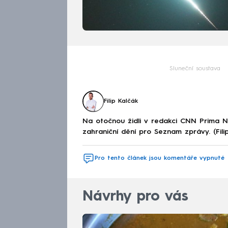
Sluneční soustava
Filip Kalčák
Na otočnou židli v redakci CNN Prima 
zahraniční dění pro Seznam zprávy. (Fili
Pro tento článek jsou komentáře vypnuté
Návrhy pro vás