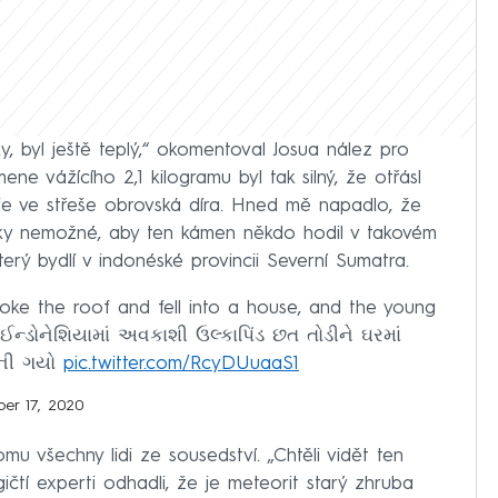
, byl ještě teplý,“ okomentoval Josua nález pro
e vážícího 2,1 kilogramu byl tak silný, že otřásl
 je ve střeše obrovská díra. Hned mě napadlo, že
icky nemožné, aby ten kámen někdo hodil v takovém
terý bydlí v indonéské provincii Severní Sumatra.
broke the roof and fell into a house, and the young
 ઈન્ડોનેશિયામાં અવકાશી ઉલ્કાપિંડ છત તોડીને ઘરમાં
બની ગયો
pic.twitter.com/RcyDUuaaS1
er 17, 2020
u všechny lidi ze sousedství. „Chtěli vidět ten
čtí experti odhadli, že je meteorit starý zhruba