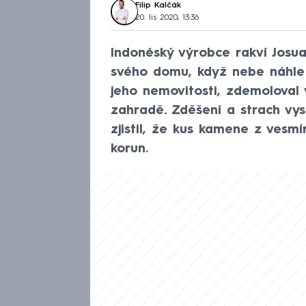
Filip Kalčák
20. lis 2020, 13:36
Indonéský výrobce rakví Josu
svého domu, když nebe náhle p
jeho nemovitosti, zdemoloval
zahradě. Zděšení a strach vys
zjistil, že kus kamene z vesm
korun.