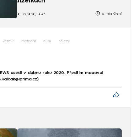
Jizerkách
6 min čtení
10. lis 2020, 14:47
vesmír
meteorit
dům
nálezy
NEWS usedl v dubnu roku 2020. Předtím mapoval
p.Kalcak@iprima.cz)