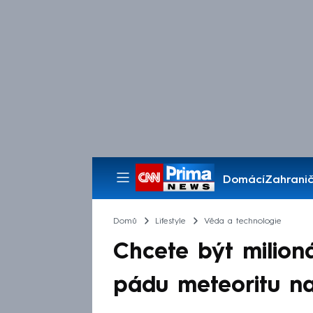
Domácí
Zahranič
Pořady
Domů
Lifestyle
Věda a technologie
Chcete být milion
pádu meteoritu na