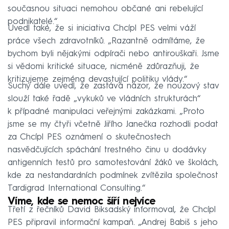
současnou situaci nemohou občané ani rebelující
podnikatelé.“
Uvedl také, že si iniciativa Chcípl PES velmi váží
práce všech zdravotníků. „Razantně odmítáme, že
bychom byli nějakými odpírači nebo antirouškaři. Jsme
si vědomi kritické situace, nicméně zdůrazňuji, že
kritizujeme zejména devastující politiku vlády.“
Suchý dále uvedl, že zastává názor, že nouzový stav
slouží také řadě „vykuků ve vládních strukturách“
k případné manipulaci veřejnými zakázkami. „Proto
jsme se my čtyři včetně Jiřího Janečka rozhodli podat
za Chcípl PES oznámení o skutečnostech
nasvědčujících spáchání trestného činu u dodávky
antigenních testů pro samotestování žáků ve školách,
kde za nestandardních podmínek zvítězila společnost
Tardigrad International Consulting.“
Víme, kde se nemoc šíří nejvíce
Třetí z řečníků David Biksadský informoval, že Chcípl
PES připravil informační kampaň. „Andrej Babiš s jeho