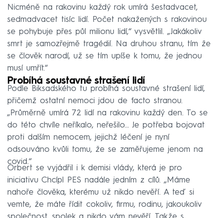
Nicméně na rakovinu každý rok umírá šestadvacet,
sedmadvacet tisíc lidí. Počet nakažených s rakovinou
se pohybuje přes půl milionu lidí,“ vysvětlil. „Jakákoliv
smrt je samozřejmě tragédií. Na druhou stranu, tím že
se člověk narodí, už se tím upíše k tomu, že jednou
musí umřít.“
Probíhá soustavné strašení lidí
Podle Biksadského tu probíhá soustavné strašení lidí,
přičemž ostatní nemoci jdou de facto stranou.
„Průměrně umírá 72 lidí na rakovinu každý den. To se
do této chvíle neříkalo, neřešilo… Je potřeba bojovat
proti dalším nemocem, jejichž léčení je nyní
odsouváno kvůli tomu, že se zaměřujeme jenom na
covid.“
Orbert se vyjádřil i k demisi vlády, která je pro
iniciativu Chcípl PES nadále jedním z cílů. „Máme
nahoře člověka, kterému už nikdo nevěří. A teď si
vemte, že máte řídit cokoliv, firmu, rodinu, jakoukoliv
společnost, spolek a nikdo vám nevěří. Takže s