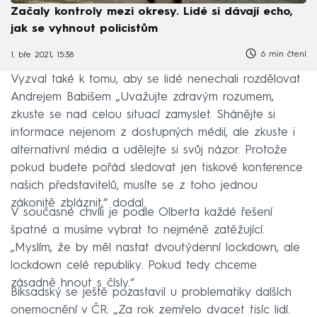
Začaly kontroly mezi okresy. Lidé si dávají echo,
jak se vyhnout policistům
6 min čtení
1. bře 2021, 15:38
Vyzval také k tomu, aby se lidé nenechali rozdělovat
Andrejem Babišem „Uvažujte zdravým rozumem,
zkuste se nad celou situací zamyslet. Shánějte si
informace nejenom z dostupných médií, ale zkuste i
alternativní média a udělejte si svůj názor. Protože
pokud budete pořád sledovat jen tiskové konference
našich představitelů, musíte se z toho jednou
zákonitě zbláznit,“ dodal.
V současné chvíli je podle Olberta každé řešení
špatné a musíme vybrat to nejméně zatěžující.
„Myslím, že by měl nastat dvoutýdenní lockdown, ale
lockdown celé republiky. Pokud tedy chceme
zásadně hnout s čísly.“
Biksadský se ještě pozastavil u problematiky dalších
onemocnění v ČR. „Za rok zemřelo dvacet tisíc lidí.