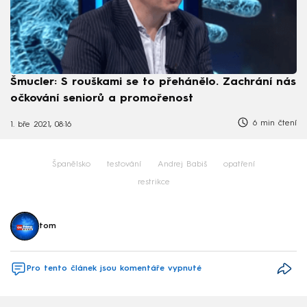
Šmucler: S rouškami se to přehánělo. Zachrání nás
očkování seniorů a promořenost
6 min čtení
1. bře 2021, 08:16
Španělsko
testování
Andrej Babiš
opatření
restrikce
tom
Pro tento článek jsou komentáře vypnuté