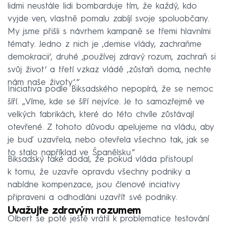
lidmi neustále lidi bombarduje tím, že každý, kdo
vyjde ven, vlastně pomalu zabíjí svoje spoluobčany.
My jsme přišli s návrhem kampaně se třemi hlavními
tématy. Jedno z nich je ‚demise vlády, zachraňme
demokracii‘, druhé ‚používej zdravý rozum, zachraň si
svůj život‘ a třetí vzkaz vládě ‚zůstaň doma, nechte
nám naše životy‘.“
Iniciativa podle Biksadského nepopírá, že se nemoc
šíří. „Víme, kde se šíří nejvíce. Je to samozřejmě ve
velkých fabrikách, které do této chvíle zůstávají
otevřené. Z tohoto důvodu apelujeme na vládu, aby
je buď uzavřela, nebo otevřela všechno tak, jak se
to stalo například ve Španělsku.“
Biksadský také dodal, že pokud vláda přistoupí
k tomu, že uzavře opravdu všechny podniky a
nabídne kompenzace, jsou členové inciativy
připraveni a odhodláni uzavřít své podniky.
Uvažujte zdravým rozumem
Olbert se poté ještě vrátil k problematice testování