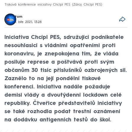
Tisková konference iniciativy Chcípl PES
Zdroj: Chcípl PES
tom
1. bře 2021, 13:28
Iniciativa Chcípl PES, sdružující podnikatele
nesouhlasící s vládními opatřeními proti
koronaviru, je znepokojena tím, že vláda
posiluje represe a poštvává proti svým
občanům 30 tisíc příslušníků ozbrojených sil.
Zaznělo to na její pondělní tiskové
konferenci. Iniciativa nadále požaduje
demisi vlády a dvoutýdenní lockdown celé
republiky. Čtveřice představitelů iniciativy
se také rozhodla podat trestní oznámení
na dodávku antigenních testů do škol.