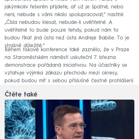
jakýmkoliv řešením přijdete, ať už je špatné, nebo
není, nebude s vámi nikdo spolupracovat,“ nastínil.
„Čísla nebudou klesat, nebude-li uvěřitelné. A
uvěřitelné to bude pouze tehdy, pokud nám to
budou říkat jiná ústa než ústa Andreje Babiše. To je
strašně důležité.“
Během tiskové konference také zaznělo, že v Praze
na Staroměstském náměstí uskuteční 7. března
demonstrace pořádaná iniciativou. Na účastníky se
vztahuje výjimka zákazu přechodu mezi okresy,
pokud budou mít s sebou příslušné čestné prohlášení.
Čtěte také