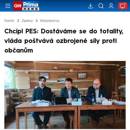
Domů
Zprávy
Koronavirus
Chcípl PES: Dostáváme se do totality,
vláda poštvává ozbrojené síly proti
občanům