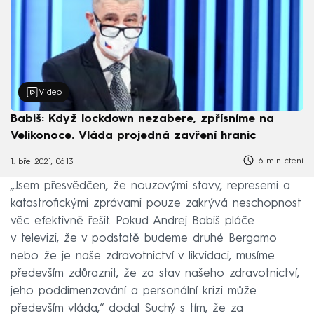
Video
Babiš: Když lockdown nezabere, zpřísníme na
Velikonoce. Vláda projedná zavření hranic
6 min čtení
1. bře 2021, 06:13
„Jsem přesvědčen, že nouzovými stavy, represemi a
katastrofickými zprávami pouze zakrývá neschopnost
věc efektivně řešit. Pokud Andrej Babiš pláče
v televizi, že v podstatě budeme druhé Bergamo
nebo že je naše zdravotnictví v likvidaci, musíme
především zdůraznit, že za stav našeho zdravotnictví,
jeho poddimenzování a personální krizi může
především vláda,“ dodal Suchý s tím, že za