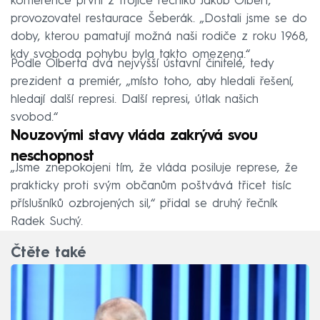
konference první z trojice řečníků Jakub Olbert,
provozovatel restaurace Šeberák. „Dostali jsme se do
doby, kterou pamatují možná naši rodiče z roku 1968,
kdy svoboda pohybu byla takto omezena.“
Podle Olberta dva nejvyšší ústavní činitelé, tedy
prezident a premiér, „místo toho, aby hledali řešení,
hledají další represi. Další represi, útlak našich
svobod.“
Nouzovými stavy vláda zakrývá svou
neschopnost
„Jsme znepokojeni tím, že vláda posiluje represe, že
prakticky proti svým občanům poštvává třicet tisíc
příslušníků ozbrojených sil,“ přidal se druhý řečník
Radek Suchý.
Čtěte také