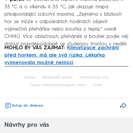
33 °C a o víkendu k 35 °C, jak ukazuje mapa
předpovídající sobotní maxima. „Zejména v blízkosti
hor se může v odpoledních hodinách objevit
výjimečná přeháňka nebo bouřka z tepla,“ uvedl
ČHMÚ. Více oblačnosti, přeháněk a bouřek podle něj
dorazí pravděpodobně se studenou frontou v neděli.
MOHLO BY VÁS ZAJÍMAT:
Klimatizace zachrání
před horkem, má ale svá rizika. Lékařka
vyjmenovala možné nemoci
Failed to fetch
počasí
předpověď počasí
Jihomoravský kraj
Český hydrometeorologický ústav
Česko
Vstup do diskuze
Návrhy pro vás