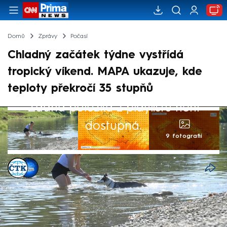
Domů
Zprávy
Počasí
Chladný začátek týdne vystřídá
tropický víkend. MAPA ukazuje, kde
teploty překročí 35 stupňů
Žádná položka z playlistu není
dostupná.
9 fotografií
ČTK
,
CNN Prima NEWS
15. čvn 2026, 09:48
Chladnější začátek týdne vystřídá v jeho
druhé polovině letní, místy až tropické