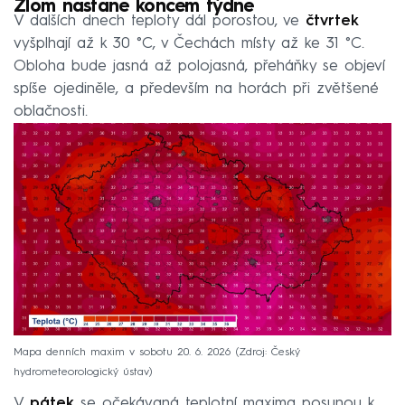
Zlom nastane koncem týdne
V dalších dnech teploty dál porostou, ve
čtvrtek
vyšplhají až k 30 °C, v Čechách místy až ke 31 °C.
Obloha bude jasná až polojasná, přeháňky se objeví
spíše ojediněle, a především na horách při zvětšené
oblačnosti.
Mapa denních maxim v sobotu 20. 6. 2026
Zdroj: Český
hydrometeorologický ústav
V
pátek
se očekávaná teplotní maxima posunou k