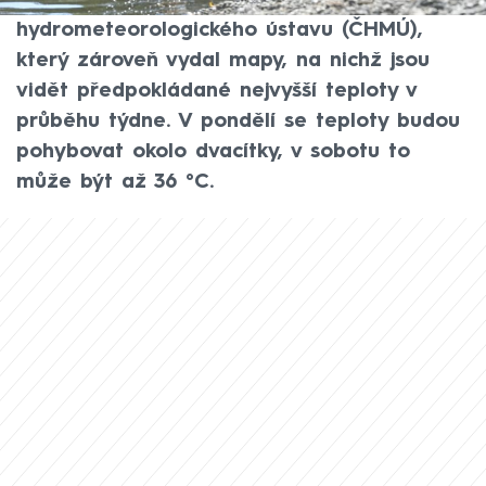
počasí. Vyplývá to z předpovědi Českého
hydrometeorologického ústavu (ČHMÚ),
který zároveň vydal mapy, na nichž jsou
vidět předpokládané nejvyšší teploty v
průběhu týdne. V pondělí se teploty budou
pohybovat okolo dvacítky, v sobotu to
může být až 36 °C.