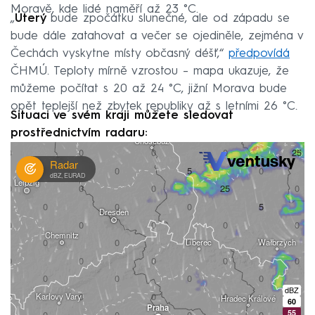
Moravě, kde lidé naměří až 23 °C.
„
Úterý
bude zpočátku slunečné, ale od západu se
bude dále zatahovat a večer se ojediněle, zejména v
Čechách vyskytne místy občasný déšť,“
předpovídá
ČHMÚ. Teploty mírně vzrostou – mapa ukazuje, že
můžeme počítat s 20 až 24 °C, jižní Morava bude
opět teplejší než zbytek republiky až s letními 26 °C.
Situaci ve svém kraji můžete sledovat
prostřednictvím radaru: