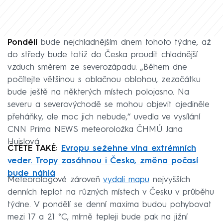
Pondělí
bude nejchladnějším dnem tohoto týdne, až
do středy bude totiž do Česka proudit chladnější
vzduch směrem ze severozápadu. „Během dne
počítejte většinou s oblačnou oblohou, zezačátku
bude ještě na některých místech polojasno. Na
severu a severovýchodě se mohou objevit ojediněle
přeháňky, ale moc jich nebude,“ uvedla ve vysílání
CNN Prima NEWS meteoroložka ČHMÚ Jana
Hujslová.
ČTĚTE TAKÉ:
Evropu sežehne vlna extrémních
veder. Tropy zasáhnou i Česko, změna počasí
bude náhlá
Meteorologové zároveň
vydali mapu
nejvyšších
denních teplot na různých místech v Česku v průběhu
týdne. V pondělí se denní maxima budou pohybovat
mezi 17 a 21 °C, mírně tepleji bude pak na jižní