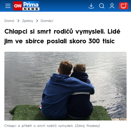
Domů
Zprávy
Domácí
Chlapci si smrt rodičů vymysleli. Lidé
jim ve sbírce poslali skoro 300 tisíc
Chlapci si příběh o smrti rodičů vymysleli.
Zdroj: Pixabay