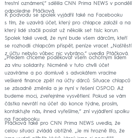
trestní oznámení,“ sdělila CNN Prima NEWS v pondělí
odpoledne Ptáčková.
K podvodu se spolek vyjádřil také na Facebooku
s tím, že uzavírá účet, který pro chlapce založil a na
který lidé stačili poslat už několik set tisíc korun.
Spolek také uvedl, že nyní bude všem dárcům, kteří
se rozhodli chlapcům přispět, peníze vracet. „Naštěstí
z účtu nebylo vůbec nic vybráno,“ uvedla Ptáčková.
„Předem chceme poděkovat všem ochotným lidem
za vlnu solidarity. Nicméně v tuto chvíli účet
uzavíráme a po domluvě s advokátem vracíme
veškeré finance zpět na účty dárců. Situace chlapců
se zásadně změnila a je nyní v řešení OSPOD. Až
budeme moci, zveřejníme vysvětlení. Pokud se vám
částka nevrátí na účet do konce týdne, prosím,
kontaktujte nás, ihned vyřešíme,“ zní vyjádření spolku
na Facebooku.
Ptáčková také pro CNN Prima NEWS uvedla, že
celou situaci zvládá obtížně. „Je mi hrozně líto, že