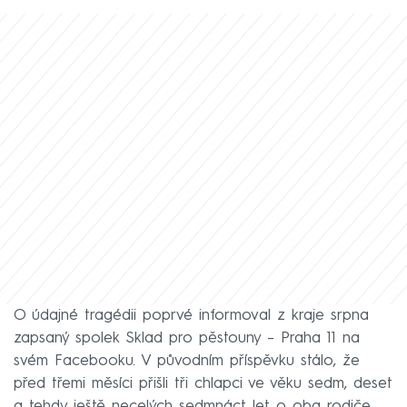
O údajné tragédii poprvé informoval z kraje srpna
zapsaný spolek Sklad pro pěstouny –⁠ Praha 11 na
svém Facebooku. V původním příspěvku stálo, že
před třemi měsíci přišli tři chlapci ve věku sedm, deset
a tehdy ještě necelých sedmnáct let o oba rodiče