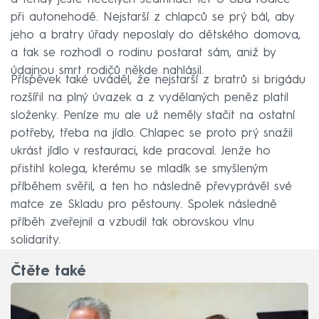
při autonehodě. Nejstarší z chlapců se prý bál, aby
jeho a bratry úřady neposlaly do dětského domova,
a tak se rozhodl o rodinu postarat sám, aniž by
údajnou smrt rodičů někde nahlásil.
Příspěvek také uváděl, že nejstarší z bratrů si brigádu
rozšířil na plný úvazek a z vydělaných peněz platil
složenky. Peníze mu ale už neměly stačit na ostatní
potřeby, třeba na jídlo. Chlapec se proto prý snažil
ukrást jídlo v restauraci, kde pracoval. Jenže ho
přistihl kolega, kterému se mladík se smyšleným
příběhem svěřil, a ten ho následně převyprávěl své
matce ze Skladu pro pěstouny. Spolek následně
příběh zveřejnil a vzbudil tak obrovskou vlnu
solidarity.
Čtěte také