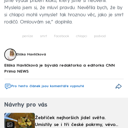
jsme vydali příběh kluků, který jsme si neověřili.
Myslela jsem si, že mluví pravdu. Nevěřila bych, že by
si chlapci mohli vymyslet tak hroznou věc, jako je smrt
rodičů. Omlouvám se,“ doplnila.
peníze
smrt
Facebook
chlapci
podvod
Eliška Havlíčková
Eliška Havlíčková je bývalá redaktorka a editorka CNN
Prima NEWS
Pro tento článek jsou komentáře vypnuté
Návrhy pro vás
Žebříček nejhorších jídel světa.
Umístily se i tři české pokrmy, vévodí