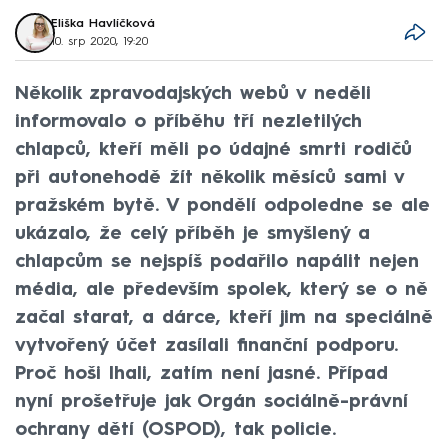
Eliška Havlíčková
10. srp 2020, 19:20
Několik zpravodajských webů v neděli
informovalo o příběhu tří nezletilých
chlapců, kteří měli po údajné smrti rodičů
při autonehodě žít několik měsíců sami v
pražském bytě. V pondělí odpoledne se ale
ukázalo, že celý příběh je smyšlený a
chlapcům se nejspíš podařilo napálit nejen
média, ale především spolek, který se o ně
začal starat, a dárce, kteří jim na speciálně
vytvořený účet zasílali finanční podporu.
Proč hoši lhali, zatím není jasné. Případ
nyní prošetřuje jak Orgán sociálně-právní
ochrany dětí (OSPOD), tak policie.