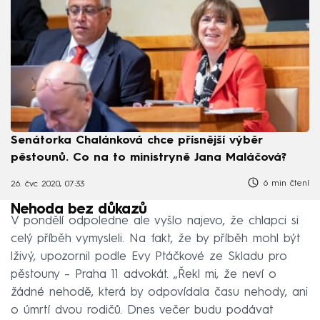
Senátorka Chalánková chce přísnější výběr
pěstounů. Co na to ministryně Jana Maláčová?
6 min čtení
26. čvc 2020, 07:33
Nehoda bez důkazů
V pondělí odpoledne ale vyšlo najevo, že chlapci si
celý příběh vymysleli. Na fakt, že by příběh mohl být
lživý, upozornil podle Evy Ptáčkové ze Skladu pro
pěstouny – Praha 11 advokát. „Řekl mi, že neví o
žádné nehodě, která by odpovídala času nehody, ani
o úmrtí dvou rodičů. Dnes večer budu podávat