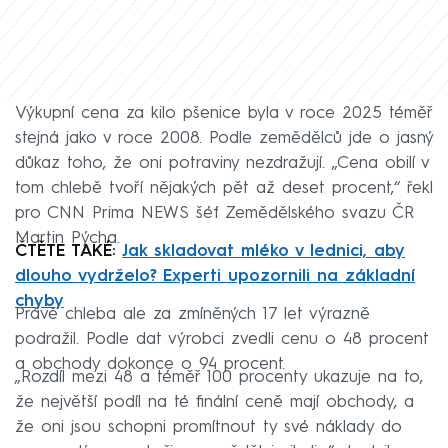
Výkupní cena za kilo pšenice byla v roce 2025 téměř
stejná jako v roce 2008. Podle zemědělců jde o jasný
důkaz toho, že oni potraviny nezdražují. „Cena obilí v
tom chlebě tvoří nějakých pět až deset procent,“ řekl
pro CNN Prima NEWS šéf Zemědělského svazu ČR
Martin Pýcha.
ČTĚTE TAKÉ:
Jak skladovat mléko v lednici, aby
dlouho vydrželo? Experti upozornili na základní
chyby
Právě chleba ale za zmíněných 17 let výrazně
podražil. Podle dat výrobci zvedli cenu o 48 procent
a obchody dokonce o 94 procent.
„Rozdíl mezi 48 a téměř 100 procenty ukazuje na to,
že největší podíl na té finální ceně mají obchody, a
že oni jsou schopni promítnout ty své náklady do