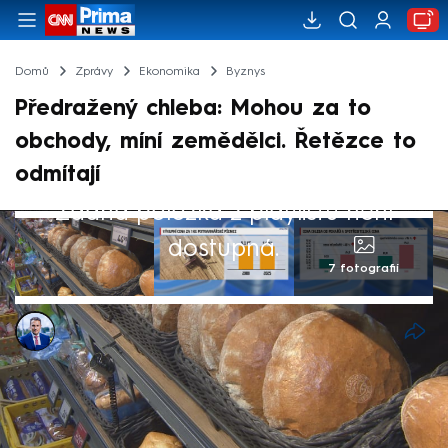
Domů
Zprávy
Ekonomika
Byznys
Předražený chleba: Mohou za to
obchody, míní zemědělci. Řetězce to
odmítají
Žádná položka z playlistu není
dostupná.
7 fotografií
Jan Krejsa
20. bře 2026, 06:15
Ceny chleba letí nahoru. Pekárny jej od
roku 2008 zdražily o 48 procent, v