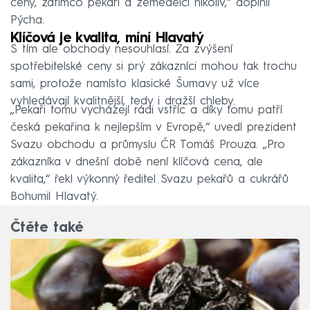
ceny, zatímco pekaři a zemědělci nikoliv,“ doplnil
Pýcha.
Klíčová je kvalita, míní Hlavatý
S tím ale obchody nesouhlasí. Za zvýšení
spotřebitelské ceny si prý zákazníci mohou tak trochu
sami, protože namísto klasické Šumavy už více
vyhledávají kvalitnější, tedy i dražší chleby.
„Pekaři tomu vycházejí rádi vstříc a díky tomu patří
česká pekařina k nejlepším v Evropě,“ uvedl prezident
Svazu obchodu a průmyslu ČR Tomáš Prouza. „Pro
zákazníka v dnešní době není klíčová cena, ale
kvalita,“ řekl výkonný ředitel Svazu pekařů a cukrářů
Bohumil Hlavatý.
Čtěte také