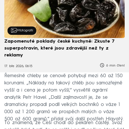
9
fotografií
Zapomenuté poklady české kuchyně: Zkuste 7
superpotravin, které jsou zdravější než ty z
reklamy
6 min čtení
17. bře 2026, 06:15
Řemeslné chleby se cenově pohybují mezi 60 až 150
korunami. „Náklady na takový chléb jsou samozřejmě
vyšší a i cena je potom vyšší,“ vysvětlil agrární
analytik Petr Havel. „Další zajímavostí je, že se
dramaticky propadl podíl velkých bochníků o váze 1
000 až 1 200 gramů ve prospěch malých o váze
500 až 600 gramů,“ přidal svůj další postřeh Hlavatý.
To znamená, že Češi chodí do pekáren častěji. Svaz