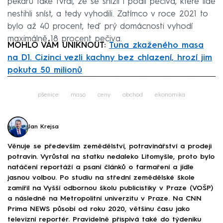
pekařů také tvrdí, že se snížil i podíl pečiva, které lidé
nestihli sníst, a tedy vyhodili. Zatímco v roce 2021 to
bylo až 40 procent, teď prý domácnosti vyhodí
maximálně 18 procent pečiva.
MOHLO VÁM UNIKNOUT:
Tuna zkaženého masa
na D1. Cizinci vezli kachny bez chlazení, hrozí jim
pokuta 50 milionů
Failed to fetch
pšenice
maso
ceny
obchod
ekonomika
Jan Krejsa
Věnuje se především zemědělství, potravinářství a prodeji
potravin. Vyrůstal na statku nedaleko Litomyšle, proto bylo
natáčení reportáží a psaní článků o farmaření a jídle
jasnou volbou. Po studiu na střední zemědělské škole
zamířil na Vyšší odbornou školu publicistiky v Praze (VOŠP)
a následně na Metropolitní univerzitu v Praze. Na CNN
Prima NEWS působí od roku 2020, většinu času jako
televizní reportér. Pravidelně přispívá také do týdeníku