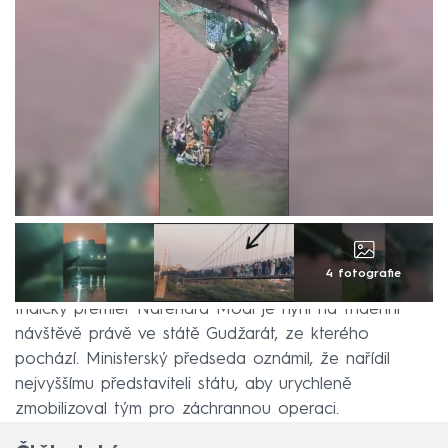
4 fotografie
Indický premiér Nárendra Módí je nyní na třídenní
návštěvě právě ve státě Gudžarát, ze kterého
pochází. Ministerský předseda oznámil, že nařídil
nejvyššímu představiteli státu, aby urychleně
zmobilizoval tým pro záchrannou operaci.