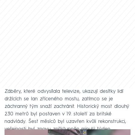
Záběry, které odvysílala televize, ukazují desítky lidí
držících se lan zříceného mostu, zatímco se je
záchranný tým snaží zachránit. Historický most dlouhý
230 metrů byl postaven v 19. století za britské
nadvlády. Šest měsíců byl uzavřen kvůli rekonstrukci,
veřejnosti byl znovu zpřístupněn minulý týden.