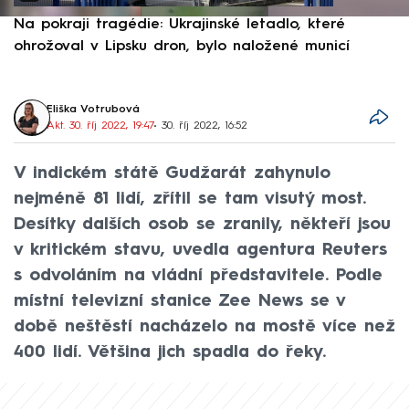
Na pokraji tragédie: Ukrajinské letadlo, které
P
ohrožoval v Lipsku dron, bylo naložené municí
e
Eliška Votrubová
Akt. 30. říj 2022, 19:47
• 30. říj 2022, 16:52
V indickém státě Gudžarát zahynulo
nejméně 81 lidí, zřítil se tam visutý most.
Desítky dalších osob se zranily, někteří jsou
v kritickém stavu, uvedla agentura Reuters
s odvoláním na vládní představitele. Podle
místní televizní stanice Zee News se v
době neštěstí nacházelo na mostě více než
400 lidí. Většina jich spadla do řeky.