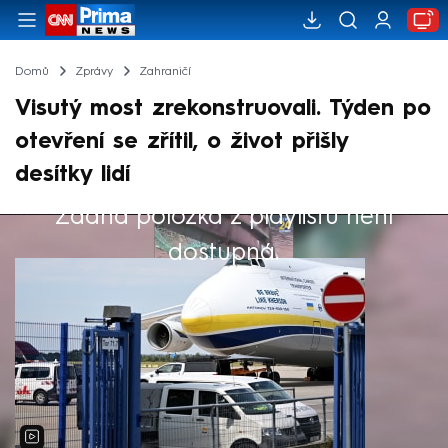
Domů
Zprávy
Zahraničí
Visutý most zrekonstruovali. Týden po
otevření se zřítil, o život přišly
desítky lidí
Žádná položka z playlistu není
Výběr redakce
dostupná.