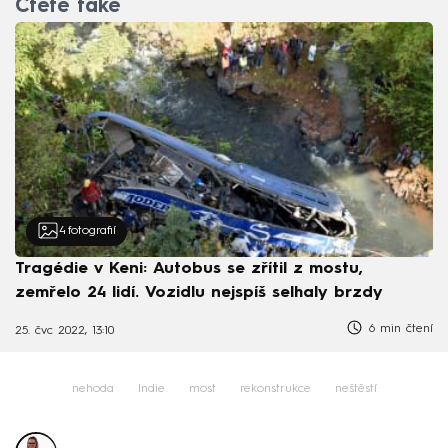
Čtěte také
4
fotografií
Tragédie v Keni: Autobus se zřítil z mostu,
zemřelo 24 lidí. Vozidlu nejspíš selhaly brzdy
6 min čtení
25. čvc 2022, 13:10
nehoda
Indie
most
rekonstrukce
neštěstí