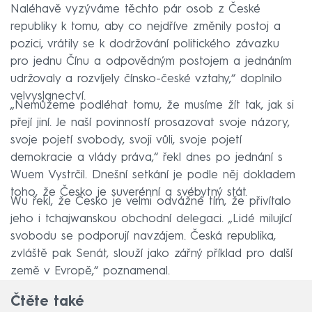
Naléhavě vyzýváme těchto pár osob z České
republiky k tomu, aby co nejdříve změnily postoj a
pozici, vrátily se k dodržování politického závazku
pro jednu Čínu a odpovědným postojem a jednáním
udržovaly a rozvíjely čínsko-české vztahy,“ doplnilo
velvyslanectví.
„Nemůžeme podléhat tomu, že musíme žít tak, jak si
přejí jiní. Je naší povinností prosazovat svoje názory,
svoje pojetí svobody, svoji vůli, svoje pojetí
demokracie a vlády práva,“ řekl dnes po jednání s
Wuem Vystrčil. Dnešní setkání je podle něj dokladem
toho, že Česko je suverénní a svébytný stát.
Wu řekl, že Česko je velmi odvážné tím, že přivítalo
jeho i tchajwanskou obchodní delegaci. „Lidé milující
svobodu se podporují navzájem. Česká republika,
zvláště pak Senát, slouží jako zářný příklad pro další
země v Evropě,“ poznamenal.
Čtěte také