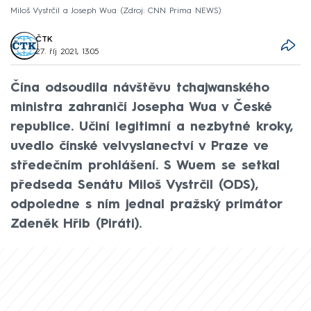
Miloš Vystrčil a Joseph Wua
Zdroj: CNN Prima NEWS
ČTK
27. říj 2021, 13:05
Čína odsoudila návštěvu tchajwanského
ministra zahraničí Josepha Wua v České
republice. Učiní legitimní a nezbytné kroky,
uvedlo čínské velvyslanectví v Praze ve
středečním prohlášení. S Wuem se setkal
předseda Senátu Miloš Vystrčil (ODS),
odpoledne s ním jednal pražský primátor
Zdeněk Hřib (Piráti).