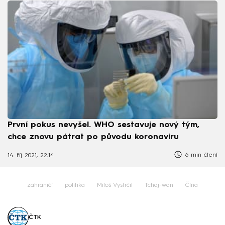
První pokus nevyšel. WHO sestavuje nový tým,
chce znovu pátrat po původu koronaviru
6 min čtení
14. říj 2021, 22:14
zahraničí
politika
Miloš Vystrčil
Tchaj-wan
Čína
ČTK