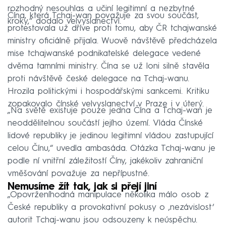
rozhodný nesouhlas a učiní legitimní a nezbytné
Čína, která Tchaj-wan považuje za svou součást,
kroky,“ dodalo velvyslanectví.
protestovala už dříve proti tomu, aby ČR tchajwanské
ministry oficiálně přijala. Wuově návštěvě předcházela
mise tchajwanské podnikatelské delegace vedené
dvěma tamními ministry. Čína se už loni silně stavěla
proti návštěvě české delegace na Tchaj-wanu.
Hrozila politickými i hospodářskými sankcemi. Kritiku
zopakovalo čínské velvyslanectví v Praze i v úterý.
„Na světě existuje pouze jedna Čína a Tchaj-wan je
neoddělitelnou součástí jejího území. Vláda Čínské
lidové republiky je jedinou legitimní vládou zastupující
celou Čínu,“ uvedla ambasáda. Otázka Tchaj-wanu je
podle ní vnitřní záležitostí Číny, jakékoliv zahraniční
vměšování považuje za nepřípustné.
Nemusíme žít tak, jak si přejí jiní
„Opovrženíhodná manipulace několika málo osob z
České republiky a provokativní pokusy o ‚nezávislost‘
autorit Tchaj-wanu jsou odsouzeny k neúspěchu.