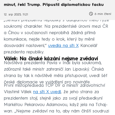
minut, řekl Trump. Připustil diplomatickou facku
6 min čtení
12. srp 2025, 11:21
„Setkání prezidenta republiky s dalajlamou mělo ryze
soukromý charakter. Na prezidentské úrovni mezi ČR
a Čínou v současnosti neprobíhá žádná přímá
komunikace, nejde tedy o krok, který by měnil
dosavadní nastavení,“
uvedla na síti X
Kancelář
prezidenta republiky.
Válek: Na čínské kázání nejsme zvědaví
Návštěva prezidenta Pavla v Indii byla soukromá,
zdůraznil také ministr zahraničí Jan Lipavský. Čínská
strana by tak k návštěvě měla přistupovat, uvedl šéf
české diplomacie ve vyjádření pro novináře.
První místopředseda TOP 09 a ministr zdravotnictví
Vlastimil Válek
na síti X uvedl
, že jeho strana za
prezidentem stojí, stejně jako za svojí předsedkyní
Markétou Pekarovou Adamovou, když jela na Tchaj-
wan. „Nejsme zvědaví na to, aby nám čínští soudruzi