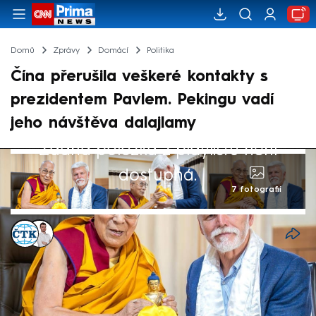
Domů
Zprávy
Domácí
Politika
Čína přerušila veškeré kontakty s
prezidentem Pavlem. Pekingu vadí
jeho návštěva dalajlamy
Žádná položka z playlistu není
dostupná.
7 fotografií
ČTK
,
Lukáš Cigánek
Akt. 12. srp 2025, 17:25
• 12. srp 2025, 15:03
Čína přerušuje veškeré kontakty s českým
prezidentem Petrem Pavlem, který