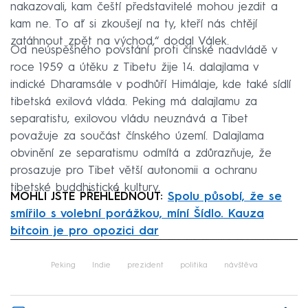
nakazovali, kam čeští představitelé mohou jezdit a
kam ne. To ať si zkoušejí na ty, kteří nás chtějí
zatáhnout zpět na východ,“ dodal Válek.
Od neúspěšného povstání proti čínské nadvládě v
roce 1959 a útěku z Tibetu žije 14. dalajlama v
indické Dharamsále v podhůří Himálaje, kde také sídlí
tibetská exilová vláda. Peking má dalajlamu za
separatistu, exilovou vládu neuznává a Tibet
považuje za součást čínského území. Dalajlama
obvinění ze separatismu odmítá a zdůrazňuje, že
prosazuje pro Tibet větší autonomii a ochranu
tibetské buddhistické kultury.
MOHLI JSTE PŘEHLÉDNOUT:
Spolu působí, že se
smířilo s volební porážkou, míní Šídlo. Kauza
bitcoin je pro opozici dar
Failed to fetch
Peking
Indie
prezident
politika
návštěva