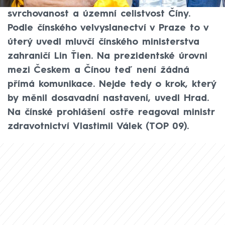
návštěvou dalajlamy 27. července poškodil
svrchovanost a územní celistvost Číny.
Podle čínského velvyslanectví v Praze to v
úterý uvedl mluvčí čínského ministerstva
zahraničí Lin Ťien. Na prezidentské úrovni
mezi Českem a Čínou teď není žádná
přímá komunikace. Nejde tedy o krok, který
by měnil dosavadní nastavení, uvedl Hrad.
Na čínské prohlášení ostře reagoval ministr
zdravotnictví Vlastimil Válek (TOP 09).