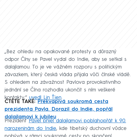
„Bez ohledu na opakované protesty a důrazný
odpor Číny se Pavel vydal do Indie, aby se setkal s
dalajlamou. To je ve vážném rozporu s politickým
závazkem, který česká vláda přijala vůči čínské vládě.
S ohledem na závažnost Pavlova provokativního
jednání se Čína rozhodla ukončit s ním veškeré
kontakty,“
uvedl Lin Ťien
.
ČTĚTE TAKÉ:
Překvapivá soukromá cesta
prezidenta Pavla. Dorazil do Indie, popřál
dalajlamovi k jubileu
Prezident
Pavel přijel dalajlamovi poblahopřát k 90.
narozeninám do Indie
, kde tibetský duchovní vůdce
pobývá, v rámci soukromé cesty po skončení