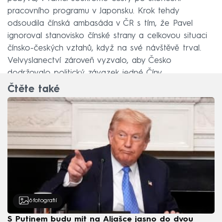
pracovního programu v Japonsku. Krok tehdy
odsoudila čínská ambasáda v ČR s tím, že Pavel
ignoroval stanovisko čínské strany a celkovou situaci
čínsko-českých vztahů, když na své návštěvě trval.
Velvyslanectví zároveň vyzvalo, aby Česko
dodržovalo politický závazek jedné Číny.
Čtěte také
6
fotografií
S Putinem budu mít na Aljašce jasno do dvou