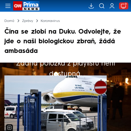
Domů
Zprávy
Koronavirus
Čína se zlobí na Duku. Odvolejte, že
jde o naši biologickou zbraň, žádá
ambasáda
Žádná položka z playlistu není
Výběr redakce
dostupná.