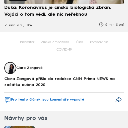
Duka: Koronavirus je čínská biologická zbraň.
Vojáci o tom vědí, ale nic neřeknou
6 min čtení
16. úno 2021, 11:04
laboratoř
čínská ambasáda
Čína
koronavirus
COVID-19
Clara Zangová
Clara Zangová přišla do redakce CNN Prima NEWS na
začátku dubna 2020.
Pro tento článek jsou komentáře vypnuté
Návrhy pro vás