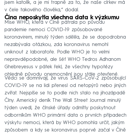
jsem katolík, a je mi trapně za to, že naše církev má
v čele takového člověka,“ dodal.
Čína neposkytla všechna data k výzkumu
Mise WHO, která v Číně pátrala po původu
pandemie nemoci COVID-19 způsobované
koronavirem, minulý týden sdělila, že se dopodrobna
nezabývala otázkou, zda koronavirus nemohl
uniknout z laboratoře. Podle WHO je to velmi
nepravděpodobné, ale šéf WHO Tedros Adhanom
Ghebreyesus v pátek řekl, že všechny hypotézy
ohledně původu onemocnění jsou stále otevřené.
Vědci se domnívají, že virus SARS-CoV-2 způsobující
COVID-19 se na lidi přenesl od netopýrů nebo jiných
zvířat. Nejspíše se to podle nich stalo na jihozápadě
Číny. Americký deník The Wall Street Journal minulý
týden uvedl, že čínské úřady odmítly poskytnout
odborníkům WHO primární data o prvních případech
výskytu nemoci, která by WHO pomohla určit, jakým
způsobem a kdy se koronavirus poprvé začal v Číně