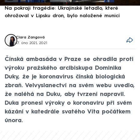
Na pokraji tragédie: Ukrajinské letadlo, které
P
ohrožoval v Lipsku dron, bylo naložené municí
e
Clara Zangová
17. úno 2021, 20:21
Čínská ambasáda v Praze se ohradila proti
výroku pražského arcibiskupa Dominika
Duky, že je koronavirus čínská biologická
zbraň. Velvyslanectví na svém webu uvedlo,
že naléhá na Duku, aby tvrzení napravil.
Duka pronesl výroky o koronaviru při svém
kázání v katedrále svatého Víta počátkem
února.