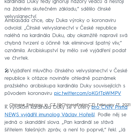
kardinála Duky tedy ignorují názory vědců a nestojí
na žádném skutečném základu,“ sdělilo čínské
velvyslanectví.
Ambasáda chce, aby Duka výroky o koronaviru
odvolal. „Čínské velvyslanectví v České republice
naléhá na kardinála Duku, aby okamžitě napravil svá
chybná tvrzení a účinně tak eliminoval špatný vliv,“
oznámila. Arcibiskupství by mělo své vyjádření podat
ve čtvrtek.
🎤Vyjádření mluvčího čínského velvyslanectví v České
republice k otázce novináře ohledně poznámek
pražského arcibiskupa kardinála Duky souvisejících s
původem koronaviru
pic.twitter.com/oKGfTpWMPV
— Chinese Embassy in CZ (@ChineseEmbinCZ)
February 17, 2021
K výrokům kardinála Duky se v úterý
pro CNN Prima
NEWS vyjádřil imunolog Václav Hořejší
. Podle něj se
jedná o skandální slova. „Pan kardinál se stává
šiřitelem falešných zpráv, a není to poprvé,“ řekl. „Já