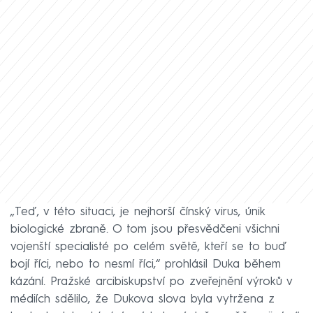
„Teď, v této situaci, je nejhorší čínský virus, únik
biologické zbraně. O tom jsou přesvědčeni všichni
vojenští specialisté po celém světě, kteří se to buď
bojí říci, nebo to nesmí říci,“ prohlásil Duka během
kázání. Pražské arcibiskupství po zveřejnění výroků v
médiích sdělilo, že Dukova slova byla vytržena z