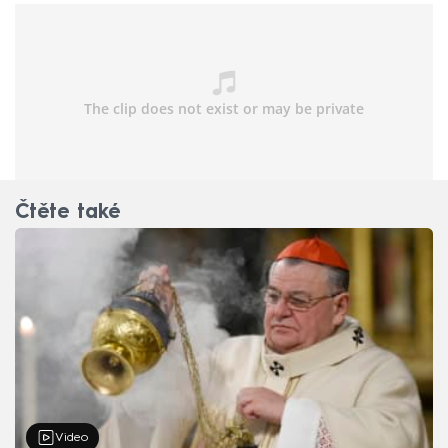
šířit.
Čtěte také
Video