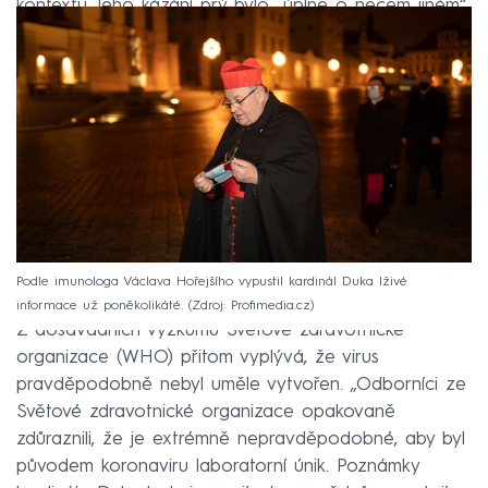
kontextu. Jeho kázání prý bylo „úplně o něčem jiném“.
Podle imunologa Václava Hořejšího vypustil kardinál Duka lživé
informace už poněkolikáté.
Zdroj: Profimedia.cz
Z dosavadních výzkumů Světové zdravotnické
organizace (WHO) přitom vyplývá, že virus
pravděpodobně nebyl uměle vytvořen. „Odborníci ze
Světové zdravotnické organizace opakovaně
zdůraznili, že je extrémně nepravděpodobné, aby byl
původem koronaviru laboratorní únik. Poznámky