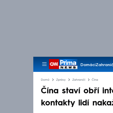
Domácí
Zahranič
Pořady
Domů
Zprávy
Zahraničí
Čína
Čína staví obří in
kontakty lidí nak