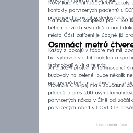
testováním přes 17 milionů lidí.
Nový karanténní tábor, který začaly 
kontakty potvrzených pacientů s COV
programu testování a sledování konta
Na mohutném komplexu pro 4 160 lidí p
během prvních šesti dnů a nocí dokon
města. Část zařízení je údajně již p
Osmnáct metrů čtvereč
Každý z pokojů v táboře má mít pod
být vybaven vlastní toaletou a sprch
technologií wi-fi a televizí.
Ambiciózní projekt je reminiscencí č
budovaly na zelené louce několik ne
postavené během pouhých deseti dn
Provincie Che-pej má v současné do
případů a přes 200 asymptomatickýc
potvrzených nákaz v Číně od začátk
potvrzených obětí s COVID-19 dosáh
koncentrační tábor