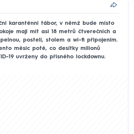
ční karanténní tábor, v němž bude místo
 Pokoje mají mít asi 18 metrů čtverečních a
elnou, postelí, stolem a wi-fi připojením.
nto měsíc poté, co desítky milionů
ID-19 uvrženy do přísného lockdownu.