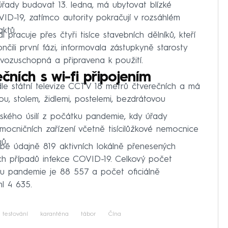
úřady budovat 13. ledna, má ubytovat blízké
ID-19, zatímco autority pokračují v rozsáhlém
ktů.
racuje přes čtyři tisíce stavebních dělníků, kteří
čili první fázi, informovala zástupkyně starosty
rovozuschopná a připravena k použití.
ních s wi-fi připojením
le státní televize CCTV 18 metrů čtverečních a má
ou, stolem, židlemi, postelemi, bezdrátovou
ínského úsilí z počátku pandemie, kdy úřady
mocničních zařízení včetně tisícilůžkové nemocnice
ů.
bě údajně 819 aktivních lokálně přenesených
h případů infekce COVID-19. Celkový počet
u pandemie je 88 557 a počet oficiálně
l 4 635.
testování
karanténa
tábor
Čína