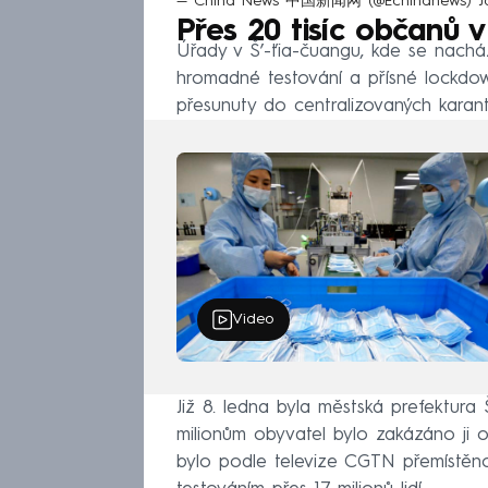
— China News 中国新闻网 (@Echinanews)
J
Přes 20 tisíc občanů v
Úřady v Š’-ťia-čuangu, kde se nacház
hromadné testování a přísné lockdown
přesunuty do centralizovaných karant
Video
Již 8. ledna byla městská prefektura
milionům obyvatel bylo zakázáno ji o
bylo podle televize CGTN přemístěno