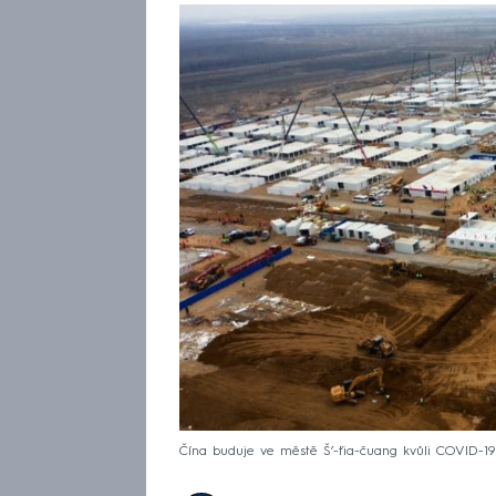
Čína buduje ve městě Š’-ťia-čuang kvůli COVID-19 in