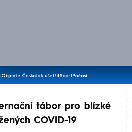
í
Objevte Česko
Jak ušetřit
Sport
Počasí
ternační tábor pro blízké
ažených COVID-19