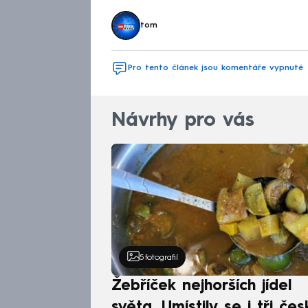
tom
Pro tento článek jsou komentáře vypnuté
Návrhy pro vás
5
fotografií
Žebříček nejhorších jídel
světa. Umístily se i tři čes