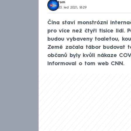
tom
20. led 2021, 18:29
Čína staví monstrózní interna
pro více než čtyři tisíce lidí.
budou vybaveny toaletou, koup
Země začala tábor budovat te
občanů byly kvůli nákaze COV
Informoval o tom web CNN.