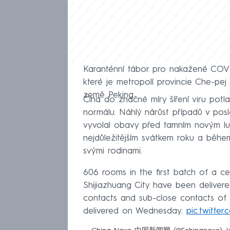
Karanténní tábor pro nakažené COVID
které je metropolí provincie Che-pej
země Peking.
Čína do značné míry šíření viru potl
normálu. Náhlý nárůst případů v pos
vyvolal obavy před tamním novým luná
nejdůležitějším svátkem roku a běhe
svými rodinami.
606 rooms in the first batch of a cent
Shijiazhuang City have been deliver
contacts and sub-close contacts of
delivered on Wednesday.
pic.twitte