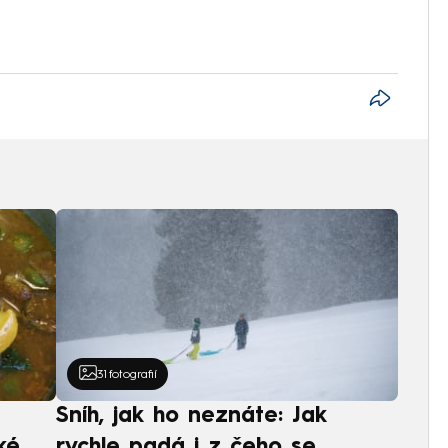
31
fotografií
Sníh, jak ho neznáte: Jak
ké
rychle padá i z čeho se