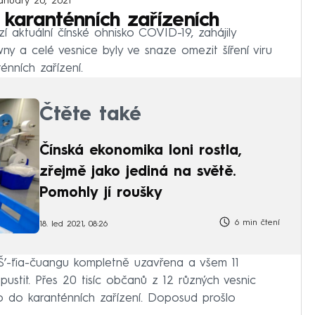
anuary 20, 2021
 karanténních zařízeních
í aktuální čínské ohnisko COVID-19, zahájily
y a celé vesnice byly ve snaze omezit šíření viru
énních zařízení.
Čtěte také
Čínská ekonomika loni rostla,
zřejmě jako jediná na světě.
Pomohly jí roušky
6 min čtení
18. led 2021, 08:26
 Š’-ťia-čuangu kompletně uzavřena a všem 11
pustit. Přes 20 tisíc občanů z 12 různých vesnic
 do karanténních zařízení. Doposud prošlo