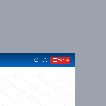
TV živě