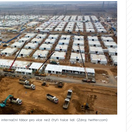
ternační tábor pro více než čtyři tisíce lidí.
Zdroj: twitter.com