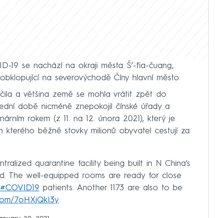
-19 se nachází na okraji města Š’-ťia-čuang,
 obklopující na severovýchodě Číny hlavní město
ačila a většina země se mohla vrátit zpět do
lední době nicméně znepokojil čínské úřady a
rním rokem (z 11. na 12. února 2021), který je
m kterého běžně stovky milionů obyvatel cestují za
ralized quarantine facility being built in N China's
ed. The well-equipped rooms are ready for close
#COVID19
patients. Another 1173 are also to be
r.com/7oHXjQkI3y