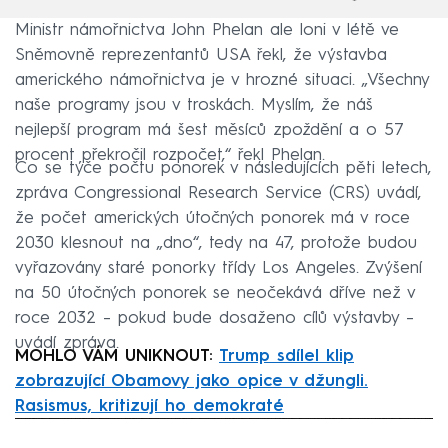
Ministr námořnictva John Phelan ale loni v létě ve
Sněmovně reprezentantů USA řekl, že výstavba
amerického námořnictva je v hrozné situaci. „Všechny
naše programy jsou v troskách. Myslím, že náš
nejlepší program má šest měsíců zpoždění a o 57
procent překročil rozpočet,“ řekl Phelan.
Co se týče počtu ponorek v následujících pěti letech,
zpráva Congressional Research Service (CRS) uvádí,
že počet amerických útočných ponorek má v roce
2030 klesnout na „dno“, tedy na 47, protože budou
vyřazovány staré ponorky třídy Los Angeles. Zvýšení
na 50 útočných ponorek se neočekává dříve než v
roce 2032 – pokud bude dosaženo cílů výstavby –
uvádí zpráva.
MOHLO VÁM UNIKNOUT:
Trump sdílel klip
zobrazující Obamovy jako opice v džungli.
Rasismus, kritizují ho demokraté
Failed to fetch