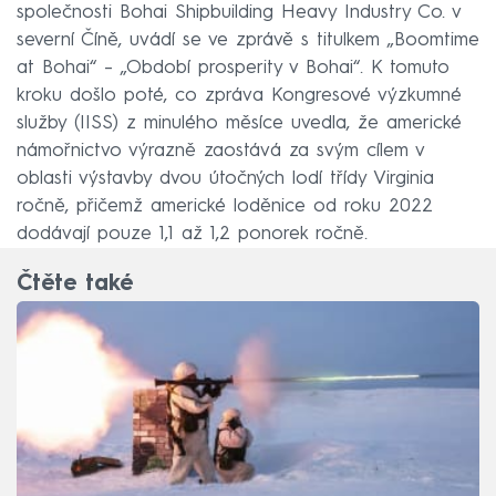
společnosti Bohai Shipbuilding Heavy Industry Co. v
severní Číně, uvádí se ve zprávě s titulkem „Boomtime
at Bohai“ – „Období prosperity v Bohai“. K tomuto
kroku došlo poté, co zpráva Kongresové výzkumné
služby (IISS) z minulého měsíce uvedla, že americké
námořnictvo výrazně zaostává za svým cílem v
oblasti výstavby dvou útočných lodí třídy Virginia
ročně, přičemž americké loděnice od roku 2022
dodávají pouze 1,1 až 1,2 ponorek ročně.
Čtěte také