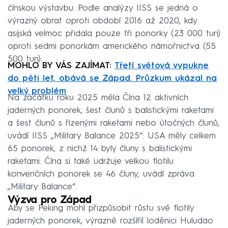
čínskou výstavbu. Podle analýzy IISS se jedná o
výrazný obrat oproti období 2016 až 2020, kdy
asijská velmoc přidala pouze tři ponorky (23 000 tun)
oproti sedmi ponorkám amerického námořnictva (55
500 tun).
MOHLO BY VÁS ZAJÍMAT:
Třetí světová vypukne
do pěti let, obává se Západ. Průzkum ukázal na
velký problém
Na začátku roku 2025 měla Čína 12 aktivních
jaderných ponorek, šest člunů s balistickými raketami
a šest člunů s řízenými raketami nebo útočných člunů,
uvádí IISS „Military Balance 2025“. USA měly celkem
65 ponorek, z nichž 14 byly čluny s balistickými
raketami. Čína si také udržuje velkou flotilu
konvenčních ponorek se 46 čluny, uvádí zpráva
„Military Balance“.
Výzva pro Západ
Aby se Peking mohl přizpůsobit růstu své flotily
jaderných ponorek, výrazně rozšířil loděnici Huludao