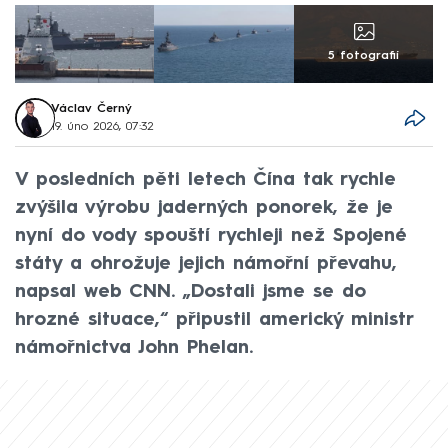
5 fotografií
Václav Černý
19. úno 2026, 07:32
V posledních pěti letech Čína tak rychle
zvýšila výrobu jaderných ponorek, že je
nyní do vody spouští rychleji než Spojené
státy a ohrožuje jejich námořní převahu,
napsal web CNN. „Dostali jsme se do
hrozné situace,“ připustil americký ministr
námořnictva John Phelan.