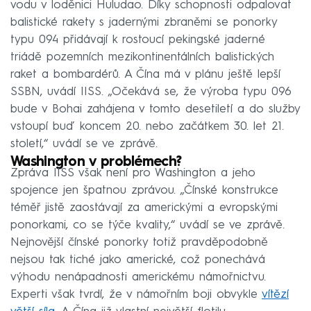
vodu v loděnici Huludao. Díky schopnosti odpalovat
balistické rakety s jadernými zbraněmi se ponorky
typu 094 přidávají k rostoucí pekingské jaderné
triádě pozemních mezikontinentálních balistických
raket a bombardérů. A Čína má v plánu ještě lepší
SSBN, uvádí IISS. „Očekává se, že výroba typu 096
bude v Bohai zahájena v tomto desetiletí a do služby
vstoupí buď koncem 20. nebo začátkem 30. let 21.
století,“ uvádí se ve zprávě.
Washington v problémech?
Zpráva IISS však není pro Washington a jeho
spojence jen špatnou zprávou. „Čínské konstrukce
téměř jistě zaostávají za americkými a evropskými
ponorkami, co se týče kvality,“ uvádí se ve zprávě.
Nejnovější čínské ponorky totiž pravděpodobně
nejsou tak tiché jako americké, což ponechává
výhodu nenápadnosti americkému námořnictvu.
Experti však tvrdí, že v námořním boji obvykle
vítězí