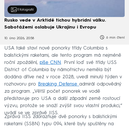
11
fotografií
Rusko vede v Arktidě tichou hybridní válku.
Sabotážemi oslabuje Ukrajinu i Evropu
6 min čtení
10. úno 2026, 20:58
USA také staví nové ponorky třídy Columbia s
balistickými raketami, ale tento program má nejméně
roční zpoždění,
píše CNN
. První loď své třídy USS
District of Columbia by námořnictvu neměla být
dodána dříve než v roce 2028, uvedl minulý týden v
rozhovoru pro
Breaking Defense
admirál odpovědný
za program. „Větší počet ponorek ve vodě
představuje pro USA a další západní země rostoucí
výzvu, protože se snaží zvýšit svou vlastní produkci,“
uvádí se ve zprávě IISS.
Zpráva IISS zdůrazňuje dvě ponorky s balistickými
raketami (SSBN) typu 094, které byly spuštěny na