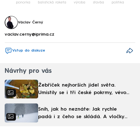
ponorka
balistická raketa
výroba
stavba
politika
Václav Černý
vaclav.cerny@iprima.cz
Vstup do diskuze
Návrhy pro vás
Žebříček nejhorších jídel světa.
Umístily se i tři české pokrmy, vévodí
skandinávská kuchyně
Sníh, jak ho neznáte: Jak rychle
padá i z čeho se skládá. A vločky
nejsou bílé