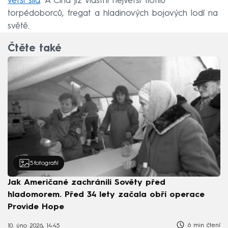
větší síla
. A Čína již vlastní největší flotilu
torpédoborců, fregat a hladinových bojových lodí na
světě.
Čtěte také
5
fotografií
Jak Američané zachránili Sověty před
hladomorem. Před 34 lety začala obří operace
Provide Hope
6 min čtení
10. úno 2026, 14:45