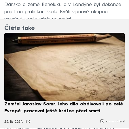
Dánsko a země Beneluxu a v Londýně byl dokonce
přijat na grafickou školu. Kvůli srpnové okupaci
nicméně studia nikdy nezahájil.
Čtěte také
Zemřel Jaroslav Somr. Jeho dílo obdivovali po celé
Evropě, pracoval ještě krátce před smrtí
6 min čtení
25. lis 2024, 11:16
Od filmu se poté přesunul k hudbě a v roce 1973