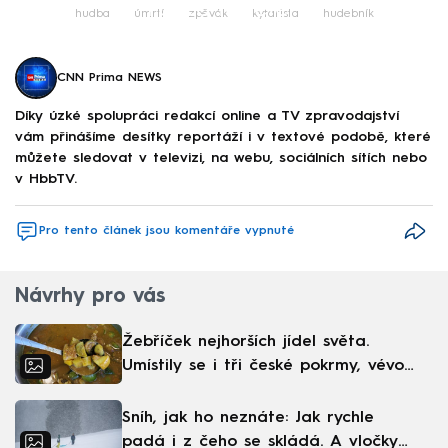
Failed to fetch
hudba
úmrtí
zpěvák
kytarista
hudebník
CNN Prima NEWS
Díky úzké spolupráci redakcí online a TV zpravodajství
vám přinášíme desítky reportáží i v textové podobě, které
můžete sledovat v televizi, na webu, sociálních sítích nebo
v HbbTV.
Pro tento článek jsou komentáře vypnuté
Návrhy pro vás
Žebříček nejhorších jídel světa.
Umístily se i tři české pokrmy, vévodí
skandinávská kuchyně
Sníh, jak ho neznáte: Jak rychle
padá i z čeho se skládá. A vločky