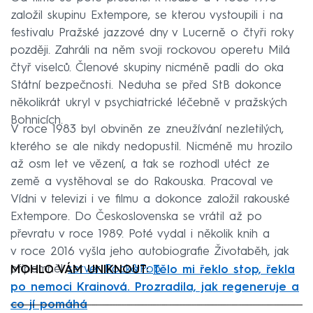
založil skupinu Extempore, se kterou vystoupili i na
festivalu Pražské jazzové dny v Lucerně o čtyři roky
později. Zahráli na něm svoji rockovou operetu Milá
čtyř viselců. Členové skupiny nicméně padli do oka
Státní bezpečnosti. Neduha se před StB dokonce
několikrát ukryl v psychiatrické léčebně v pražských
Bohnicích.
V roce 1983 byl obviněn ze zneužívání nezletilých,
kterého se ale nikdy nedopustil. Nicméně mu hrozilo
až osm let ve vězení, a tak se rozhodl utéct ze
země a vystěhoval se do Rakouska. Pracoval ve
Vídni v televizi i ve filmu a dokonce založil rakouské
Extempore. Do Československa se vrátil až po
převratu v roce 1989. Poté vydal i několik knih a
v roce 2016 vyšla jeho autobiografie Životaběh, jak
připomněl
server Rock&Pop
.
MOHLO VÁM UNIKNOUT:
Tělo mi řeklo stop, řekla
po nemoci Krainová. Prozradila, jak regeneruje a
co jí pomáhá