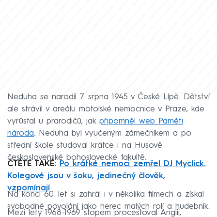
Neduha se narodil 7. srpna 1945 v České Lípě. Dětství
ale strávil v areálu motolské nemocnice v Praze, kde
vyrůstal u prarodičů, jak
připomněl web Paměti
národa
. Neduha byl vyučeným zámečníkem a po
střední škole studoval krátce i na Husově
československé bohoslovecké fakultě.
ČTĚTE TAKÉ:
Po krátké nemoci zemřel DJ Myclick.
Kolegové jsou v šoku, jedinečný člověk,
vzpomínají
Na konci 60. let si zahrál i v několika filmech a získal
svobodné povolání jako herec malých rolí a hudebník.
Mezi lety 1968-1969 stopem procestoval Anglii,