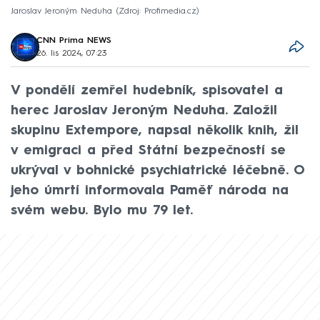
Jaroslav Jeroným Neduha
Zdroj: Profimedia.cz
CNN Prima NEWS
26. lis 2024, 07:23
V pondělí zemřel hudebník, spisovatel a
herec Jaroslav Jeroným Neduha. Založil
skupinu Extempore, napsal několik knih, žil
v emigraci a před Státní bezpečností se
ukrýval v bohnické psychiatrické léčebně. O
jeho úmrtí informovala Paměť národa na
svém webu. Bylo mu 79 let.