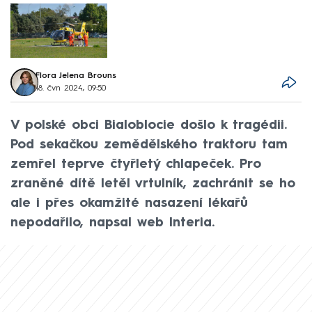
Flora Jelena Brouns
18. čvn 2024, 09:50
V polské obci Bialoblocie došlo k tragédii.
Pod sekačkou zemědělského traktoru tam
zemřel teprve čtyřletý chlapeček. Pro
zraněné dítě letěl vrtulník, zachránit se ho
ale i přes okamžité nasazení lékařů
nepodařilo, napsal web Interia.