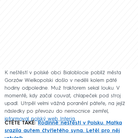
K neštěstí v polské obci Bialoblocie poblíž města
Gorzów Wielkopolski došlo v neděli kolem páté
hodiny odpoledne. Muž traktorem sekal louku. V
momentě, kdy začal couvat, chlapeček pod stroj
upadl. Utrpěl velmi vážná poranění páteře, na jejíž
následky po převozu do nemocnice zemřel,
informoval polský web Interia.
ČTĚTE TAKÉ:
Rodinné neštěstí v Polsku. Matka
srazila autem čtyřletého syna. Letěl pro něj