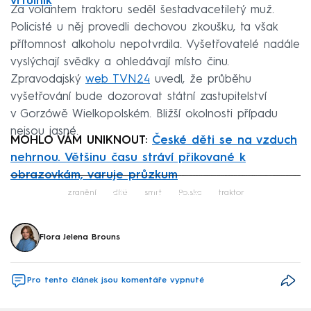
vrtulník
Za volantem traktoru seděl šestadvacetiletý muž.
Policisté u něj provedli dechovou zkoušku, ta však
přítomnost alkoholu nepotvrdila. Vyšetřovatelé nadále
vyslýchají svědky a ohledávají místo činu.
Zpravodajský
web TVN24
uvedl, že průběhu
vyšetřování bude dozorovat státní zastupitelství
v Gorzówě Wielkopolském. Bližší okolnosti případu
nejsou jasné.
MOHLO VÁM UNIKNOUT:
České děti se na vzduch
nehrnou. Většinu času stráví přikované k
obrazovkám, varuje průzkum
Failed to fetch
zranění
dítě
smrt
Polsko
traktor
Flora Jelena Brouns
Pro tento článek jsou komentáře vypnuté