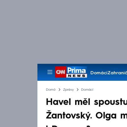
Domácí
Zahranič
Pořady
Domů
Zprávy
Domácí
Havel měl spoust
Žantovský. Olga m