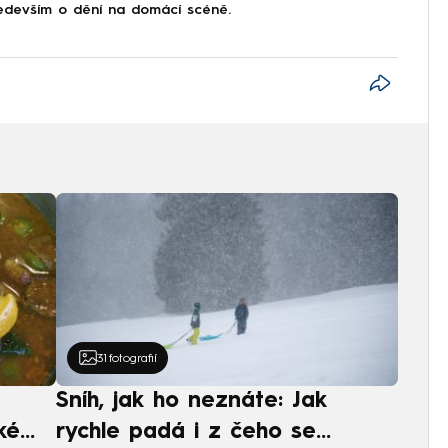
devším o dění na domácí scéně.
31
fotografií
Sníh, jak ho neznáte: Jak
ké
rychle padá i z čeho se