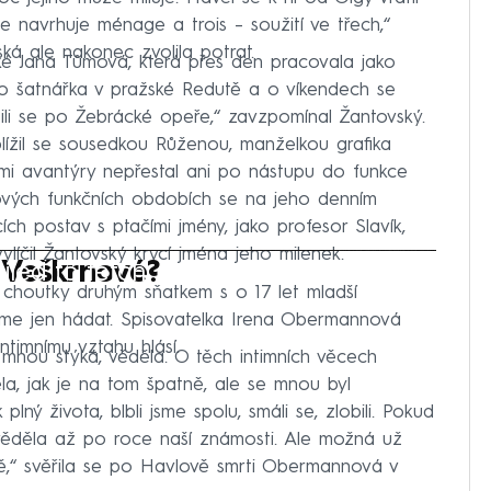
e navrhuje ménage a trois – soužití ve třech,“
ká ale nakonec zvolila potrat.
ké Jana Tůmová, která přes den pracovala jako
ko šatnářka v pražské Redutě a o víkendech se
ili se po Žebrácké opeře,“ zavzpomínal Žantovský.
blížil se sousedkou Růženou, manželkou grafika
mi avantýry nepřestal ani po nástupu do funkce
lových funkčních obdobích se na jeho denním
ch postav s ptačími jmény, jako profesor Slavík,
ylíčil Žantovský krycí jména jeho milenek.
iled to fetch
 Veškrnové?
é choutky druhým sňatkem s o 17 let mladší
e jen hádat. Spisovatelka Irena Obermannová
 intimnímu vztahu hlásí.
 mnou stýká, věděla. O těch intimních věcech
la, jak je na tom špatně, ale se mnou byl
lný života, blbli jsme spolu, smáli se, zlobili. Pokud
ěděla až po roce naší známosti. Ale možná už
mě,“ svěřila se po Havlově smrti Obermannová v