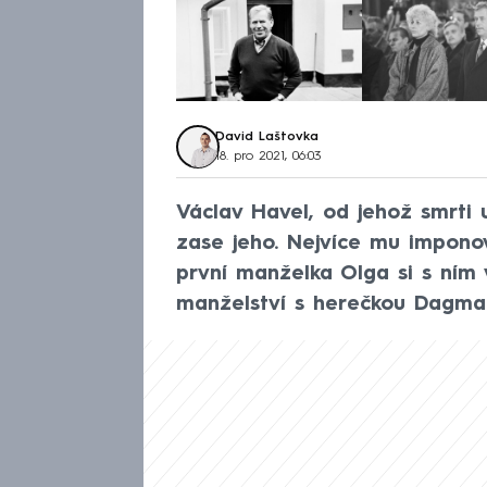
David Laštovka
18. pro 2021, 06:03
Václav Havel, od jehož smrti 
zase jeho. Nejvíce mu impono
první manželka Olga si s ním 
manželství s herečkou Dagma