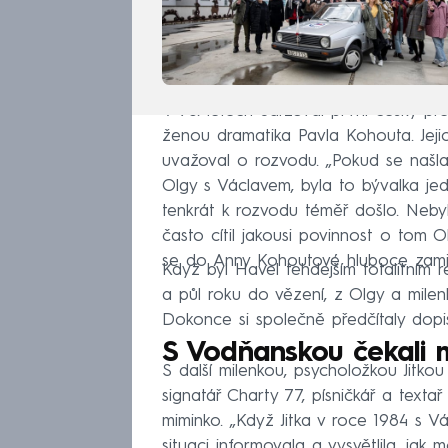
V 70. letech udržoval první český 
ženou dramatika Pavla Kohouta. Jeji
uvažoval o rozvodu. „Pokud se našla
Olgy s Václavem, byla to bývalka je
tenkrát k rozvodu téměř došlo. Nebyl
často cítil jakousi povinnost o tom O
se do Anny Kohoutové hluboce zamilova
Když byl Havel tehdejším totalitním
a půl roku do vězení, z Olgy a milen
Dokonce si společně předčítaly dopisy
S Vodňanskou čekali 
S další milenkou, psycholožkou Jitkou
signatář Charty 77, písničkář a text
miminko. „Když Jitka v roce 1984 s V
situaci informovala a vysvětlila, jak 