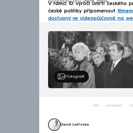
rozhovoru pro deník Blesk.
V rámci 10. výročí úmrtí českého 
české politiky připomenout
filme
dostupný ve videopůjčovně na web
9
fotografií
dítě
prezident
Vá
David Laštovka