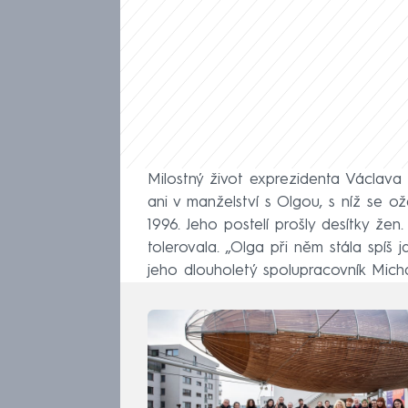
Milostný život exprezidenta Václava 
ani v manželství s Olgou, s níž se ože
1996. Jeho postelí prošly desítky že
tolerovala. „Olga při něm stála spíš
jeho dlouholetý spolupracovník Mich