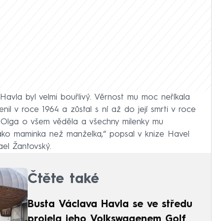
Havla byl velmi bouřlivý. Věrnost mu moc neříkala
nil v roce 1964 a zůstal s ní až do její smrti v roce
n. Olga o všem věděla a všechny milenky mu
 jako maminka než manželka,“ popsal v knize Havel
ael Žantovský.
Čtěte také
Busta Václava Havla se ve středu
projela jeho Volkswagenem Golf,