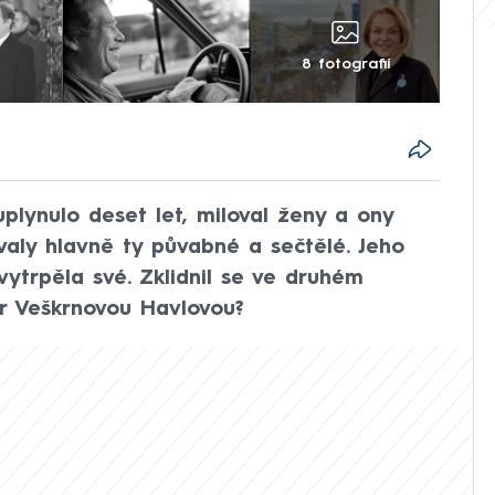
8 fotografií
uplynulo deset let, miloval ženy a ony
valy hlavně ty půvabné a sečtělé. Jeho
vytrpěla své. Zklidnil se ve druhém
r Veškrnovou Havlovou?