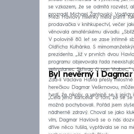
se vzkazem, že se odmítá rozvést, al
prozradil Michael Žantovský. Vodňans
Mezi Havlovy milenky měla patřit ta
prodavačka v knihkupectví, večer ja
věnovala amatérskému divadlu. „Sblíž
V polovině 80. let se zase intimně s
Oldřicha Kulhánka. S mimomanželský
prezidenta. „Již v prvních dvou Hav
programu objevovala řada neexistující
velvyslanec Skřivan či pan Vrabec,“ v
Fa
Byl nevěrný i Dagmar
Zda-li Václava Havla přešly milostn
herečkou Dagmar Veškrnovou, můžem
tvrdí, že nikoliv, a veřejně se k jejich
„Celá jeho kancelář o tom, že se se
možná pochybovali. Pořád jsem slyše
nádherně zdravý. Choval se jako kluk p
vím, Dagmar Havlová se o nás dozv
dříve něco tušila, vyptávala se na 