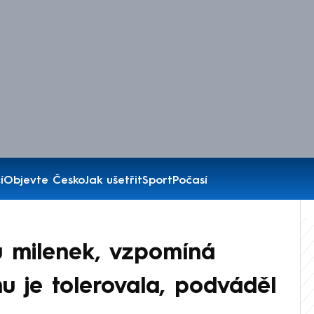
í
Objevte Česko
Jak ušetřit
Sport
Počasí
u milenek, vzpomíná
u je tolerovala, podváděl