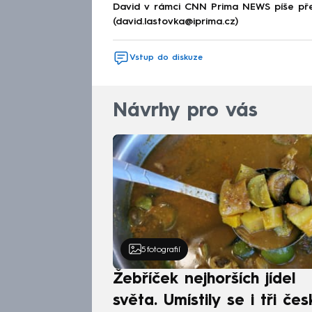
David v rámci CNN Prima NEWS píše pře
(david.lastovka@iprima.cz)
Vstup do diskuze
Návrhy pro vás
5
fotografií
Žebříček nejhorších jídel
světa. Umístily se i tři čes