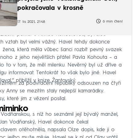
pokračovala v krosně
6 min čtení
17. lis 2021, 21:48
prezident poměr s Annou Kohoutovou, bývalou
ch vztah byl velmi vážný. Havel tehdy dokonce
 žena, která měla vůbec šanci rozbít pevný svazek
dnoho z jeho největších přátel Pavla Kohouta – a
o to v tom, že měl milenku. Nevěrný byl už dříve a
lgu informovat. Tentokrát to však bylo jiné. Havel
l,“ přiblížil v knize Žantovský.
 režimem za podvracení republiky odsouzen na čtyři
ky Anny se mezitím staly nejlepší kamarádky.
, které jim z vězení posílal.
miminko
 Vodňanskou, s níž ho seznámil její bývalý manžel,
ař Jan Vodňanský, Havel dokonce čekal
áclavem otěhotněla, napsala Olze dopis, kde ji o
moc jejího muže miluje. Havel se k ní od Olgy vrátil