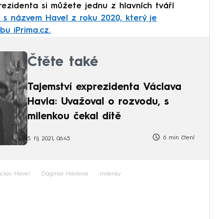
prezidenta si můžete jednu z hlavních tváří
m s názvem Havel z roku 2020, který je
u iPrima.cz.
Čtěte také
Tajemství exprezidenta Václava
Havla: Uvažoval o rozvodu, s
milenkou čekal dítě
6 min čtení
5. říj 2021, 06:45
clav Havel
Dagmar Havlová
milenky