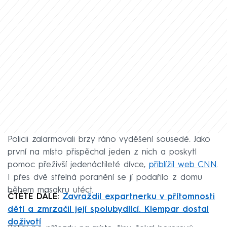
Policii zalarmovali brzy ráno vyděšení sousedé. Jako
první na místo přispěchal jeden z nich a poskytl
pomoc přeživší jedenáctileté dívce,
přiblížil web CNN
.
I přes dvě střelná poranění se jí podařilo z domu
během masakru utéct.
ČTĚTE DÁLE:
Zavraždil expartnerku v přítomnosti
dětí a zmrzačil její spolubydlící. Klempar dostal
doživotí