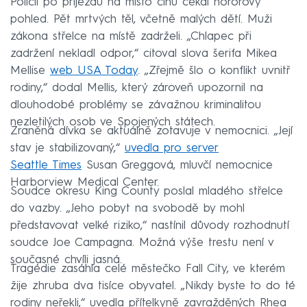
Policii po příjezdu na místo činu čekal hororový
pohled. Pět mrtvých těl, včetně malých dětí. Muži
zákona střelce na místě zadrželi. „Chlapec při
zadržení nekladl odpor,“ citoval slova šerifa Mikea
Mellise
web USA Today
. „Zřejmě šlo o konflikt uvnitř
rodiny,“ dodal Mellis, který zároveň upozornil na
dlouhodobé problémy se závažnou kriminalitou
nezletilých osob ve Spojených státech.
Zraněná dívka se aktuálně zotavuje v nemocnici. „Její
stav je stabilizovaný,“
uvedla pro server
Seattle Times
Susan Greggová, mluvčí nemocnice
Harborview Medical Center.
Soudce okresu King County poslal mladého střelce
do vazby. „Jeho pobyt na svobodě by mohl
představovat velké riziko,“ nastínil důvody rozhodnutí
soudce Joe Campagna. Možná výše trestu není v
současné chvíli jasná.
Tragédie zasáhla celé městečko Fall City, ve kterém
žije zhruba dva tisíce obyvatel. „Nikdy byste to do té
rodiny neřekli,“ uvedla přítelkyně zavražděných Rhea