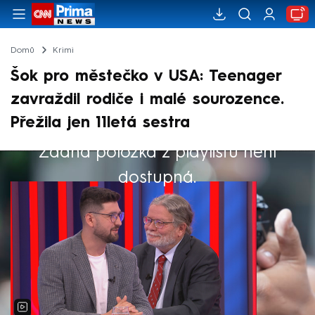
Domů
Krimi
Šok pro městečko v USA: Teenager
zavraždil rodiče i malé sourozence.
Přežila jen 11letá sestra
Žádná položka z playlistu není
Výběr redakce
dostupná.