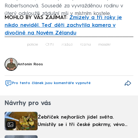
Robertsonová. Sousedé za vyvražděnou rodinu v
úterý odsloužili zádušní mši v místním kostele.
MOHLO BY VÁS ZAJÍMAT:
Zmizely a tři roky je
nikdo neviděl. Teď děti zachytila kamera v
divočině na Novém Zélandu
Failed to fetch
policie
CNN
vražda
rodina
masakr
Antonin Roos
Pro tento článek jsou komentáře vypnuté
Návrhy pro vás
Žebříček nejhorších jídel světa.
Umístily se i tři české pokrmy, vévodí
skandinávská kuchyně