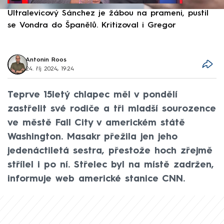
Ultralevicový Sánchez je žábou na prameni, pustil
P
se Vondra do Španělů. Kritizoval i Gregor
F
Antonin Roos
24. říj 2024, 19:24
Teprve 15letý chlapec měl v pondělí
zastřelit své rodiče a tři mladší sourozence
ve městě Fall City v americkém státě
Washington. Masakr přežila jen jeho
jedenáctiletá sestra, přestože hoch zřejmě
střílel i po ní. Střelec byl na místě zadržen,
informuje web americké stanice CNN.