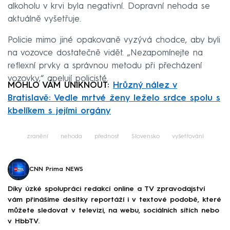
alkoholu v krvi byla negativní. Dopravní nehoda se
aktuálně vyšetřuje.
Policie mimo jiné opakovaně vyzývá chodce, aby byli
na vozovce dostatečně vidět. „Nezapomínejte na
reflexní prvky a správnou metodu při přecházení
vozovky,“ apelují policisté.
MOHLO VÁM UNIKNOUT:
Hrůzný nález v
Bratislavě: Vedle mrtvé ženy leželo srdce spolu s
kbelíkem s jejími orgány
zranění
nehoda
přednost
Slovensko
vyšetřování
CNN Prima NEWS
Díky úzké spolupráci redakcí online a TV zpravodajství
vám přinášíme desítky reportáží i v textové podobě, které
můžete sledovat v televizi, na webu, sociálních sítích nebo
v HbbTV.