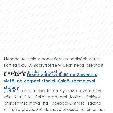
Nehoda se stala v podvečerních hodinách v ulici
Partizánská. Osmačtyřicetiletý Čech nedal přednost
procházejícím lidem a srazil je.
K TÉMATU:
Drsné záběry: Řidič na Slovensku
vletěl na čerpací stanici, úplně zdemoloval
stojany
„Lehké zranění utrpěl třicetiletý muž a dvě děti ve
věku 4 a 10 let. Policisté odebrali šoférovi řidičský
průkaz,“ informovali na Facebooku strážci zákona
s tím, že provedená dechová zkouška na přítomnost