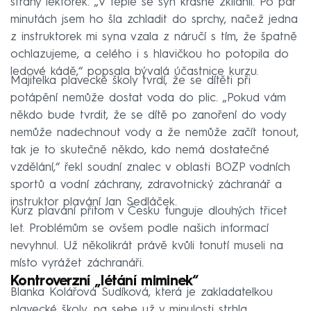
strany lektorek. „V teple se syn krásně zklidnil. Po pár
minutách jsem ho šla zchladit do sprchy, načež jedna
z instruktorek mi syna vzala z náručí s tím, že špatně
ochlazujeme, a celého i s hlavičkou ho potopila do
ledové kádě,“ popsala bývalá účastnice kurzu.
Majitelka plavecké školy tvrdí, že se dítěti při
potápění nemůže dostat voda do plic. „Pokud vám
někdo bude tvrdit, že se dítě po zanoření do vody
nemůže nadechnout vody a že nemůže začít tonout,
tak je to skutečně někdo, kdo nemá dostatečné
vzdělání,“ řekl soudní znalec v oblasti BOZP vodních
sportů a vodní záchrany, zdravotnický záchranář a
instruktor plavání Jan Sedláček.
Kurz plavání přitom v Česku funguje dlouhých třicet
let. Problémům se ovšem podle našich informací
nevyhnul. Už několikrát právě kvůli tonutí museli na
místo vyrážet záchranáři.
Kontroverzní
„létání miminek“
Blanka Kolářová Sudíková, která je zakladatelkou
plavecké školy, na sebe už v minulosti strhla