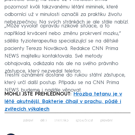
pozornost kvůli takzvanému létání miminek, které
odborníci už v minulosti označili za praktiku životu
nebezpečnou. Na svých stránkách je ale stále nabízí.
„Může vyvolat opravdu rizikové situace, a to
například krvácení nebo změnu prokrvení mozku,“
sdělila fyzioterapeutka specializující se na dětské
pacienty Tereza Nováková. Redakce CNN Prima
NEWS majitelku kontaktovala. Své metody
obhajovala, odkázala nás ale na svého právního
zástupce, který nezvedal telefon.
Trestní oznámení dostane do rukou státní zástupce,
který určí další postup. Případu se na CNN Prima
NEWS budeme i nadále věnovat.
MOHLI JSTE PŘEHLÉDNOUT:
Hrozba tetanu je v
létě akutnější. Bakterie číhají v prachu, půdě i
zvířecích výkalech
Failed to fetch
zdraví
děti
miminko
společnost
plavání