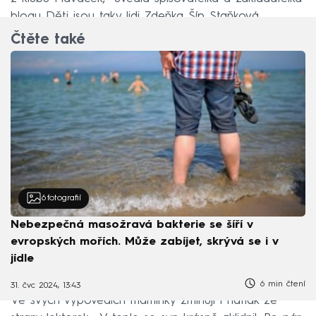
blogu Děti jsou taky lidi Zdeňka Šíp Staňková.
Čtěte také
6
fotografií
Nebezpečná masožravá bakterie se šíří v
evropských mořích. Může zabíjet, skrývá se i v
jídle
6 min čtení
31. čvc 2024, 13:43
Ve svých výpovědích maminky zmiňují i nátlak ze