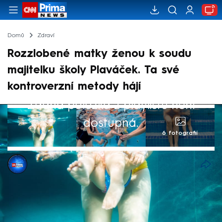
Domů
Zdraví
Rozzlobené matky ženou k soudu
majitelku školy Plaváček. Ta své
kontroverzní metody hájí
Žádná položka z playlistu není
dostupná.
6 fotografií
CNN Prima NEWS
31. čvc 2024, 22:02
Kontroverzní metody na kurzech plavání
jsou důvodem, proč se několik stovek matek