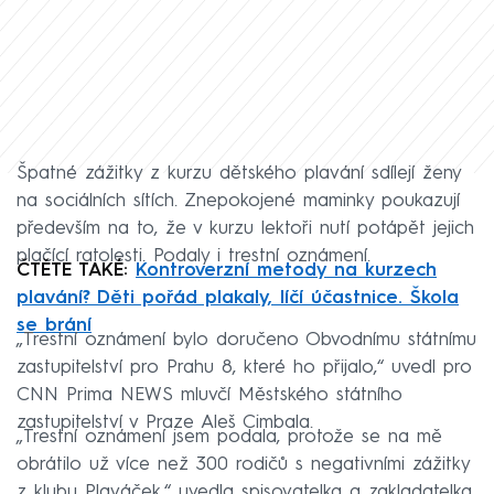
Špatné zážitky z kurzu dětského plavání sdílejí ženy
na sociálních sítích. Znepokojené maminky poukazují
především na to, že v kurzu lektoři nutí potápět jejich
plačící ratolesti. Podaly i trestní oznámení.
ČTĚTE TAKÉ:
Kontroverzní metody na kurzech
plavání? Děti pořád plakaly, líčí účastnice. Škola
se brání
„Trestní oznámení bylo doručeno Obvodnímu státnímu
zastupitelství pro Prahu 8, které ho přijalo,“ uvedl pro
CNN Prima NEWS mluvčí Městského státního
zastupitelství v Praze Aleš Cimbala.
„Trestní oznámení jsem podala, protože se na mě
obrátilo už více než 300 rodičů s negativními zážitky
z klubu Plaváček,“ uvedla spisovatelka a zakladatelka