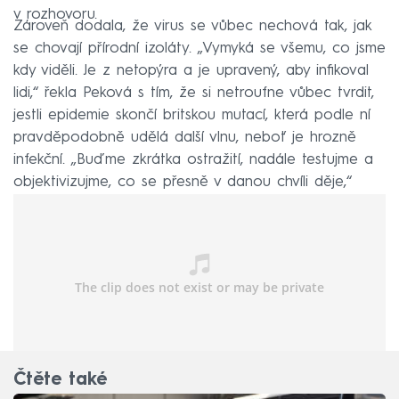
v rozhovoru.
Zároveň dodala, že virus se vůbec nechová tak, jak
se chovají přírodní izoláty. „Vymyká se všemu, co jsme
kdy viděli. Je z netopýra a je upravený, aby infikoval
lidi,“ řekla Peková s tím, že si netroufne vůbec tvrdit,
jestli epidemie skončí britskou mutací, která podle ní
pravděpodobně udělá další vlnu, neboť je hrozně
infekční. „Buďme zkrátka ostražití, nadále testujme a
objektivizujme, co se přesně v danou chvíli děje,“
zdůraznila mikrobioložka.
Čtěte také