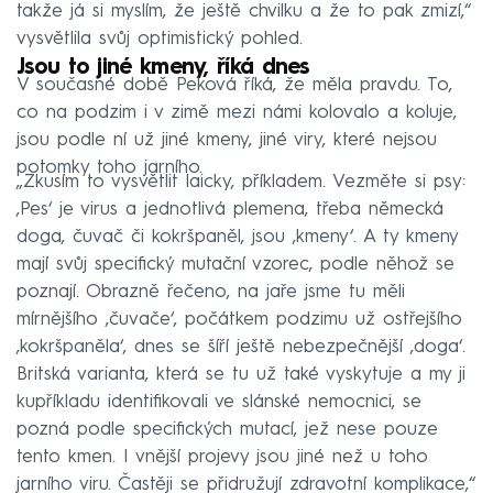
takže já si myslím, že ještě chvilku a že to pak zmizí,“
vysvětlila svůj optimistický pohled.
Jsou to jiné kmeny, říká dnes
V současné době Peková říká, že měla pravdu. To,
co na podzim i v zimě mezi námi kolovalo a koluje,
jsou podle ní už jiné kmeny, jiné viry, které nejsou
potomky toho jarního.
„Zkusím to vysvětlit laicky, příkladem. Vezměte si psy:
‚Pes‘ je virus a jednotlivá plemena, třeba německá
doga, čuvač či kokršpaněl, jsou ‚kmeny‘. A ty kmeny
mají svůj specifický mutační vzorec, podle něhož se
poznají. Obrazně řečeno, na jaře jsme tu měli
mírnějšího ‚čuvače‘, počátkem podzimu už ostřejšího
‚kokršpaněla‘, dnes se šíří ještě nebezpečnější ‚doga‘.
Britská varianta, která se tu už také vyskytuje a my ji
kupříkladu identifikovali ve slánské nemocnici, se
pozná podle specifických mutací, jež nese pouze
tento kmen. I vnější projevy jsou jiné než u toho
jarního viru. Častěji se přidružují zdravotní komplikace,“