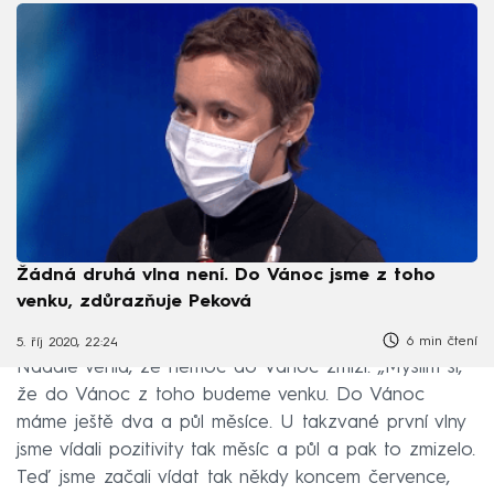
Žádná druhá vlna není. Do Vánoc jsme z toho
venku, zdůrazňuje Peková
6 min čtení
5. říj 2020, 22:24
Nadále věřila, že nemoc do Vánoc zmizí. „Myslím si,
že do Vánoc z toho budeme venku. Do Vánoc
máme ještě dva a půl měsíce. U takzvané první vlny
jsme vídali pozitivity tak měsíc a půl a pak to zmizelo.
Teď jsme začali vídat tak někdy koncem července,