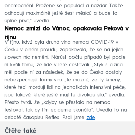
onemocnění. Prožene se populací a nazdar. Takže
odhaduji maximálně ještě šest měsíců a bude to
úplně pryč,“ uvedla.
Nemoc zmizí do Vánoc, opakovala Peková v
říjnu
V říjnu, když byla druhá vlna nemoci COVID-19 v
Česku v plném proudu, zopakovala, že se na jejích
slovech nic nemění. Nárůst počtu případů byl podle
ní kvůli tomu, že lidé v létě cestovali. „Styk s cizinci
měl podle ní za následek, že se do Česka dostaly
nebezpečnější formy viru. „Je možné, že ty kmeny,
které teď mordují lidi na jednotkách intenzivní péče,
jsou takové, které ještě mají tu divokou sílu,“ uvedla.
Přesto tvrdí, že „kdyby se přestalo na nemoc
testovat, tak by tím epidemie skončila“. Uvedla to na
debatě časopisu Reflex. Psali jsme
zde
.
Čtěte také