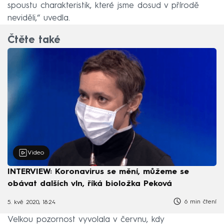
spoustu charakteristik, které jsme dosud v přírodě
neviděli,“ uvedla.
Čtěte také
Video
INTERVIEW: Koronavirus se mění, můžeme se
obávat dalších vln, říká bioložka Peková
6 min čtení
5. kvě 2020, 18:24
Velkou pozornost vyvolala v červnu, kdy