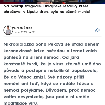
Na pokraji tragédie: Ukrajinské letadlo, které
P
ohrožoval v Lipsku dron, bylo naložené municí
e
Vojtěch Šeliga
5. úno 2021, 14:22
Mikrobioložka Soňa Peková se stala během
koronavirové krize hvězdou alternativních
pohledů na šíření nemoci. Od jara
konstantě tvrdí, že je virus zřejmě umělého
původu a postupně několikrát zopakovala,
že do Vánoc zmizí. Své názory příliš
nemění ani teď, když se nadále těžce s
nemocí potýkáme. Důvodem, proč nemoc
zatím nevymizela, jsou podle ní umělé
modifikace viru.