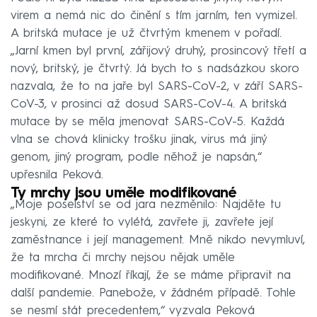
virem a nemá nic do činění s tím jarním, ten vymizel.
A britská mutace je už čtvrtým kmenem v pořadí.
„Jarní kmen byl první, zářijový druhý, prosincový třetí a
nový, britský, je čtvrtý. Já bych to s nadsázkou skoro
nazvala, že to na jaře byl SARS-CoV-2, v září SARS-
CoV-3, v prosinci až dosud SARS-CoV-4. A britská
mutace by se měla jmenovat SARS-CoV-5. Každá
vlna se chová klinicky trošku jinak, virus má jiný
genom, jiný program, podle něhož je napsán,“
upřesnila Peková.
Ty mrchy jsou uměle modifikované
„Moje poselství se od jara nezměnilo: Najděte tu
jeskyni, ze které to vylétá, zavřete ji, zavřete její
zaměstnance i její management. Mně nikdo nevymluví,
že ta mrcha či mrchy nejsou nějak uměle
modifikované. Mnozí říkají, že se máme připravit na
další pandemie. Panebože, v žádném případě. Tohle
se nesmí stát precedentem,“ vyzvala Peková