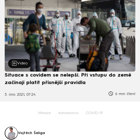
Video
Situace s covidem se nelepší. Při vstupu do země
začínají platit přísnější pravidla
6 min čtení
5. úno 2021, 07:24
Vánoce
koronavirus
COVID-19
Vojtěch Šeliga