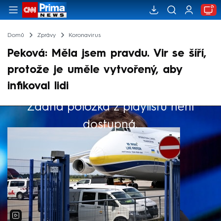
Domů
Zprávy
Koronavirus
Peková: Měla jsem pravdu. Vir se šíří,
protože je uměle vytvořený, aby
infikoval lidi
Žádná položka z playlistu není
Výběr redakce
dostupná.