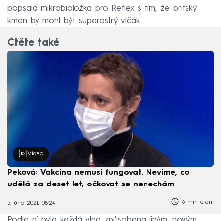
popsala mikrobioložka pro Reflex s tím, že britský
kmen by mohl být superostrý vlčák.
Čtěte také
Video
Peková: Vakcína nemusí fungovat. Nevíme, co
udělá za deset let, očkovat se nenechám
6 min čtení
5. úno 2021, 08:24
Podle ní byla každá vlna způsobena jiným, novým