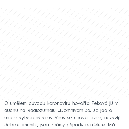
O umělém původu koronaviru hovořila Peková již v
dubnu na Radiožurnálu. „Domnívám se, že jde o
uměle vytvořený virus. Virus se chová divně, nevyvíjí
dobrou imunitu, jsou známy případy reinfekce. Má