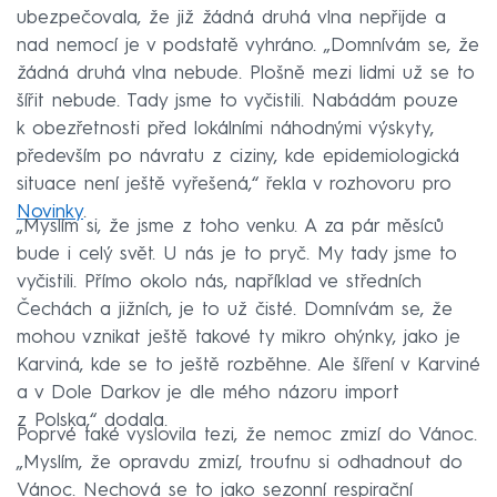
ubezpečovala, že již žádná druhá vlna nepřijde a
nad nemocí je v podstatě vyhráno. „Domnívám se, že
žádná druhá vlna nebude. Plošně mezi lidmi už se to
šířit nebude. Tady jsme to vyčistili. Nabádám pouze
k obezřetnosti před lokálními náhodnými výskyty,
především po návratu z ciziny, kde epidemiologická
situace není ještě vyřešená,“ řekla v rozhovoru pro
Novinky
.
„Myslím si, že jsme z toho venku. A za pár měsíců
bude i celý svět. U nás je to pryč. My tady jsme to
vyčistili. Přímo okolo nás, například ve středních
Čechách a jižních, je to už čisté. Domnívám se, že
mohou vznikat ještě takové ty mikro ohýnky, jako je
Karviná, kde se to ještě rozběhne. Ale šíření v Karviné
a v Dole Darkov je dle mého názoru import
z Polska,“ dodala.
Poprvé také vyslovila tezi, že nemoc zmizí do Vánoc.
„Myslím, že opravdu zmizí, troufnu si odhadnout do
Vánoc. Nechová se to jako sezonní respirační