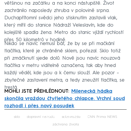
většinou na začátku a na konci nástupiště. Život
zachránilo naposledy zhruba v polovině srpna.
Duchapřítomní svědci jeho stisknutím zastavili vlak,
který mířil do stanice Nádraží Veleslavín, kde do
kolejiště spadla žena. Metro do stanic vjíždí rychlostí
přes 50 kilometrů v hodině.
Nikdo se navíc nemusí bát, že by se při mačkání
tlačítka, které je chráněné sklem, pořezal. Sklo totiž
při zmáčknutí sjede dolů. Nově jsou navíc nouzová
tlačítka v metru viditelně označena, tak aby hned
každý věděl, kde jsou a k čemu slouží. Ale pozor –
zbytečné zastavení metra, a tedy zneužití tlačítka, se
trestá.
MOHLI JSTE PŘEHLÉDNOUT:
Milenecká hádka
skončila vraždou čtyřletého chlapce. Vrchní soud
rozhodl i přes nový posudek
Failed to fetch
sklo
dopravní nehoda
sebevražda
CNN Prima NEWS
záchrana života