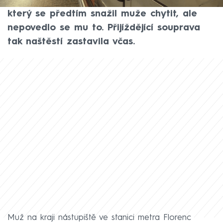
kolejiště metra. To rychle zmáčkl svědek,
který se předtím snažil muže chytit, ale
nepovedlo se mu to. Přijíždějící souprava
tak naštěstí zastavila včas.
Muž na kraji nástupiště ve stanici metra Florenc