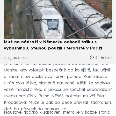
Muž na nádraží v Německu odhodil tašku s
výbušninou. Stejnou použili i teroristé v Paříži
6 min čtení
31. říj 2024, 12:11
„V okamžiku, kdy dostali povolení od dozorčího této
stanice, aby vstoupili bezpečně do kolejiště, tak učinili
a začali muži poskytovat první pomoc. Komunikace
s ním byla těžká, nicméně následně sdělil, že spolykal
velké množství léků a pokusil se spáchat sebevraždu,“
uvedla pro CNN Prima NEWS policejní mluvčí Eva
Kropáčová. Muže si pak do péče převzali záchranáři,
kteří ho převezli do nemocnice.
Nouzové tlačítko k zastavení metra je v každé stanici