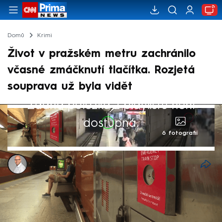
Domů
Krimi
Život v pražském metru zachránilo
včasné zmáčknutí tlačítka. Rozjetá
souprava už byla vidět
Žádná položka z playlistu není
dostupná.
6 fotografií
Jaroslav Kasnar
31. říj 2024, 21:59
Díky nouzovému tlačítku se podařilo
zachránit dalšího muže, který spadl do