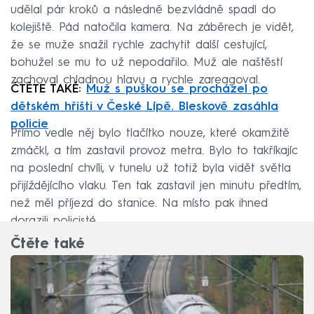
udělal pár kroků a následně bezvládně spadl do
kolejiště. Pád natočila kamera. Na záběrech je vidět,
že se muže snažil rychle zachytit další cestující,
bohužel se mu to už nepodařilo. Muž ale naštěstí
zachoval chladnou hlavu a rychle zareagoval.
ČTĚTE TAKÉ:
Muž s puškou se procházel po
dětském hřišti v České Lípě. Bleskově zasáhla
policie
Přímo vedle něj bylo tlačítko nouze, které okamžitě
zmáčkl, a tím zastavil provoz metra. Bylo to takříkajíc
na poslední chvíli, v tunelu už totiž byla vidět světla
přijíždějícího vlaku. Ten tak zastavil jen minutu předtím,
než měl příjezd do stanice. Na místo pak ihned
dorazili policisté.
Čtěte také