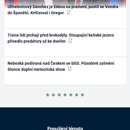
Ultralevicový Sánchez je žábou na prameni, pustil se Vondra
do Španělů. Kritizoval i Gregor
Tisíce lidí prchají před krokodýly. Stoupající keňské jezero
přivedlo predátory až ke dveřím
Nebeská podívaná nad Českem se blíží. Působivé zatmění
Slunce doplní meteorická show
Populární témata