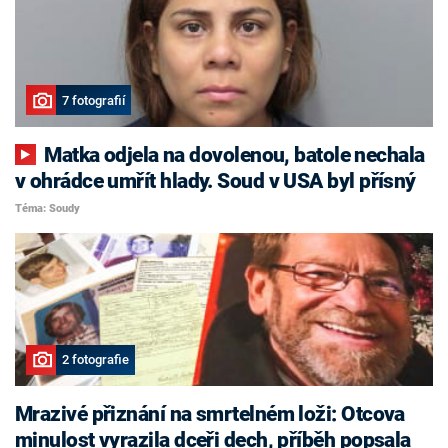
7 fotografií
Matka odjela na dovolenou, batole nechala
v ohrádce umřít hlady. Soud v USA byl přísný
Téma: Soudy
2 fotografie
Mrazivé přiznání na smrtelném loži: Otcova
minulost vyrazila dceři dech, příběh popsala