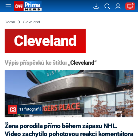
Domů
Cleveland
Cleveland
Výpis příspěvků ke štítku
„Cleveland“
11 fotografií
Žena porodila přímo během zápasu NHL.
Video zachytilo pohotovou reakci komentátora