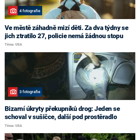
4 fotografie
Ve městě záhadně mizí děti. Za dva týdny se
jich ztratilo 27, policie nemá žádnou stopu
Téma: USA
3 fotografie
Bizarní úkryty překupníků drog: Jeden se
schoval v sušičce, další pod prostěradlo
Téma: USA