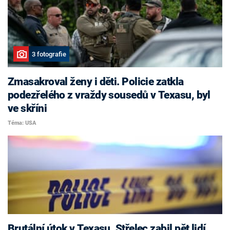
3 fotografie
Zmasakroval ženy i děti. Policie zatkla
podezřelého z vraždy sousedů v Texasu, byl
ve skříni
Téma: USA
Brutální útok v Texasu. Střelec zabil pět lidí,