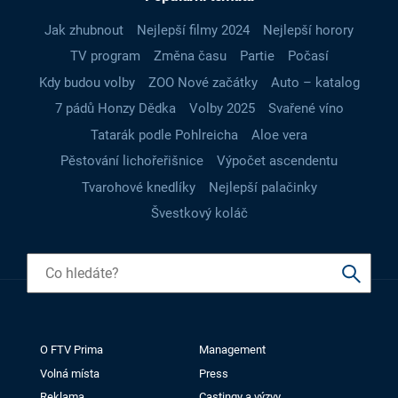
Jak zhubnout
Nejlepší filmy 2024
Nejlepší horory
TV program
Změna času
Partie
Počasí
Kdy budou volby
ZOO Nové začátky
Auto – katalog
7 pádů Honzy Dědka
Volby 2025
Svařené víno
Tatarák podle Pohlreicha
Aloe vera
Pěstování lichořeřišnice
Výpočet ascendentu
Tvarohové knedlíky
Nejlepší palačinky
Švestkový koláč
O FTV Prima
Management
Volná místa
Press
Reklama
Castingy a výzvy