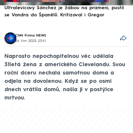
Ultralevicový Sánchez je žábou na prameni, pustil
P
se Vondra do Španělů. Kritizoval i Gregor
F
CNN Prima NEWS
26. čvn 2023, 23:41
Naprosto nepochopitelnou věc udělala
31letá žena z amerického Clevelandu. Svou
roční dceru nechala samotnou doma a
odjela na dovolenou. Když se po osmi
dnech vrátila domů, našla ji v postýlce
mrtvou.