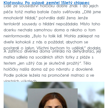
Klatovsku. Po oslavě zemřel 15letý chlapec
Lidé ze sousedství holčičku dobře znali. I do jejich
péče totiž matka batole často svěřovala. „Dítě jsme
mnohokrát hlídali,“ potvrdila další žena. Jenže
tentokrát sousedy o hlídání nepožádala. Místo toho
dcerku nechala samotnou doma a nikoho o tom
neinformovala. „Bylo tu tolik lidí. Mohla zaklepat na
dveře kohokoli z nás a požádat, abychom se
postarali o Jailyn. Všichni bychom to udělali,“ dodala.
A zatímco dívenka doma umírala na dehydrataci, její
matka sdílela na sociálních sítích fotky z pláže s
textem „jen užitý čas je skutečně prožitý“. Tělo
holčičky našla doma až po návratu z dovolené.
Podle policie ležela na promočené matraci a ve
vlastních výkalech.