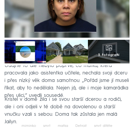
5 fotografií
Údajně to ale nebylo poprvé, co matka, která
pracovala jako asistentka učitele, nechala svoji dceru
i přes nízký věk doma samotnou. „Pořád jsme jí museli
říkat, aby to nedělala. Nejen já, ale i moje kamarádka
přes ulici,“ uvedli sousedé.
Kristel v domě žila i se svou starší dcerou a rodiči,
ale i oni odjeli v té době na dovolenou a starší
vnučku vzali s sebou. Doma tak zůstala jen malá
Jailyn.
miminko
smrt
matka
Detroit
smrt dítěte