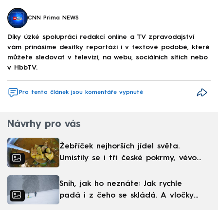
CNN Prima NEWS
Díky úzké spolupráci redakcí online a TV zpravodajství
vám přinášíme desítky reportáží i v textové podobě, které
můžete sledovat v televizi, na webu, sociálních sítích nebo
v HbbTV.
Pro tento článek jsou komentáře vypnuté
Návrhy pro vás
Žebříček nejhorších jídel světa.
Umístily se i tři české pokrmy, vévodí
skandinávská kuchyně
Sníh, jak ho neznáte: Jak rychle
padá i z čeho se skládá. A vločky
nejsou bílé