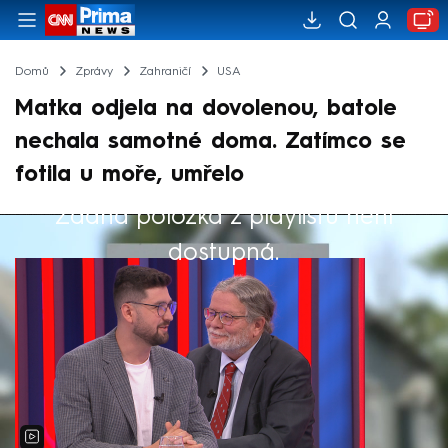
Domů
Zprávy
Zahraničí
USA
Matka odjela na dovolenou, batole
nechala samotné doma. Zatímco se
fotila u moře, umřelo
Žádná položka z playlistu není
Výběr redakce
dostupná.