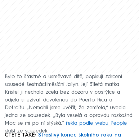
Bylo to šťastné a usměvavé dítě, popisují zdrcení
sousedé šestnáctiměsíční Jailyn. Její 31letá matka
Kristel ji nechala zcela bez dozoru v postýlce a
odjela si užívat dovolenou do Puerto Rica a
Detroitu. „Nemohli jsme uvěřit, že zemřela,“ uvedla
jedna ze sousedek. „Byla veselá a opravdu rozkošná.
Moc se mi po ní stýská,“
řekla podle webu People
další ze sousedek.
ČTĚTE TAKÉ:
Strašlivý konec školního roku na