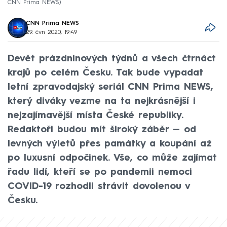
CNN Prima NEWS
CNN Prima NEWS
29. čvn 2020, 19:49
Devět prázdninových týdnů a všech čtrnáct
krajů po celém Česku. Tak bude vypadat
letní zpravodajský seriál CNN Prima NEWS,
který diváky vezme na ta nejkrásnější i
nejzajímavější místa České republiky.
Redaktoři budou mít široký záběr — od
levných výletů přes památky a koupání až
po luxusní odpočinek. Vše, co může zajímat
řadu lidí, kteří se po pandemii nemoci
COVID-19 rozhodli strávit dovolenou v
Česku.