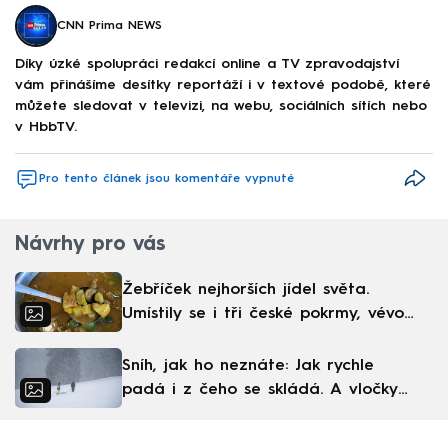
CNN Prima NEWS
Díky úzké spolupráci redakcí online a TV zpravodajství
vám přinášíme desítky reportáží i v textové podobě, které
můžete sledovat v televizi, na webu, sociálních sítích nebo
v HbbTV.
Pro tento článek jsou komentáře vypnuté
Návrhy pro vás
Žebříček nejhorších jídel světa.
Umístily se i tři české pokrmy, vévodí
skandinávská kuchyně
Sníh, jak ho neznáte: Jak rychle
padá i z čeho se skládá. A vločky
nejsou bílé