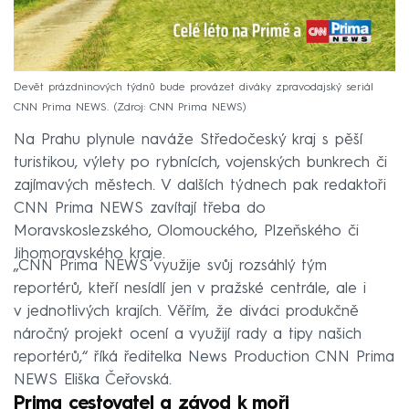
Devět prázdninových týdnů bude provázet diváky zpravodajský seriál
CNN Prima NEWS.
Zdroj: CNN Prima NEWS
Na Prahu plynule naváže Středočeský kraj s pěší
turistikou, výlety po rybnících, vojenských bunkrech či
zajímavých městech. V dalších týdnech pak redaktoři
CNN Prima NEWS zavítají třeba do
Moravskoslezského, Olomouckého, Plzeňského či
Jihomoravského kraje.
„CNN Prima NEWS využije svůj rozsáhlý tým
reportérů, kteří nesídlí jen v pražské centrále, ale i
v jednotlivých krajích. Věřím, že diváci produkčně
náročný projekt ocení a využijí rady a tipy našich
reportérů,“ říká ředitelka News Production CNN Prima
NEWS Eliška Čeřovská.
Prima cestovatel a závod k moři