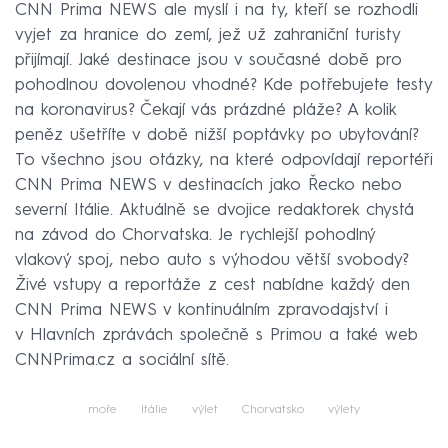
CNN Prima NEWS ale myslí i na ty, kteří se rozhodli
vyjet za hranice do zemí, jež už zahraniční turisty
přijímají. Jaké destinace jsou v současné době pro
pohodlnou dovolenou vhodné? Kde potřebujete testy
na koronavirus? Čekají vás prázdné pláže? A kolik
peněz ušetříte v době nižší poptávky po ubytování?
To všechno jsou otázky, na které odpovídají reportéři
CNN Prima NEWS v destinacích jako Řecko nebo
severní Itálie. Aktuálně se dvojice redaktorek chystá
na závod do Chorvatska. Je rychlejší pohodlný
vlakový spoj, nebo auto s výhodou větší svobody?
Živé vstupy a reportáže z cest nabídne každý den
CNN Prima NEWS v kontinuálním zpravodajství i
v Hlavních zprávách společně s Primou a také web
CNNPrima.cz a sociální sítě.
moře
Itálie
výlet
Chorvatsko
výlety