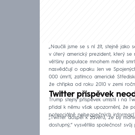
„Naučili jsme se s ní žít, stejně jako
v úterý americký prezident, který s
většiny populace mnohem méně smrtí
nasvědčují o opaku. Jen ve Spojenýc
000 úmrtí, zatímco americké Středis
že chřipka od roku 2010 v zemi ročně
Twitter příspěvek neod
Trump stejný příspěvek umístil i na Tw
přidal k němu však upozornění, že por
potenciálně nebezpečných informací 
„Twitter dospěl k závěru, že by moh
dostupný,“ vysvětlila společnost svůj 