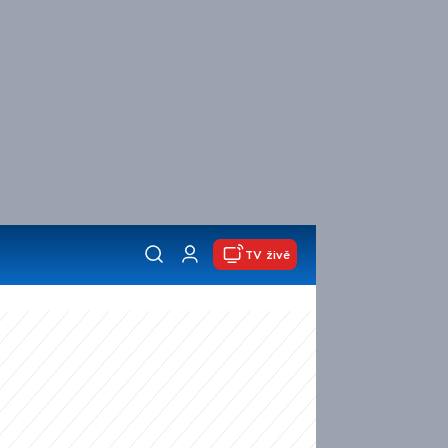
TV živě