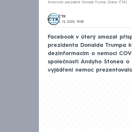
Americký prezident Donald Trump
Zdroj: ČTK
ČTK
6. říj 2020, 19:08
Facebook v úterý smazal přísp
prezidenta Donalda Trumpa kv
dezinformacím o nemoci COVI
společnosti Andyho Stonea o
vyjádření nemoc prezentovalo