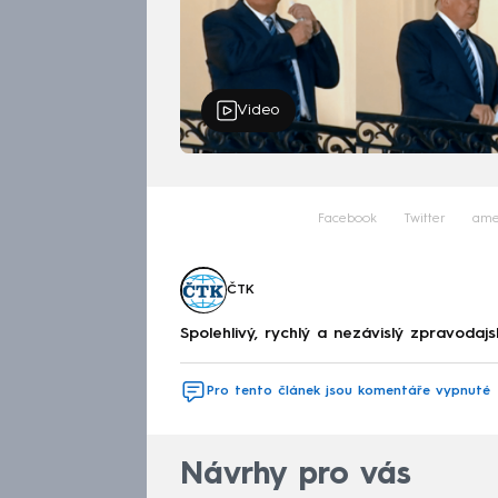
Video
Facebook
Twitter
ame
ČTK
Spolehlivý, rychlý a nezávislý zpravodajs
Pro tento článek jsou komentáře vypnuté
Návrhy pro vás