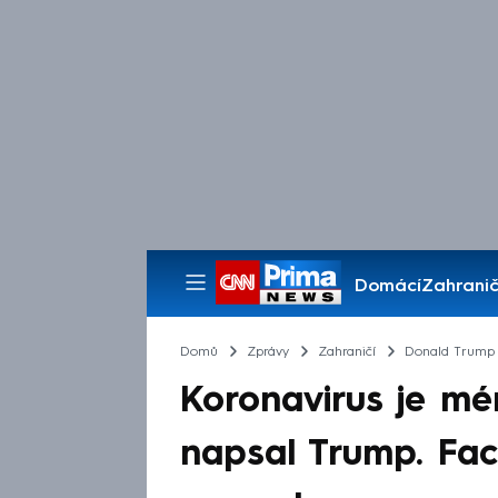
Domácí
Zahranič
Pořady
Domů
Zprávy
Zahraničí
Donald Trump
Koronavirus je mé
napsal Trump. Fa