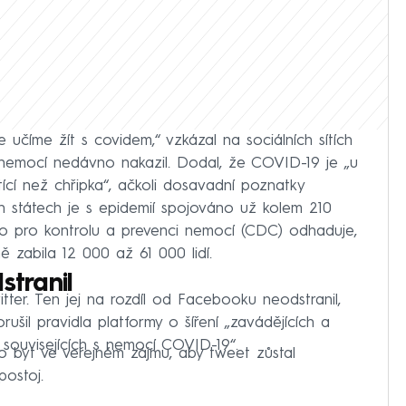
 se učíme žít s covidem,“ vzkázal na sociálních sítích
e nemocí nedávno nakazil. Dodal, že COVID-19 je „u
cí než chřipka“, ačkoli dosavadní poznatky
h státech je s epidemií spojováno už kolem 210
ko pro kontrolu a prevenci nemocí (CDC) odhaduje,
 zabila 12 000 až 61 000 lidí.
stranil
itter. Ten jej na rozdíl od Facebooku neodstranil,
ušil pravidla platformy o šíření „zavádějících a
souvisejících s nemocí COVID-19“.
lo být ve veřejném zájmu, aby tweet zůstal
postoj.