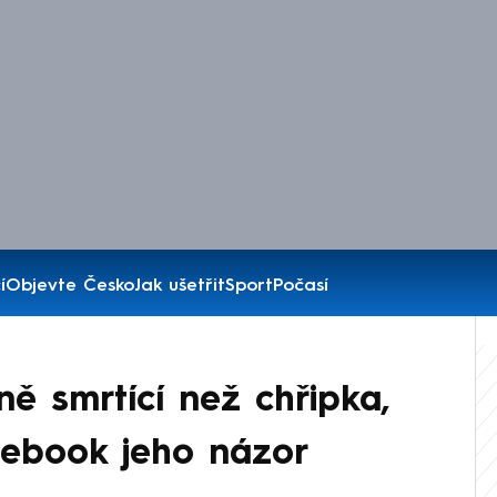
í
Objevte Česko
Jak ušetřit
Sport
Počasí
ně smrtící než chřipka,
cebook jeho názor