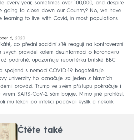
e every year, sometimes over 100,000, and despite
 we going to close down our Country? No, we have
are learning to live with Covid, in most populations
ober 6, 2020
áté, co přední sociální sítě reagují na kontroverzní
 svých pravidel kolem dezinformací o koronaviru
už podruhé, upozorňuje reportérka britské BBC
a spojená s nemocí COVID-19 bagatelizuje.
ovy univerzity ho označuje za jeden z hlavních
demii provází. Trump ve svém přístupu pokračuje i
virem SARS-CoV-2 sám bojuje. Mimo jiné prohlásil,
li mu lékaři po infekci podávali kyslík a několik
Čtěte také