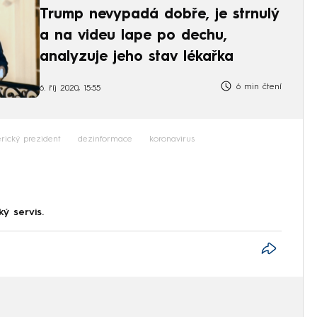
Trump nevypadá dobře, je strnulý
a na videu lape po dechu,
analyzuje jeho stav lékařka
6 min čtení
6. říj 2020, 15:55
rický prezident
dezinformace
koronavirus
ký servis.