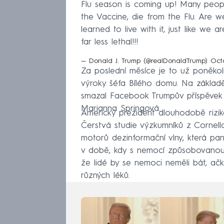
Flu season is coming up! Many peopl
the Vaccine, die from the Flu. Are
learned to live with it, just like we 
far less lethal!!!
— Donald J. Trump (@realDonaldTrump)
Oct
Za poslední měsíce je to už poněkolik
výroky šéfa Bílého domu. Na základě
smazal Facebook Trumpův příspěvek 
Marianna Springová.
Americký prezident dlouhodobě rizik
Čerstvá studie výzkumníků z Cornell
motorů dezinformační vlny, která pan
v době, kdy s nemocí způsobovanou 
že lidé by se nemoci neměli bát, ačko
různých léků.