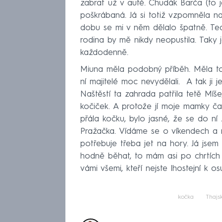
zabrat už v autě. Chudák Barča (to 
poškrábaná. Já si totiž vzpomněla n
dobu se mi v něm dělalo špatně. Teď
rodina by mě nikdy neopustila. Taky 
každodenně.
Miuna měla podobný příběh. Měla tot
ní majitelé moc nevydělali. A tak ji j
Naštěstí ta zahrada patřila tetě Míš
kočiček. A protože jí moje mamky čas
přála kočku, bylo jasné, že se do ní
Pražačka. Vídáme se o víkendech a n
potřebuje třeba jet na hory. Já jsem
hodně běhat, to mám asi po chrtích 
vámi všemi, kteří nejste lhostejní k os
kočka
Thajs