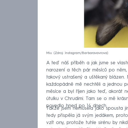
Miu
Zdroj: Instagram/Barbaravavrova
A teď náš příběh a jak jsme se vlas
narození a těch pár měsíců po něm, 
takový ustrašený a uštěkaný blázen.
každopádně mě nechtěli a jednou po c
měsíce a byl říjen jako teď, akorát 
útulku v Chrudimi. Tam se o mě krásn
povedlo hned po 14 dnech.
Takže jsem nemusela jako spousta 
tedy přispěla já svým jedákem, proto
vzít ony, protože tuhle sirénu by nik