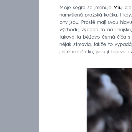
Moje ségra se jmenuje
Miu
, al
namyšlená pražská kočka. I když
ony jsou. Prostě mají svou hlav
východu, vypadá to na Thajsko, 
taková ta béžovo černá číča 
nějak ztmavla, takže to vypadá
ještě mláďátko, jsou jí teprve 