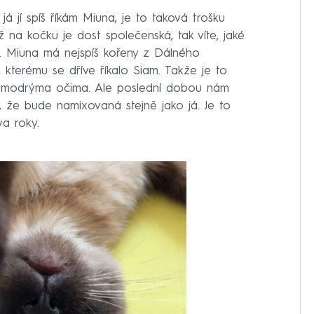
e já jí spíš říkám Miuna, je to taková trošku
 na kočku je dost společenská, tak víte, jaké
u. Miuna má nejspíš kořeny z Dálného
kterému se dříve říkalo Siam. Takže je to
s modrýma očima. Ale poslední dobou nám
, že bude namixovaná stejně jako já. Je to
dva roky.