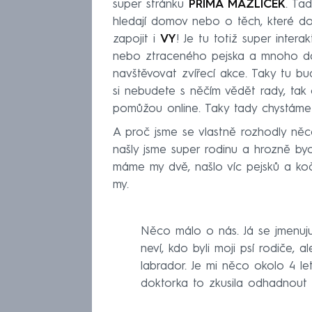
super stránku
PRIMA MAZLÍČEK
. Ta
hledají domov nebo o těch, které d
zapojit i
VY
! Je tu totiž super inter
nebo ztraceného pejska a mnoho dal
navštěvovat zvířecí akce. Taky tu bu
si nebudete s něčím vědět rady, tak 
pomůžou online. Taky tady chystáme
A proč jsme se vlastně rozhodly něc
našly jsme super rodinu a hrozně by
máme my dvě, našlo víc pejsků a koči
my.
Něco málo o nás. Já se jmenu
neví, kdo byli moji psí rodiče, 
labrador. Je mi něco okolo 4 let
doktorka to zkusila odhadnou