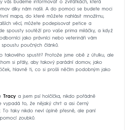
dy vás budeme informovat o zvířátkách, která
omov díky nám našli. A do pomoci se budete moci
aktivní mapa, do které můžete nahlásit množírnu,
ších věcí, můžete podepisovat petice a
de spousty soutěží pro vaše prima miláčky, a když
odborníci jako právníci nebo veterináři vám
 spoustu poučných článků.
o takového spustit? Protože jsme obě z útulku, ale
chom si přály, aby takový parádní domov, jako
ček, hlavně ti, co si prošli něčím podobným jako
ju
Tracy
a jsem psí holčíčka, nikdo pořádně
ale vypadá to, že nějaký chrt a asi černý
. To taky nikdo neví úplně přesně, ale paní
t pomocí zoubků.