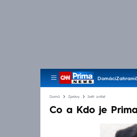
Domácí
Zahranič
Pořady
Domů
Zprávy
Svět zvířat
Co a Kdo je Prima