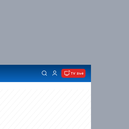
TV živě