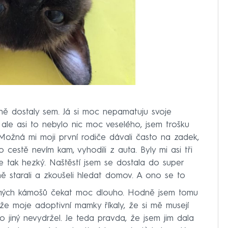
tně dostaly sem. Já si moc nepamatuju svoje
ale asi to nebylo nic moc veselého, jsem trošku
 Možná mi moji první rodiče dávali často na zadek,
estě nevím kam, vyhodili z auta. Byly mi asi tři
ne tak hezký. Naštěstí jsem se dostala do super
ě starali a zkoušeli hledat domov. A ono se to
jiných kámošů čekat moc dlouho. Hodně jsem tomu
že moje adoptivní mamky říkaly, že si mě musejí
do jiný nevydržel. Je teda pravda, že jsem jim dala