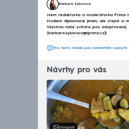
Barbara Sýkorová
Jsem redaktorka a moderátorka Prima maz
studiem diplomacie jinam, ale stejně si
Všechna naše zvířata jsou adoptovaná, v
(barbara.sykorova@iprima.cz))
Pro tento článek jsou komentáře vypnuté
Návrhy pro vás
5
fotografií