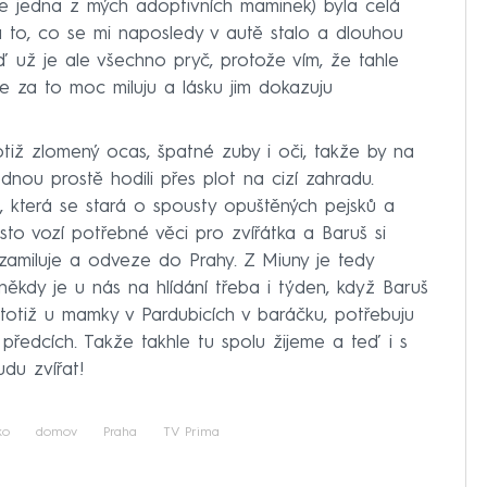
je jedna z mých adoptivních maminek) byla celá
a to, co se mi naposledy v autě stalo a dlouhou
 už je ale všechno pryč, protože vím, že tahle
je za to moc miluju a lásku jim dokazuju
iž zlomený ocas, špatné zuby i oči, takže by na
ednou prostě hodili přes plot na cizí zahradu.
e, která se stará o spousty opuštěných pejsků a
to vozí potřebné věci pro zvířátka a Baruš si
 zamiluje a odveze do Prahy. Z Miuny je tedy
ěkdy je u nás na hlídání třeba i týden, když Baruš
 totiž u mamky v Pardubicích v baráčku, potřebuju
předcích. Takže takhle tu spolu žijeme a teď i s
udu zvířat!
ko
domov
Praha
TV Prima