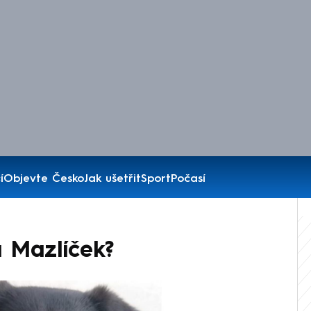
í
Objevte Česko
Jak ušetřit
Sport
Počasí
 Mazlíček?