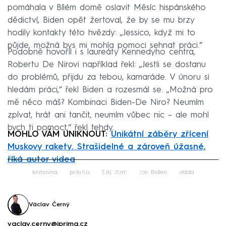
pomáhala v Bílém domě oslavit Měsíc hispánského
dědictví, Biden opět žertoval, že by se mu brzy
hodily kontakty této hvězdy: „Jessico, když mi to
půjde, možná bys mi mohla pomoci sehnat práci.“
Podobně hovořil i s laureáty Kennedyho centra,
Robertu De Nirovi například řekl: „Jestli se dostanu
do problémů, přijdu za tebou, kamaráde. V únoru si
hledám práci,“ řekl Biden a rozesmál se. „Možná pro
mě něco máš? Kombinaci Biden-De Niro? Neumím
zpívat, hrát ani tančit, neumím vůbec nic – ale mohl
bych ti pomoct,“ řekl tehdy.
MOHLO VÁM UNIKNOUT:
Unikátní záběry zřícení
Muskovy rakety. Strašidelné a zároveň úžasné,
říká autor videa
Failed to fetch
knihovna
politika
Bílý dům
Joe Biden
vláda
Václav Černý
vaclav.cerny@iprima.cz