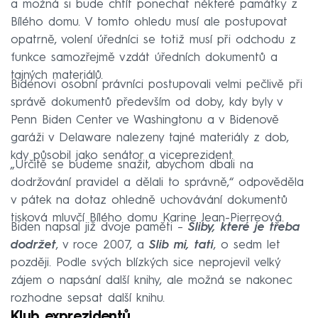
a možná si bude chtít ponechat některé památky z
Bílého domu. V tomto ohledu musí ale postupovat
opatrně, volení úředníci se totiž musí při odchodu z
funkce samozřejmě vzdát úředních dokumentů a
tajných materiálů.
Bidenovi osobní právníci postupovali velmi pečlivě při
správě dokumentů především od doby, kdy byly v
Penn Biden Center ve Washingtonu a v Bidenově
garáži v Delaware nalezeny tajné materiály z dob,
kdy působil jako senátor a viceprezident.
„Určitě se budeme snažit, abychom dbali na
dodržování pravidel a dělali to správně,“ odpověděla
v pátek na dotaz ohledně uchovávání dokumentů
tisková mluvčí Bílého domu Karine Jean-Pierreová.
Biden napsal již dvoje paměti –
Sliby, které je třeba
dodržet
, v roce 2007, a
Slib mi, tati
, o sedm let
později. Podle svých blízkých sice neprojevil velký
zájem o napsání další knihy, ale možná se nakonec
rozhodne sepsat další knihu.
Klub exprezidentů