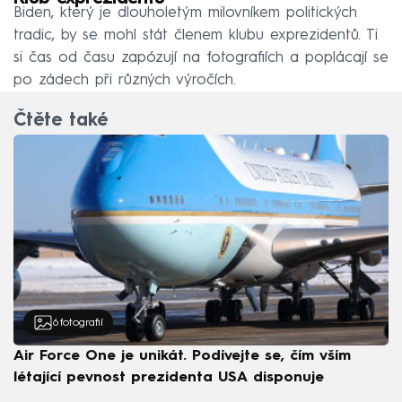
Biden, který je dlouholetým milovníkem politických
tradic, by se mohl stát členem klubu exprezidentů. Ti
si čas od času zapózují na fotografiích a poplácají se
po zádech při různých výročích.
Čtěte také
6
fotografií
Air Force One je unikát. Podívejte se, čím vším
létající pevnost prezidenta USA disponuje