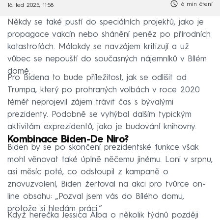
6 min čtení
16. led 2025, 11:58
Někdy se také pustí do speciálních projektů, jako je
propagace vakcín nebo shánění peněz po přírodních
katastrofách. Málokdy se navzájem kritizují a už
vůbec se nepouští do současných nájemníků v Bílém
domě.
Pro Bidena to bude příležitost, jak se odlišit od
Trumpa, který po prohraných volbách v roce 2020
téměř neprojevil zájem trávit čas s bývalými
prezidenty. Podobně se vyhýbal dalším typickým
aktivitám exprezidentů, jako je budování knihovny.
Kombinace Biden-De Niro?
Biden by se po skončení prezidentské funkce však
mohl věnovat také úplně něčemu jinému. Loni v srpnu,
asi měsíc poté, co odstoupil z kampaně o
znovuzvolení, Biden žertoval na akci pro tvůrce on-
line obsahu: „Pozval jsem vás do Bílého domu,
protože si hledám práci.“
Když herečka Jessica Alba o několik týdnů později