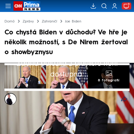
Domů
Zprávy
Zahraničí
Joe Biden
Co chystá Biden v důchodu? Ve hře je
několik možností, s De Nirem žertoval
o showbyznysu
Žádná položka z playlistu není
dostupná.
8 fotografií
Václav Černý
19. led 2025, 07:21
S blížící se inaugurací Donalda Trumpa se
stále častěji spekuluje, co bude dělat Joe