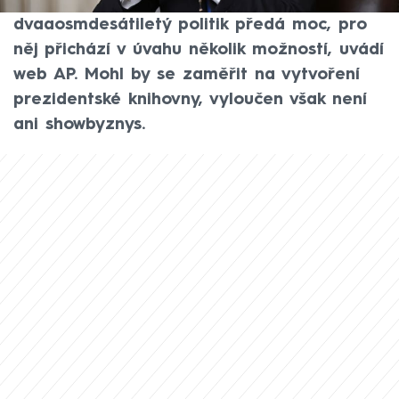
Biden po odchodu do důchodu. Poté, co
dvaaosmdesátiletý politik předá moc, pro
něj přichází v úvahu několik možností, uvádí
web AP. Mohl by se zaměřit na vytvoření
prezidentské knihovny, vyloučen však není
ani showbyznys.