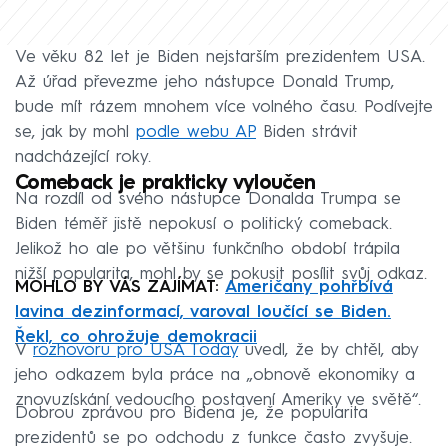
Ve věku 82 let je Biden nejstarším prezidentem USA.
Až úřad převezme jeho nástupce Donald Trump,
bude mít rázem mnohem více volného času. Podívejte
se, jak by mohl
podle webu AP
Biden strávit
nadcházející roky.
Comeback je prakticky vyloučen
Na rozdíl od svého nástupce Donalda Trumpa se
Biden téměř jistě nepokusí o politický comeback.
Jelikož ho ale po většinu funkčního období trápila
nižší popularita, mohl by se pokusit posílit svůj odkaz.
MOHLO BY VÁS ZAJÍMAT:
Američany pohřbívá
lavina dezinformací, varoval loučící se Biden.
Řekl, co ohrožuje demokracii
V
rozhovoru pro USA Today
uvedl, že by chtěl, aby
jeho odkazem byla práce na „obnově ekonomiky a
znovuzískání vedoucího postavení Ameriky ve světě“.
Dobrou zprávou pro Bidena je, že popularita
prezidentů se po odchodu z funkce často zvyšuje.