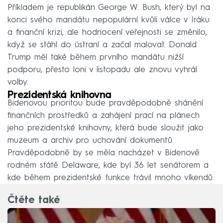
Příkladem je republikán George W. Bush, který byl na
konci svého mandátu nepopulární kvůli válce v Iráku
a finanční krizi, ale hodnocení veřejnosti se změnilo,
když se stáhl do ústraní a začal malovat. Donald
Trump měl také během prvního mandátu nižší
podporu, přesto loni v listopadu ale znovu vyhrál
volby.
Prezidentská knihovna
Bidenovou prioritou bude pravděpodobně shánění
finančních prostředků a zahájení prací na plánech
jeho prezidentské knihovny, která bude sloužit jako
muzeum a archiv pro uchování dokumentů.
Pravděpodobně by se měla nacházet v Bidenově
rodném státě Delaware, kde byl 36 let senátorem a
kde během prezidentské funkce trávil mnoho víkendů.
Čtěte také