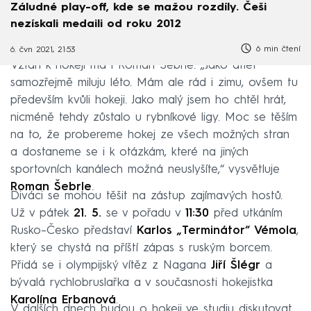
Záludné play-off, kde se mažou rozdíly. Češi
nezískali medaili od roku 2012
6 min čtení
6. čvn 2021, 21:53
Vztah k hokeji má i Roman Šebrle. „Jako atlet
samozřejmě miluju léto. Mám ale rád i zimu, ovšem tu
především kvůli hokeji. Jako malý jsem ho chtěl hrát,
nicméně tehdy zůstalo u rybníkové ligy. Moc se těším
na to, že probereme hokej ze všech možných stran
a dostaneme se i k otázkám, které na jiných
sportovních kanálech možná neuslyšíte,“ vysvětluje
Roman Šebrle
.
Diváci se mohou těšit na zástup zajímavých hostů.
Už v pátek
21. 5.
se v pořadu v
11:30
před utkáním
Rusko–Česko představí
Karlos „Terminátor“ Vémola
,
který se chystá na příští zápas s ruským borcem.
Přidá se i olympijský vítěz z Nagana
Jiří Šlégr
a
bývalá rychlobruslařka a v současnosti hokejistka
Karolína Erbanová
.
V dalších dnech budou o hokeji ve studiu diskutovat