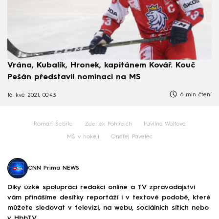
Vrána, Kubalík, Hronek, kapitánem Kovář. Kouč
Pešán představil nominaci na MS
6 min čtení
16. kvě 2021, 00:43
Roman Šebrle
Zdeněk Pohlreich
Pavlína Wolfová
MS v hokeji
Ondřej Pavelec
CNN Prima NEWS
Díky úzké spolupráci redakcí online a TV zpravodajství
vám přinášíme desítky reportáží i v textové podobě, které
můžete sledovat v televizi, na webu, sociálních sítích nebo
v HbbTV.