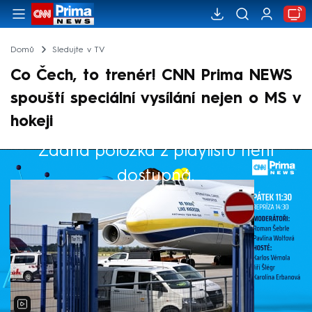
Domů
Sledujte v TV
Co Čech, to trenér! CNN Prima NEWS
spouští speciální vysílání nejen o MS v
hokeji
Žádná položka z playlistu není
Výběr redakce
dostupná.