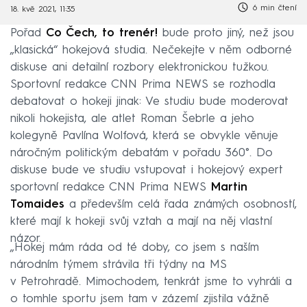
6 min čtení
18. kvě 2021, 11:35
Pořad
Co Čech, to trenér!
bude proto jiný, než jsou
„klasická“ hokejová studia. Nečekejte v něm odborné
diskuse ani detailní rozbory elektronickou tužkou.
Sportovní redakce CNN Prima NEWS se rozhodla
debatovat o hokeji jinak: Ve studiu bude moderovat
nikoli hokejista, ale atlet Roman Šebrle a jeho
kolegyně Pavlína Wolfová, která se obvykle věnuje
náročným politickým debatám v pořadu 360°. Do
diskuse bude ve studiu vstupovat i hokejový expert
sportovní redakce CNN Prima NEWS
Martin
Tomaides
a především celá řada známých osobností,
které mají k hokeji svůj vztah a mají na něj vlastní
názor.
„Hokej mám ráda od té doby, co jsem s naším
národním týmem strávila tři týdny na MS
v Petrohradě. Mimochodem, tenkrát jsme to vyhráli a
o tomhle sportu jsem tam v zázemí zjistila vážně