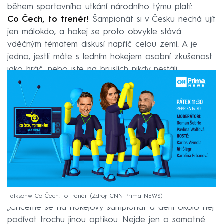
během sportovního utkání národního týmu platí:
Co Čech, to trenér
!
Šampionát si v Česku nechá ujít
jen málokdo, a hokej se proto obvykle stává
vděčným tématem diskusí napříč celou zemí. A je
jedno, jestli máte s ledním hokejem osobní zkušenost
jako hráč, nebo jste na bruslích nikdy nestáli.
Talksohw Co Čech, to trenér
Zdroj: CNN Prima NEWS
„Chceme se na hokejový šampionát a dění okolo něj
podívat trochu jinou optikou. Nejde jen o samotné