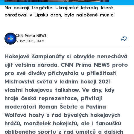
Na pokraji tragédie: Ukrajinské letadlo, které
P
ohrožoval v Lipsku dron, bylo naložené municí
e
CNN Prima NEWS
19. kvě 2021, 14:05
Hokejové šampionáty si obvykle nenechává
ujít většina národa. CNN Prima NEWS proto
pro své diváky přichystala u příležitosti
Mistrovství světa v ledním hokeji 2021
vlastní hokejovou talkshow. Ve dny, kdy
hraje česká reprezentace, přivítají
moderátoři Roman Šebrle a Pavlína
Wolfová hosty z řad bývalých hokejových
hráčů, manželek hokejistů, ale i fanoušků
oblíbeného sportu z řad umělců a dalších