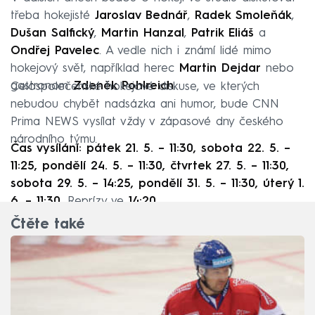
třeba hokejisté
Jaroslav Bednář
,
Radek Smoleňák
,
Dušan Salfický
,
Martin Hanzal
,
Patrik Eliáš
a
Ondřej Pavelec
. A vedle nich i známí lidé mimo
hokejový svět, například herec
Martin Dejdar
nebo
gastronom
Zdeněk Pohlreich
.
Celospolečenské hokejové diskuse, ve kterých
nebudou chybět nadsázka ani humor, bude CNN
Prima NEWS vysílat vždy v zápasové dny českého
národního týmu.
Čas vysílání: pátek 21. 5. – 11:30, sobota 22. 5. –
11:25, pondělí 24. 5. – 11:30, čtvrtek 27. 5. – 11:30,
sobota 29. 5. – 14:25, pondělí 31. 5. – 11:30, úterý 1.
6. – 11:30.
Reprízy ve
14:20
.
Čtěte také