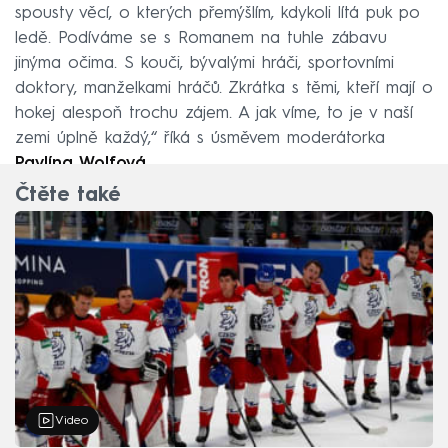
spousty věcí, o kterých přemýšlím, kdykoli lítá puk po
ledě. Podíváme se s Romanem na tuhle zábavu
jinýma očima. S kouči, bývalými hráči, sportovními
doktory, manželkami hráčů. Zkrátka s těmi, kteří mají o
hokej alespoň trochu zájem. A jak víme, to je v naší
zemi úplně každý,“ říká s úsměvem moderátorka
Pavlína Wolfová
.
Čtěte také
Video