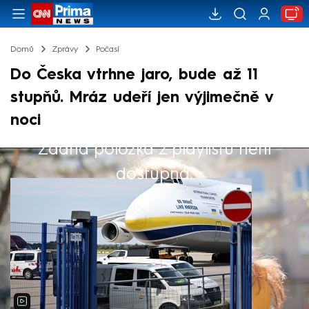
Domů
Zprávy
Počasí
Do Česka vtrhne jaro, bude až 11
stupňů. Mráz udeří jen výjimečně v
noci
Žádná položka z playlistu není
Výběr redakce
dostupná.