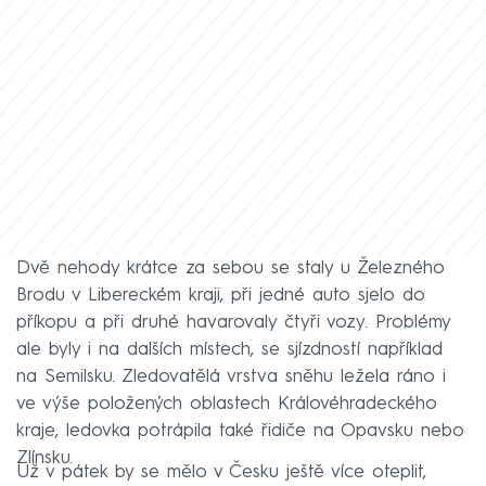
Dvě nehody krátce za sebou se staly u Železného
Brodu v Libereckém kraji, při jedné auto sjelo do
příkopu a při druhé havarovaly čtyři vozy. Problémy
ale byly i na dalších místech, se sjízdností například
na Semilsku. Zledovatělá vrstva sněhu ležela ráno i
ve výše položených oblastech Královéhradeckého
kraje, ledovka potrápila také řidiče na Opavsku nebo
Zlínsku.
Už v pátek by se mělo v Česku ještě více oteplit,