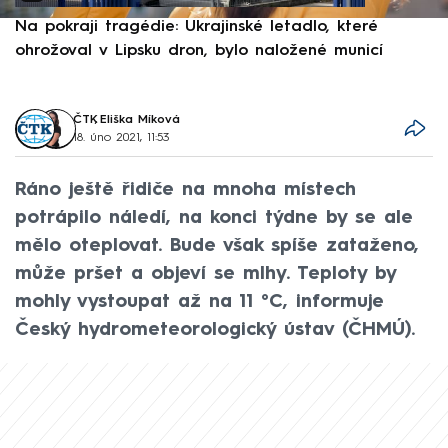
Na pokraji tragédie: Ukrajinské letadlo, které
P
ohrožoval v Lipsku dron, bylo naložené municí
e
ČTK
,
Eliška Míková
18. úno 2021, 11:53
Ráno ještě řidiče na mnoha místech
potrápilo náledí, na konci týdne by se ale
mělo oteplovat. Bude však spíše zataženo,
může pršet a objeví se mlhy. Teploty by
mohly vystoupat až na 11 °C, informuje
Český hydrometeorologický ústav (ČHMÚ).