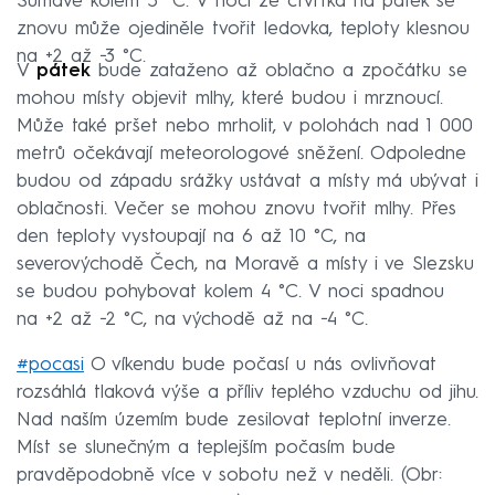
Šumavě kolem 5 °C. V noci ze čtvrtka na pátek se
znovu může ojediněle tvořit ledovka, teploty klesnou
na +2 až −3 °C.
V
pátek
bude zataženo až oblačno a zpočátku se
mohou místy objevit mlhy, které budou i mrznoucí.
Může také pršet nebo mrholit, v polohách nad 1 000
metrů očekávají meteorologové sněžení. Odpoledne
budou od západu srážky ustávat a místy má ubývat i
oblačnosti. Večer se mohou znovu tvořit mlhy. Přes
den teploty vystoupají na 6 až 10 °C, na
severovýchodě Čech, na Moravě a místy i ve Slezsku
se budou pohybovat kolem 4 °C. V noci spadnou
na +2 až −2 °C, na východě až na −4 °C.
#pocasi
O víkendu bude počasí u nás ovlivňovat
rozsáhlá tlaková výše a příliv teplého vzduchu od jihu.
Nad naším územím bude zesilovat teplotní inverze.
Míst se slunečným a teplejším počasím bude
pravděpodobně více v sobotu než v neděli. (Obr: