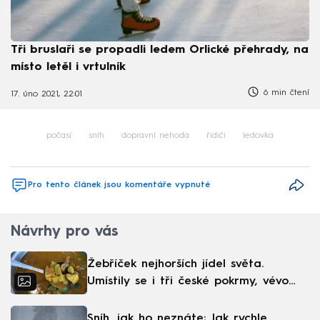
Tři bruslaři se propadli ledem Orlické přehrady, na
místo letěl i vrtulník
6 min čtení
17. úno 2021, 22:01
počasí
sníh
dopravní nehoda
řidiči
ledovka
Pro tento článek jsou komentáře vypnuté
Návrhy pro vás
Žebříček nejhorších jídel světa.
Umístily se i tři české pokrmy, vévodí
skandinávská kuchyně
Sníh, jak ho neznáte: Jak rychle