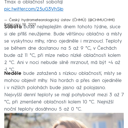
Tmax a oblačnost sobota)
pic.twitter.com/25uG3VhSlp
— Český hydrometeorologický ústav (ČHMÚ) (@CHMUCHMI)
February 19, 2021
Sobota
bude nejteplejším dnem tohoto týdne, sluce
si ale příliš neužijeme. Bude většinou oblačno a místy
se vyskytnou mlhy, ráno ojediněle i mrznoucí. Teploty
se během dne dostanou na 5 až 9 °C, v Čechách
bude až 11 °C, při mlze nebo nízké oblačnosti kolem
2 °C. Ani v noci nebude silně mrznout, má být +4 až
−1 °C.
Neděle
bude zatažená s nízkou oblačností, místy se
mohou objevit mlhy. Na horách a přes den ojediněle
i v nižších polohách bude jasno až polojasno.
Nejvyšší denní teploty se mají pohybovat mezi 3 až 7
°C, při zmenšené oblačnosti kolem 10 °C. Nejnižší
noční teploty dosáhnou 5 až 0 °C.