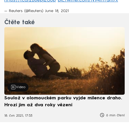
https://t.co/zBuepj2G0p
pic.twitter.com/N94thYqm7x
— Reuters (@Reuters)
June 18, 2021
Čtěte také
Video
Soulož v olomouckém parku vyjde milence draho.
Hrozí jim až dva roky vězení
6 min čtení
18. čvn 2021, 17:53