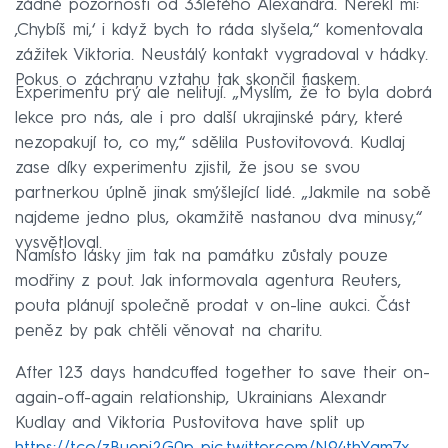
žádné pozornosti od 33letého Alexandra. Neřekl mi:
‚Chybíš mi,‘ i když bych to ráda slyšela,“ komentovala
zážitek Viktoria. Neustálý kontakt vygradoval v hádky.
Pokus o záchranu vztahu tak skončil fiaskem.
Experimentu prý ale nelitují. „Myslím, že to byla dobrá
lekce pro nás, ale i pro další ukrajinské páry, které
nezopakují to, co my,“ sdělila Pustovitovová. Kudlaj
zase díky experimentu zjistil, že jsou se svou
partnerkou úplně jinak smýšlející lidé. „Jakmile na sobě
najdeme jedno plus, okamžitě nastanou dva minusy,“
vysvětloval.
Namísto lásky jim tak na památku zůstaly pouze
modřiny z pout. Jak informovala agentura Reuters,
pouta plánují společně prodat v on-line aukci. Část
peněz by pak chtěli věnovat na charitu.
After 123 days handcuffed together to save their on-
again-off-again relationship, Ukrainians Alexandr
Kudlay and Viktoria Pustovitova have split up