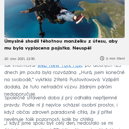
Úmyslně shodil těhotnou manželku z útesu, aby
mu byla vyplacena pojistka. Neuspěl
6 min čtení
20. úno 2021, 22:50
Jak informoval
web New York Post,
po dlouhých 123
dnech jim pouta byla rozvázána. „Hurá, jsem konečně
na svobodě,“ vykřikla 29letá Pustovitovová. Vzápětí
dodala, že tuto netradiční výzvu žádným párům
nedoporučuje.
Společně strávená doba jí prý odhalila nepříjemné
pravdy. Podle ní jí nejvíce scházel osobní prostor, i
když občas zároveň paradoxně cítila, že jí přítel
nevěnuje tolik pozornosti, kolik by chtěla.
„I když jsme spolu byli celý den, nedostalo se mi