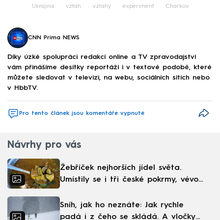
Ukrajina
vztah
vztahy
experiment
Charkov
CNN Prima NEWS
Díky úzké spolupráci redakcí online a TV zpravodajství
vám přinášíme desítky reportáží i v textové podobě, které
můžete sledovat v televizi, na webu, sociálních sítích nebo
v HbbTV.
Pro tento článek jsou komentáře vypnuté
Návrhy pro vás
Žebříček nejhorších jídel světa.
Umístily se i tři české pokrmy, vévodí
skandinávská kuchyně
Sníh, jak ho neznáte: Jak rychle
padá i z čeho se skládá. A vločky