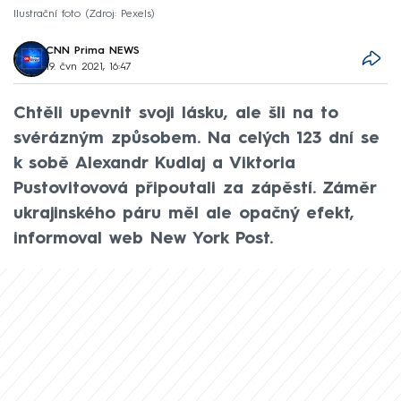
Ilustrační foto
Zdroj: Pexels
CNN Prima NEWS
19. čvn 2021, 16:47
Chtěli upevnit svoji lásku, ale šli na to
svérázným způsobem. Na celých 123 dní se
k sobě Alexandr Kudlaj a Viktoria
Pustovitovová připoutali za zápěstí. Záměr
ukrajinského páru měl ale opačný efekt,
informoval web New York Post.