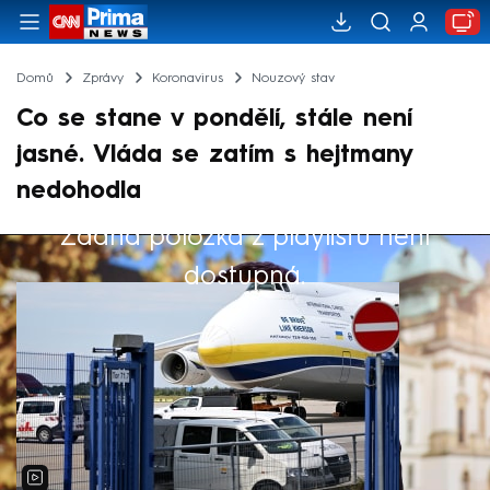
Domů
Zprávy
Koronavirus
Nouzový stav
Co se stane v pondělí, stále není
jasné. Vláda se zatím s hejtmany
nedohodla
Žádná položka z playlistu není
Výběr redakce
dostupná.