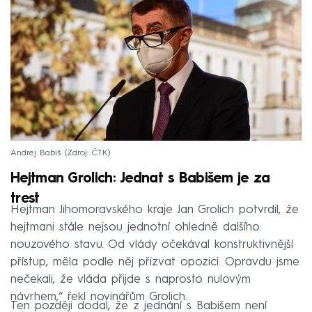
Andrej Babiš
Zdroj: ČTK
Hejtman Grolich: Jednat s Babišem je za
trest
Hejtman Jihomoravského kraje Jan Grolich potvrdil, že
hejtmani stále nejsou jednotní ohledně dalšího
nouzového stavu. Od vlády očekával konstruktivnější
přístup, měla podle něj přizvat opozici. Opravdu jsme
nečekali, že vláda přijde s naprosto nulovým
návrhem,“ řekl novinářům Grolich.
Ten později dodal, že z jednání s Babišem není