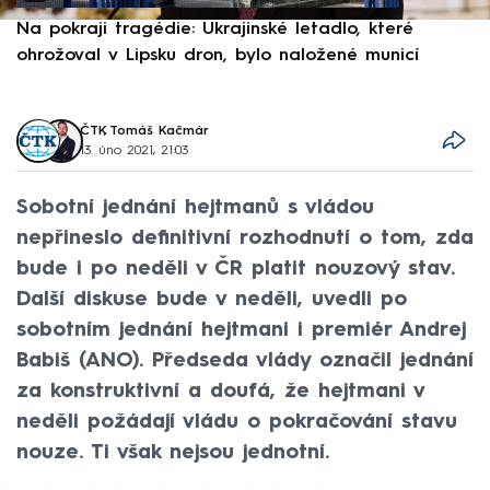
Na pokraji tragédie: Ukrajinské letadlo, které
P
ohrožoval v Lipsku dron, bylo naložené municí
e
ČTK
,
Tomáš Kačmár
13. úno 2021, 21:03
Sobotní jednání hejtmanů s vládou
nepřineslo definitivní rozhodnutí o tom, zda
bude i po neděli v ČR platit nouzový stav.
Další diskuse bude v neděli, uvedli po
sobotním jednání hejtmani i premiér Andrej
Babiš (ANO). Předseda vlády označil jednání
za konstruktivní a doufá, že hejtmani v
neděli požádají vládu o pokračování stavu
nouze. Ti však nejsou jednotní.