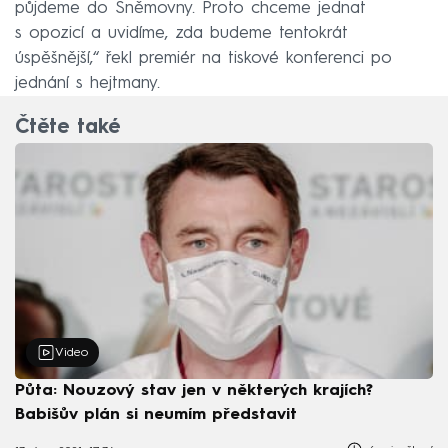
půjdeme do Sněmovny. Proto chceme jednat
s opozicí a uvidíme, zda budeme tentokrát
úspěšnější,“ řekl premiér na tiskové konferenci po
jednání s hejtmany.
Čtěte také
Video
Půta: Nouzový stav jen v některých krajích?
Babišův plán si neumím představit