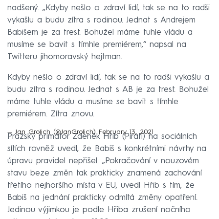
nadšený. „Kdyby nešlo o zdraví lidí, tak se na to radši
vykašlu a budu zítra s rodinou. Jednat s Andrejem
Babišem je za trest. Bohužel máme tuhle vládu a
musíme se bavit s tímhle premiérem,“ napsal na
Twitteru jihomoravský hejtman.
Kdyby nešlo o zdraví lidí, tak se na to radši vykašlu a
budu zítra s rodinou. Jednat s AB je za trest. Bohužel
máme tuhle vládu a musíme se bavit s tímhle
premiérem. Zítra znovu.
— Jan Grolich (@JanGrolich)
February 13, 2021
Pražský primátor Zdeněk Hřib (Piráti) na sociálních
sítích rovněž uvedl, že Babiš s konkrétními návrhy na
úpravu pravidel nepřišel. „Pokračování v nouzovém
stavu beze změn tak prakticky znamená zachování
třetího nejhoršího místa v EU, uvedl Hřib s tím, že
Babiš na jednání prakticky odmítá změny opatření.
Jedinou výjimkou je podle Hřiba zrušení nočního