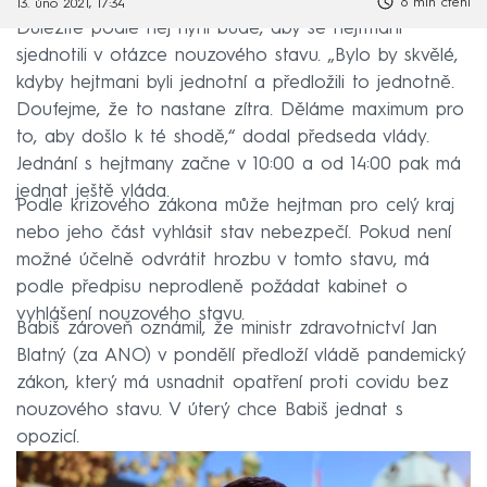
6 min čtení
13. úno 2021, 17:34
Důležité podle něj nyní bude, aby se hejtmani
sjednotili v otázce nouzového stavu. „Bylo by skvělé,
kdyby hejtmani byli jednotní a předložili to jednotně.
Doufejme, že to nastane zítra. Děláme maximum pro
to, aby došlo k té shodě,“ dodal předseda vlády.
Jednání s hejtmany začne v 10:00 a od 14:00 pak má
jednat ještě vláda.
Podle krizového zákona může hejtman pro celý kraj
nebo jeho část vyhlásit stav nebezpečí. Pokud není
možné účelně odvrátit hrozbu v tomto stavu, má
podle předpisu neprodleně požádat kabinet o
vyhlášení nouzového stavu.
Babiš zároveň oznámil, že ministr zdravotnictví Jan
Blatný (za ANO) v pondělí předloží vládě pandemický
zákon, který má usnadnit opatření proti covidu bez
nouzového stavu. V úterý chce Babiš jednat s
opozicí.