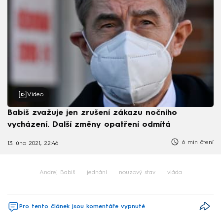
Video
Babiš zvažuje jen zrušení zákazu nočního
vycházení. Další změny opatření odmítá
6 min čtení
13. úno 2021, 22:46
Andrej Babiš
jednání
nouzový stav
vláda
Pro tento článek jsou komentáře vypnuté