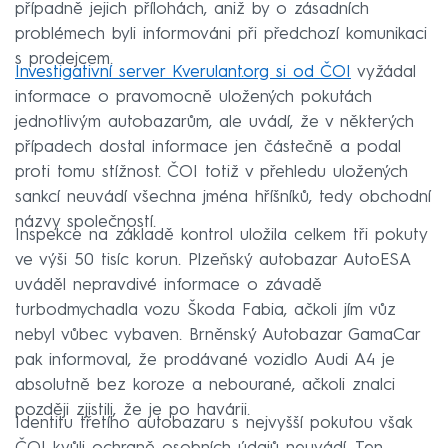
případně jejich přílohách, aniž by o zásadních
problémech byli informováni při předchozí komunikaci
s prodejcem.
Investigativní server Kverulant.org si od ČOI
vyžádal
informace o pravomocně uložených pokutách
jednotlivým autobazarům, ale uvádí, že v některých
případech dostal informace jen částečně a podal
proti tomu stížnost. ČOI totiž v přehledu uložených
sankcí neuvádí všechna jména hříšníků, tedy obchodní
názvy společností.
Inspekce na základě kontrol uložila celkem tři pokuty
ve výši 50 tisíc korun. Plzeňský autobazar AutoESA
uváděl nepravdivé informace o závadě
turbodmychadla vozu Škoda Fabia, ačkoli jím vůz
nebyl vůbec vybaven. Brněnský Autobazar GamaCar
pak informoval, že prodávané vozidlo Audi A4 je
absolutně bez koroze a nebourané, ačkoli znalci
později zjistili, že je po havárii.
Identitu třetího autobazaru s nejvyšší pokutou však