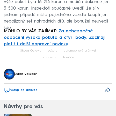
výše pokut byla 16 214 korun a medián dokonce jen
3 500 korun. Inspektoři současně uvedli, že si v
jednom případě místo pojízdného vozidla koupili jen
nepojízdný set náhradních dílů, ale bohužel neuvedli
kde.
MOHLO BY VÁS ZAJÍMAT:
Za nebezpečné
odbočení vysoká pokuta a čtyři body. Začínají
platit i další dopravní novinky
Failed to fetch
Škoda Octavia
pokuta
automobilový průmysl
autobazar
havárie
Lukáš Volšický
Vstup do diskuze
Návrhy pro vás