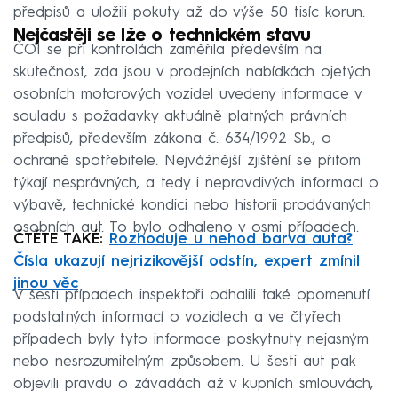
předpisů a uložili pokuty až do výše 50 tisíc korun.
Nejčastěji se lže o technickém stavu
ČOI se při kontrolách zaměřila především na
skutečnost, zda jsou v prodejních nabídkách ojetých
osobních motorových vozidel uvedeny informace v
souladu s požadavky aktuálně platných právních
předpisů, především zákona č. 634/1992 Sb., o
ochraně spotřebitele. Nejvážnější zjištění se přitom
týkají nesprávných, a tedy i nepravdivých informací o
výbavě, technické kondici nebo historii prodávaných
osobních aut. To bylo odhaleno v osmi případech.
ČTĚTE TAKÉ:
Rozhoduje u nehod barva auta?
Čísla ukazují nejrizikovější odstín, expert zmínil
jinou věc
V šesti případech inspektoři odhalili také opomenutí
podstatných informací o vozidlech a ve čtyřech
případech byly tyto informace poskytnuty nejasným
nebo nesrozumitelným způsobem. U šesti aut pak
objevili pravdu o závadách až v kupních smlouvách,