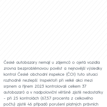
České autobazary nemají u zájemců o ojetá vozidla
zrovna bezproblémovou pověst a nejnovější výsledky
kontrol České obchodní inspekce (ČOI) tuto situaci
rozhodně nezlepší. Inspektoři při velké akci mezi
srpnem a říjnem 2023 kontrolovali celkem 37
autobazarů a v nadpoloviční většině zjistili nedostatky
– při 25 kontrolách (67,57 procenta z celkového
počtu) zjistili 46 případů porušení platných právních