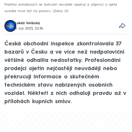
Praktiky autobazarů se bohužel neustále opakují a zájemci o ojetá
vozidla musí být na pozoru.
Zdroj: JS
Lukáš Volšický
9. srp 2025, 22:36
Česká obchodní inspekce zkontrolovala 37
bazarů v Česku a ve více než nadpoloviční
většině odhalila nedostatky. Profesionální
prodejci ojetin nejčastěji neuvádějí nebo
překrucují informace o skutečném
technickém stavu nabízených osobních
vozidel. Někteří z nich odhalují pravdu až v
přílohách kupních smluv.