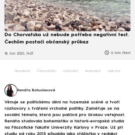
Do Chorvatska už nebude potřeba negativní test.
Čechům postačí občanský průkaz
6 min čtení
18. čvn 2021, 14:01
dovolená
Chorvatsko
očkování
testování
vakcína
Renáta Bohuslavová
Věnuje se politickému dění na tuzemské scéně a tvoří
rozhovory s tvářemi vrcholné politiky. Zaměřuje se na
sociální témata, která jsou palčivá pro širokou veřejnost.
Renáta studovala bohemistiku a historii-evropská studia
na Filozofické fakultě Univerzity Karlovy v Praze. Už při
studiu od roku 2015 působila jako stážistka v redakci