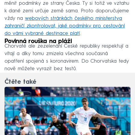
měnit podmínky ze strany Česka. Ty si totiž ve vztahu
k dané zemi určuje země sama. Proto doporučujeme
vždy na
webových stránkách českého ministerstva
zahraničí zkontrolovat, jaké podmínky pro cestování
do vámi vybrané destinace platí
.
Povinná rouška na pláži
Chorvaté ale zezelenání České republiky respektují a
vítají a díky tomu zmizela všechna současná
opatření spojená s koronavirem. Do Chorvatska tedy
nově můžete vyrazit bez testů.
Čtěte také