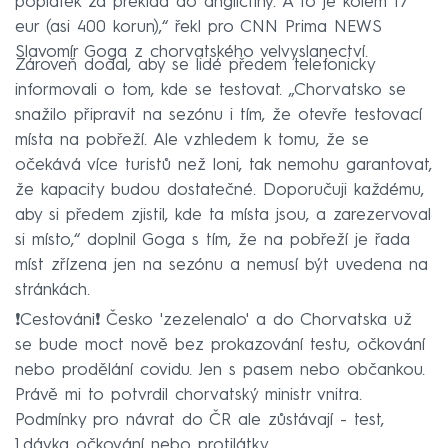
poplatek za překlad do angličtiny. A to je kolem 17
eur (asi 400 korun),“ řekl pro CNN Prima NEWS
Slavomír Goga z chorvatského velvyslanectví.
Zároveň dodal, aby se lidé předem telefonicky
informovali o tom, kde se testovat. „Chorvatsko se
snažilo připravit na sezónu i tím, že otevře testovací
místa na pobřeží. Ale vzhledem k tomu, že se
očekává více turistů než loni, tak nemohu garantovat,
že kapacity budou dostatečné. Doporučuji každému,
aby si předem zjistil, kde ta místa jsou, a zarezervoval
si místo,“ doplnil Goga s tím, že na pobřeží je řada
míst zřízena jen na sezónu a nemusí být uvedena na
stránkách.
❗️Cestováni❗️ Česko 'zezelenalo' a do Chorvatska už
se bude moct nově bez prokazování testu, očkování
nebo prodělání covidu. Jen s pasem nebo občankou.
Právě mi to potvrdil chorvatský ministr vnitra.
Podmínky pro návrat do ČR ale zůstávají - test,
1.dávka očkování nebo protilátky