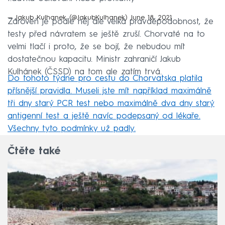
— Jakub Kulhanek (@JakubKulhanek)
June 18, 2021
Zároveň je podle něj ale velká pravděpodobnost, že
testy před návratem se ještě zruší. Chorvaté na to
velmi tlačí i proto, že se bojí, že nebudou mít
dostatečnou kapacitu. Ministr zahraničí Jakub
Kulhánek (ČSSD) na tom ale zatím trvá.
Do tohoto týdne pro cestu do Chorvatska platila
přísnější pravidla. Museli jste mít například maximálně
tři dny starý PCR test nebo maximálně dva dny starý
antigenní test a ještě navíc podepsaný od lékaře.
Všechny tyto podmínky už padly.
Čtěte také