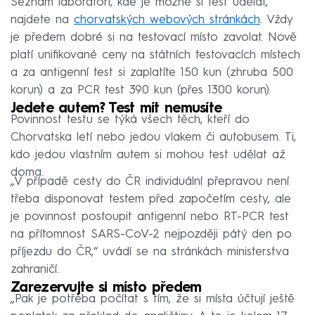
Seznam laboratoří, kde je možné si test udělat,
najdete na
chorvatských webových stránkách
. Vždy
je předem dobré si na testovací místo zavolat. Nově
platí unifikované ceny na státních testovacích místech
a za antigenní test si zaplatíte 150 kun (zhruba 500
korun) a za PCR test 390 kun (přes 1300 korun).
Jedete autem? Test mít nemusíte
Povinnost testu se týká všech těch, kteří do
Chorvatska letí nebo jedou vlakem či autobusem. Ti,
kdo jedou vlastním autem si mohou test udělat až
doma.
„V případě cesty do ČR individuální přepravou není
třeba disponovat testem před započetím cesty, ale
je povinnost postoupit antigenní nebo RT-PCR test
na přítomnost SARS-CoV-2 nejpozději pátý den po
příjezdu do ČR,“ uvádí se na stránkách ministerstva
zahraničí.
Zarezervujte si místo předem
„Pak je potřeba počítat s tím, že si místa účtují ještě