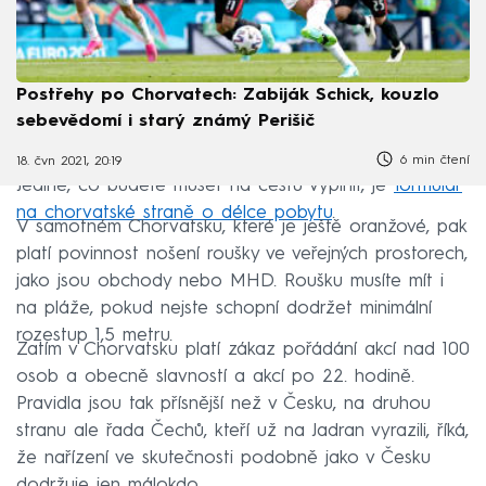
Postřehy po Chorvatech: Zabiják Schick, kouzlo
sebevědomí i starý známý Perišič
6 min čtení
18. čvn 2021, 20:19
Jediné, co budete muset na cestu vyplnit, je
formulář
na chorvatské straně o délce pobytu
.
V samotném Chorvatsku, které je ještě oranžové, pak
platí povinnost nošení roušky ve veřejných prostorech,
jako jsou obchody nebo MHD. Roušku musíte mít i
na pláže, pokud nejste schopní dodržet minimální
rozestup 1,5 metru.
Zatím v Chorvatsku platí zákaz pořádání akcí nad 100
osob a obecně slavností a akcí po 22. hodině.
Pravidla jsou tak přísnější než v Česku, na druhou
stranu ale řada Čechů, kteří už na Jadran vyrazili, říká,
že nařízení ve skutečnosti podobně jako v Česku
dodržuje jen málokdo.