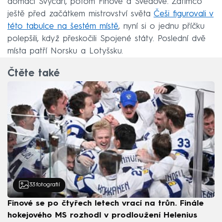
domácí Švýcaři, potom Finové a Švédové. Zatímco
ještě před začátkem mistrovství světa
Češi figurovali v
této tabulce na šestém místě
, nyní si o jednu příčku
polepšili, když přeskočili Spojené státy. Poslední dvě
místa patří Norsku a Lotyšsku.
Čtěte také
33
fotografií
Finové se po čtyřech letech vrací na trůn. Finále
hokejového MS rozhodl v prodloužení Helenius