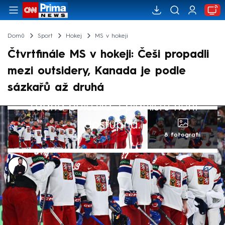
Domů
Sport
Hokej
MS v hokeji
Čtvrtfinále MS v hokeji: Češi propadli
mezi outsidery, Kanada je podle
sázkařů až druhá
Žádná položka z playlistu není
dostupná.
8 fotografií
Marek Veselý
27. kvě 2026, 13:36
Vítězem mistrovství světa v hokeji 2026 se
stane Kanada, dalším favoritem jsou pak