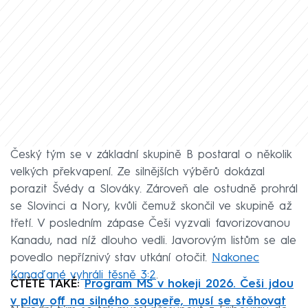
Český tým se v základní skupině B postaral o několik
velkých překvapení. Ze silnějších výběrů dokázal
porazit Švédy a Slováky. Zároveň ale ostudně prohrál
se Slovinci a Nory, kvůli čemuž skončil ve skupině až
třetí. V posledním zápase Češi vyzvali favorizovanou
Kanadu, nad níž dlouho vedli. Javorovým listům se ale
povedlo nepříznivý stav utkání otočit.
Nakonec
Kanaďané vyhráli těsně 3:2
.
ČTĚTE TAKÉ:
Program MS v hokeji 2026. Češi jdou
v play off na silného soupeře, musí se stěhovat