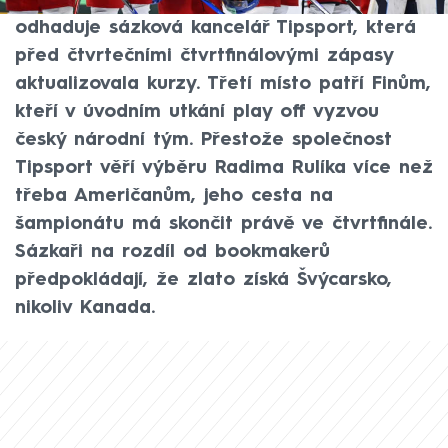
domácí Švýcaři. Tak výsledek turnaje
odhaduje sázková kancelář Tipsport, která
před čtvrtečními čtvrtfinálovými zápasy
aktualizovala kurzy. Třetí místo patří Finům,
kteří v úvodním utkání play off vyzvou
český národní tým. Přestože společnost
Tipsport věří výběru Radima Rulíka více než
třeba Američanům, jeho cesta na
šampionátu má skončit právě ve čtvrtfinále.
Sázkaři na rozdíl od bookmakerů
předpokládají, že zlato získá Švýcarsko,
nikoliv Kanada.