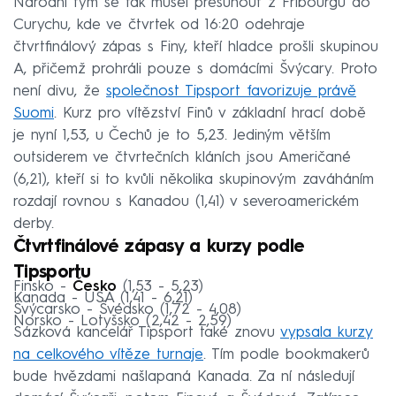
Národní tým se tak musel přesunout z Fribourgu do
Curychu, kde ve čtvrtek od 16:20 odehraje
čtvrtfinálový zápas s Finy, kteří hladce prošli skupinou
A, přičemž prohráli pouze s domácími Švýcary. Proto
není divu, že
společnost Tipsport favorizuje právě
Suomi
. Kurz pro vítězství Finů v základní hrací době
je nyní 1,53, u Čechů je to 5,23. Jediným větším
outsiderem ve čtvrtečních kláních jsou Američané
(6,21), kteří si to kvůli několika skupinovým zaváháním
rozdají rovnou s Kanadou (1,41) v severoamerickém
derby.
Čtvrtfinálové zápasy a kurzy podle
Tipsportu
Finsko -
Česko
(1,53 - 5,23)
Kanada - USA (1,41 - 6,21)
Švýcarsko - Švédsko (1,72 - 4,08)
Norsko - Lotyšsko (2,42 - 2,59)
Sázková kancelář Tipsport také znovu
vypsala kurzy
na celkového vítěze turnaje
. Tím podle bookmakerů
bude hvězdami našlapaná Kanada. Za ní následují