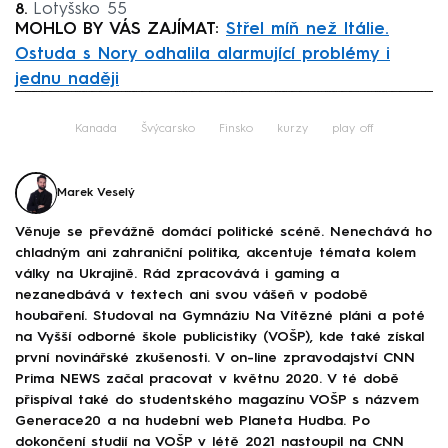
Lotyšsko 55
MOHLO BY VÁS ZAJÍMAT:
Střel míň než Itálie.
Ostuda s Nory odhalila alarmující problémy i
jednu naději
Failed to fetch
Kanada
Švýcarsko
Finsko
kurzy
play off
Marek Veselý
Věnuje se převážně domácí politické scéně. Nenechává ho
chladným ani zahraniční politika, akcentuje témata kolem
války na Ukrajině. Rád zpracovává i gaming a
nezanedbává v textech ani svou vášeň v podobě
houbaření. Studoval na Gymnáziu Na Vítězné pláni a poté
na Vyšší odborné škole publicistiky (VOŠP), kde také získal
první novinářské zkušenosti. V on-line zpravodajství CNN
Prima NEWS začal pracovat v květnu 2020. V té době
přispíval také do studentského magazínu VOŠP s názvem
Generace20 a na hudební web Planeta Hudba. Po
dokončení studií na VOŠP v létě 2021 nastoupil na CNN