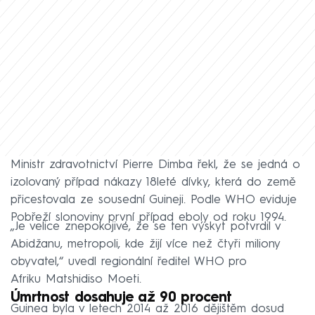
Ministr zdravotnictví Pierre Dimba řekl, že se jedná o
izolovaný případ nákazy 18leté dívky, která do země
přicestovala ze sousední Guineji. Podle WHO eviduje
Pobřeží slonoviny první případ eboly od roku 1994.
„Je velice znepokojivé, že se ten výskyt potvrdil v
Abidžanu, metropoli, kde žijí více než čtyři miliony
obyvatel,“ uvedl regionální ředitel WHO pro
Afriku Matshidiso Moeti.
Úmrtnost dosahuje až 90 procent
Guinea byla v letech 2014 až 2016 dějištěm dosud