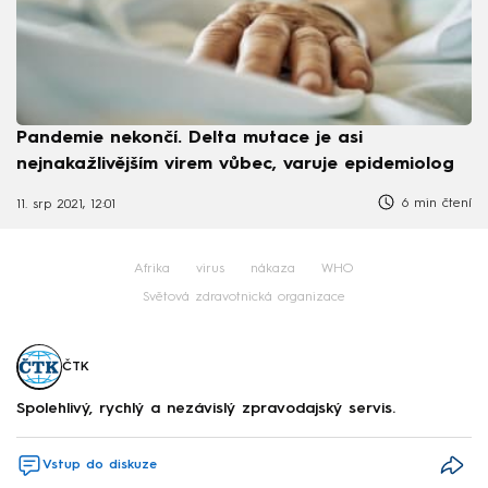
Pandemie nekončí. Delta mutace je asi
nejnakažlivějším virem vůbec, varuje epidemiolog
6 min čtení
11. srp 2021, 12:01
Afrika
virus
nákaza
WHO
Světová zdravotnická organizace
ČTK
Spolehlivý, rychlý a nezávislý zpravodajský servis.
Vstup do diskuze