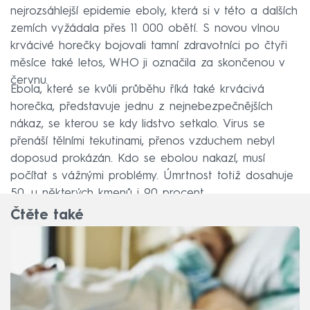
nejrozsáhlejší epidemie eboly, která si v této a dalších
zemích vyžádala přes 11 000 obětí. S novou vlnou
krvácivé horečky bojovali tamní zdravotníci po čtyři
měsíce také letos, WHO ji označila za skončenou v
červnu.
Ebola, které se kvůli průběhu říká také krvácivá
horečka, představuje jednu z nejnebezpečnějších
nákaz, se kterou se kdy lidstvo setkalo. Virus se
přenáší tělními tekutinami, přenos vzduchem nebyl
doposud prokázán. Kdo se ebolou nakazí, musí
počítat s vážnými problémy. Úmrtnost totiž dosahuje
50, u některých kmenů i 90 procent.
Čtěte také