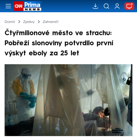
Domů
Zprávy
Zahraničí
Čtyřmilionové město ve strachu:
Pobřeží slonoviny potvrdilo první
výskyt eboly za 25 let