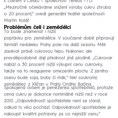
s cukrem v Česku – společnost Tereos TTD.
„Meziročně očekáváme snížení výroby cukru zhruba
o 20 procent,“ uvedl generální ředitel společnosti
Martin Kolář.
Problémům čelí i zemědělci
To bude znamenat i nižší
poptávku pro zemědělce. V současné době připravují
farmáři nedaleko Prahy pole na další sezonu. Měli
zasévat právě cukrovou řepu. Nakonec ale
pravděpodobně dají přednost jiné plodině. „Cukrovar
nabízí o 30 procent nižší výkupní cenu cukrovky,
takže na to reagujeme omezením plochy. Z jarního
osevu bude soja, boby či mák,“ řekl soukromý
zemědělec z Klíčan u Prahy Ondřej Bačina.
Spokojená ovšem je peněženka spotřebitelů, protože
cena cukru je dokonce nominálně nižší než v roce
2010. „Odpovědností spotřebitele není se starat,
odkud ty věci pochází. Odpovědností spotřebitele je
nakoupit kvalitní potraviny za co nejnižší cenu,“