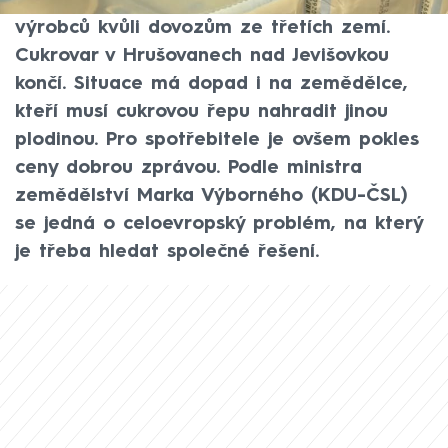
se loni propadla o 40 procent, podle
výrobců kvůli dovozům ze třetích zemí.
Cukrovar v Hrušovanech nad Jevišovkou
končí. Situace má dopad i na zemědělce,
kteří musí cukrovou řepu nahradit jinou
plodinou. Pro spotřebitele je ovšem pokles
ceny dobrou zprávou. Podle ministra
zemědělství Marka Výborného (KDU-ČSL)
se jedná o celoevropský problém, na který
je třeba hledat společné řešení.