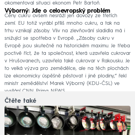
okomentoval situaci ekonom Petr Bartoň.
Výborný: Jde o celoevropský problém
Ceny cukru ovšem nesráží jen dovozy ze třetích
zemí. EU totiž vyrábí příliš mnoho cukru, a tak na
trhu vznikají zásoby. Vliv na zlevňování sladidla má i
snižující se spotřeba v Evropě. „Zásoby cukru v
Evropě jsou skutečně na historickém maximu. Je třeba
poctivě říct, že ta společnost, která uzavřela cukrovar
v Hrušovanech, uzavřela také cukrovar v Rakousku. Je
to velká výzva pro zemědělce, ale na těch plochách
lze ekonomicky úspěšně pěstovat i jiné plodiny,“ řekl
ministr zemědělství Marek Výborný (KDU-ČSL) ve
vysílání CNN Prima NEWS.
Čtěte také