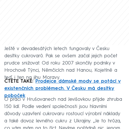
Ještě v devadesátých letech fungovaly v Česku
desítky cukrovarů. Pak se ovšem začal jejich počet
prudce snižovat. Od roku 2007 skončily podniky v
Hrochově Týnci, Němčicích nad Hanou, Kojetíně a
teď i ten na jihu Moravy.
ČTĚTE TAKÉ:
Prodejce dámské mody se potácí v
existenčních problémech. V Česku má desítky
poboček
O práci v Hrušovanech nad Jevišovkou přijde zhruba
150 lidí. Podle vedení společnosti jsou hlavními
důvody uzavření cukrovaru rostoucí výrobní náklady
a také dovoz levného cukru z Ukrajiny. „Je to hrůza,
co vám mám na to říct. Nevíme pořádně nic, jenom