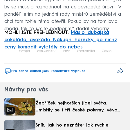
by se muselo rozhodnout na celoevropské úrovni. V
pondělí letím na jednání rady ministrů zemědělství a
chci tam tohle téma otevřít. Pokud by na tom byla
shoda, tak to určitě podpořím,“ dodal Výborný.
MOHLI JSTE PŘEHLÉDNOUT:
Máslo, dubajská
čokoláda, avokádo. Nákupní horečky, po nichž
ceny komodit vyletěly do nebes
Failed to fetch
Evropa
zemědělství
cukr
ekonomika
Česko
Pro tento článek jsou komentáře vypnuté
Návrhy pro vás
Žebříček nejhorších jídel světa.
Umístily se i tři české pokrmy, vévodí
skandinávská kuchyně
Sníh, jak ho neznáte: Jak rychle