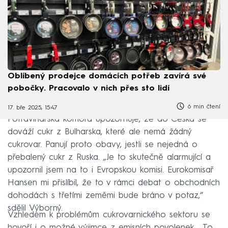
Oblíbený prodejce domácích potřeb zavírá své
pobočky. Pracovalo v nich přes sto lidí
6 min čtení
17. bře 2025, 15:47
Potravinářská komora upozorňuje, že do Česka se
dováží cukr z Bulharska, které ale nemá žádný
cukrovar. Panují proto obavy, jestli se nejedná o
přebalený cukr z Ruska. „Je to skutečně alarmující a
upozornil jsem na to i Evropskou komisi. Eurokomisař
Hansen mi přislíbil, že to v rámci debat o obchodních
dohodách s třetími zeměmi bude bráno v potaz,“
sdělil Výborný.
Vzhledem k problémům cukrovarnického sektoru se
hovoří i o možné výjimce z emisních povolenek. „To