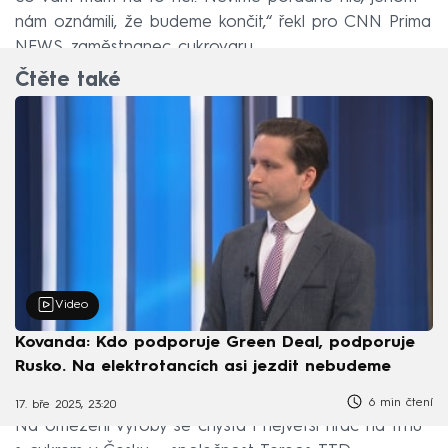
nám oznámili, že budeme končit,“ řekl pro CNN Prima
NEWS zaměstnanec cukrovaru.
Čtěte také
Video
Kovanda: Kdo podporuje Green Deal, podporuje
Rusko. Na elektrotancích asi jezdit nebudeme
6 min čtení
17. bře 2025, 23:20
Na omezení výroby se chystá i největší hráč na trhu