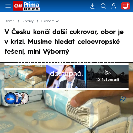
Domů
Zprávy
Ekonomika
V Česku končí další cukrovar, obor je
v krizi. Musíme hledat celoevropské
řešení, míní Výborný
Žádná položka z playlistu není
dostupná.
10 fotografií
CNN Prima NEWS
,
Jan Krejsa
,
Petr Šilhán
20. bře 2025, 11:42
Cukrovarnictví má sice v Česku výraznou
tradici, nyní však prochází krizí. Cena cukru