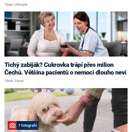
Téma: Lifestyle
Tichý zabiják? Cukrovka trápí přes milion
Čechů. Většina pacientů o nemoci dlouho neví
Téma: Zdraví
7 fotografií