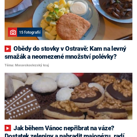
15 fotografií
Obědy do stovky v Ostravě: Kam na levný
smažák a neomezené množství polévky?
Téma: Moravskoslezský kraj
Jak během Vánoc nepřibrat na váze?
Dostatek zeleniny a nahradit majonézu, radí