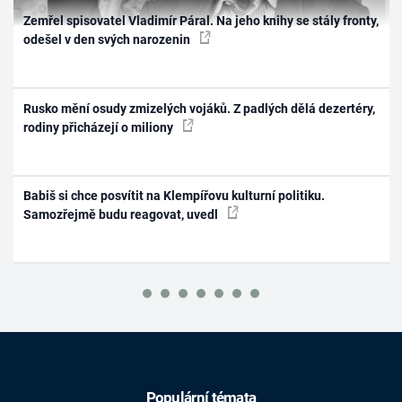
Zemřel spisovatel Vladimír Páral. Na jeho knihy se stály fronty,
odešel v den svých narozenin
Rusko mění osudy zmizelých vojáků. Z padlých dělá dezertéry,
rodiny přicházejí o miliony
Babiš si chce posvítit na Klempířovu kulturní politiku.
Samozřejmě budu reagovat, uvedl
Populární témata