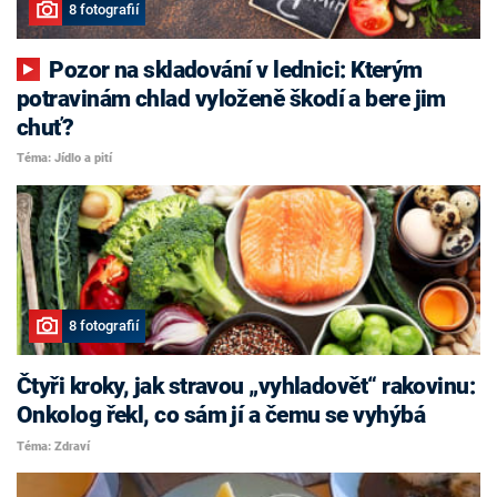
8 fotografií
Pozor na skladování v lednici: Kterým
potravinám chlad vyloženě škodí a bere jim
chuť?
Téma: Jídlo a pití
8 fotografií
Čtyři kroky, jak stravou „vyhladovět“ rakovinu:
Onkolog řekl, co sám jí a čemu se vyhýbá
Téma: Zdraví