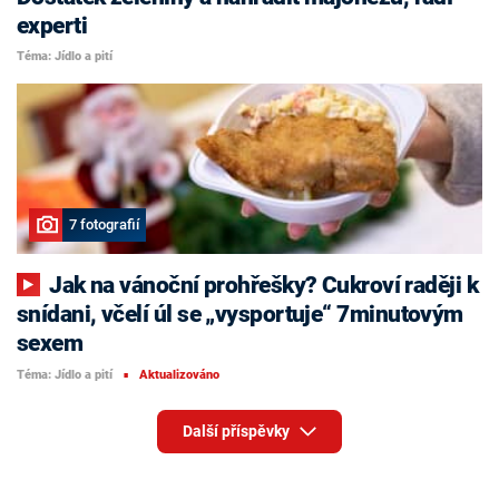
experti
Téma: Jídlo a pití
7 fotografií
Jak na vánoční prohřešky? Cukroví raději k
snídani, včelí úl se „vysportuje“ 7minutovým
sexem
Téma: Jídlo a pití
Aktualizováno
■
Další příspěvky