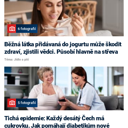
6 fotografií
Běžná látka přidávaná do jogurtu může škodit
zdraví, zjistili vědci. Působí hlavně na střeva
Téma: Jídlo a pití
5 fotografií
Tichá epidemie: Každý desátý Čech má
cukrovku. Jak pomáhají diabetikům nové