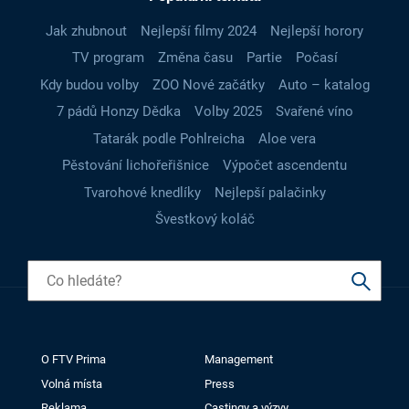
Jak zhubnout
Nejlepší filmy 2024
Nejlepší horory
TV program
Změna času
Partie
Počasí
Kdy budou volby
ZOO Nové začátky
Auto – katalog
7 pádů Honzy Dědka
Volby 2025
Svařené víno
Tatarák podle Pohlreicha
Aloe vera
Pěstování lichořeřišnice
Výpočet ascendentu
Tvarohové knedlíky
Nejlepší palačinky
Švestkový koláč
O FTV Prima
Management
Volná místa
Press
Reklama
Castingy a výzvy