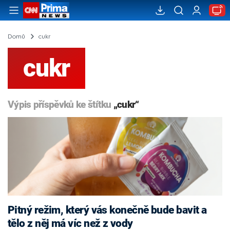
Domů
cukr
cukr
Výpis příspěvků ke štítku
„cukr“
Pitný režim, který vás konečně bude bavit a
tělo z něj má víc než z vody