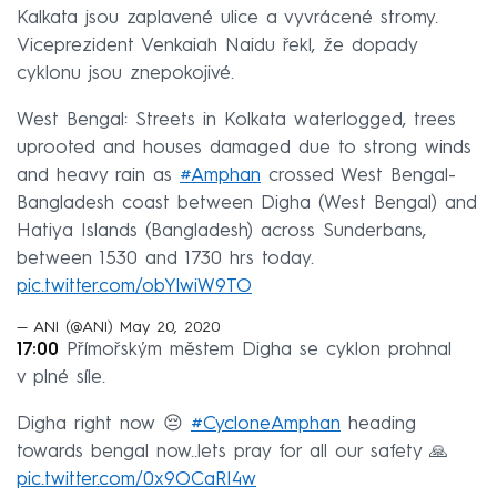
Kalkata jsou zaplavené ulice a vyvrácené stromy.
Viceprezident Venkaiah Naidu řekl, že dopady
cyklonu jsou znepokojivé.
West Bengal: Streets in Kolkata waterlogged, trees
uprooted and houses damaged due to strong winds
and heavy rain as
#Amphan
crossed West Bengal-
Bangladesh coast between Digha (West Bengal) and
Hatiya Islands (Bangladesh) across Sunderbans,
between 1530 and 1730 hrs today.
pic.twitter.com/obYlwiW9TO
— ANI (@ANI)
May 20, 2020
17:00
Přímořským městem Digha se cyklon prohnal
v plné síle.
Digha right now 😔
#CycloneAmphan
heading
towards bengal now..lets pray for all our safety 🙏
pic.twitter.com/0x9OCaRI4w