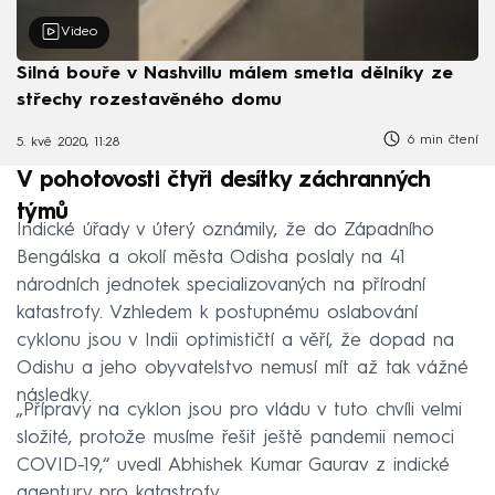
Video
Silná bouře v Nashvillu málem smetla dělníky ze
střechy rozestavěného domu
6 min čtení
5. kvě 2020, 11:28
V pohotovosti čtyři desítky záchranných
týmů
Indické úřady v úterý oznámily, že do Západního
Bengálska a okolí města Odisha poslaly na 41
národních jednotek specializovaných na přírodní
katastrofy. Vzhledem k postupnému oslabování
cyklonu jsou v Indii optimističtí a věří, že dopad na
Odishu a jeho obyvatelstvo nemusí mít až tak vážné
následky.
„Přípravy na cyklon jsou pro vládu v tuto chvíli velmi
složité, protože musíme řešit ještě pandemii nemoci
COVID-19,“ uvedl Abhishek Kumar Gaurav z indické
agentury pro katastrofy.