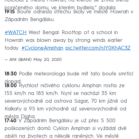
holčička z města Howrah, na kterou se zřítila stěna
poničeného domu, ve kterém bydlela,“ dodala.
19:15
Bouře odnesla střechu školy ve městě Howrah v
Západním Bengálsku.
#WATCH
West Bengal: Rooftop of a school in
Howrah was blown away by strong winds earlier
today.
#CycloneAmphan
pic.twitter.com/nJY0KhAC3Z
— ANI (@ANI)
May 20, 2020
18:30
Podle meteorologa bude mít tato bouře smrtící
dopad:
18:00
Rychlost ničivého cyklonu Amphan rostla ze
155 km/h na 185 km/h. Nyní se nachází 35 km
severovýchodně od ostrova Sagar, 70 km jižně od
Kalkaty a 95 km východně až severovýchodně od
města Digha.
17:40
V Západním Bengálsku je už přes 5 500
poškozených domů. Cyklon Amphan si vyžádal dvě
oběti na životech a několik raněných. Ve městě