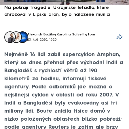
Na pokraji tragédie: Ukrajinské letadlo, které
P
ohrožoval v Lipsku dron, bylo naložené municí
e
Alexandr Božilov
,
Karolína Salvetto
,
tom
20. kvě 2020, 15:20
Nejméně 14 lidí zabil supercyklon Amphan,
který se dnes přehnal přes východní Indii a
Bangladéš s rychlostí větrů až 190
kilometrů za hodinu, informují tiskové
agentury. Podle odborníků jde možná o
nejsilnější cyklon v oblasti od roku 2007. V
Indii a Bangladéši byly evakuovány asi tři
miliony lidí. Bouře zničila tisíce domů v
nízko položených oblastech blízko pobřeží;
podle agentury Reuters je zatím ale brzy