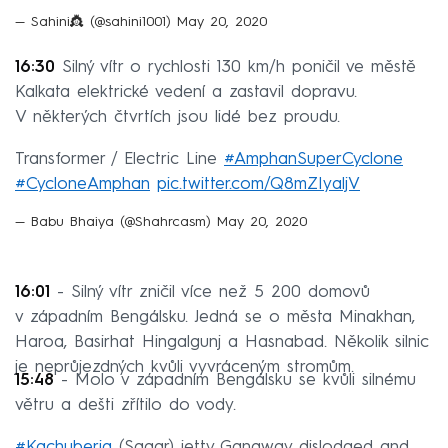
— Sahini👸 (@sahini1001)
May 20, 2020
16:30
Silný vítr o rychlosti 130 km/h poničil ve městě
Kalkata elektrické vedení a zastavil dopravu.
V některých čtvrtích jsou lidé bez proudu.
Transformer / Electric Line
#AmphanSuperCyclone
#CycloneAmphan
pic.twitter.com/Q8mZIyaljV
— Babu Bhaiya (@Shahrcasm)
May 20, 2020
16:01
- Silný vítr zničil více než 5 200 domovů
v západním Bengálsku. Jedná se o města Minakhan,
Haroa, Basirhat Hingalgunj a Hasnabad. Několik silnic
je neprůjezdných kvůli vyvráceným stromům.
15:48
- Molo v západním Bengálsku se kvůli silnému
větru a dešti zřítilo do vody.
#Kachuberia
(Sagar) jetty Gangway dislodged and