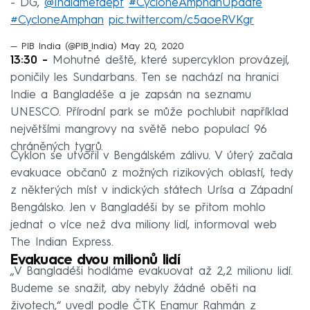
- DG,
@Indiametdept
#CycloneAmphanUpdate
#CycloneAmphan
pic.twitter.com/c5aoeRVKgr
— PIB India (@PIB_India)
May 20, 2020
13:30 -
Mohutné deště, které supercyklon provázejí,
poničily les Sundarbans. Ten se nachází na hranici
Indie a Bangladéše a je zapsán na seznamu
UNESCO. Přírodní park se může pochlubit například
největšími mangrovy na světě nebo populací 96
chráněných tygrů.
Cyklon se utvořil v Bengálském zálivu. V úterý začala
evakuace občanů z možných rizikových oblastí, tedy
z některých míst v indických státech Urísa a Západní
Bengálsko. Jen v Bangladéši by se přitom mohlo
jednat o více než dva miliony lidí, informoval web
The Indian Express.
Evakuace dvou milionů lidí
„V Bangladéši hodláme evakuovat až 2,2 milionu lidí.
Budeme se snažit, aby nebyly žádné oběti na
životech,“ uvedl podle ČTK Enamur Rahmán z