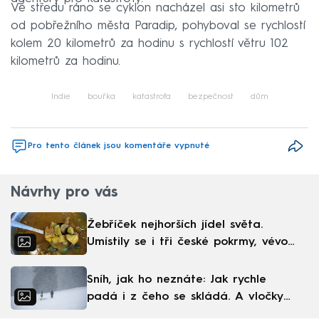
Ve středu ráno se cyklon nacházel asi sto kilometrů
od pobřežního města Paradip, pohyboval se rychlostí
kolem 20 kilometrů za hodinu s rychlostí větru 102
kilometrů za hodinu.
Indie
bouřka
katastrofa
bezpečnost
dům
Pro tento článek jsou komentáře vypnuté
Návrhy pro vás
Žebříček nejhorších jídel světa.
Umístily se i tři české pokrmy, vévodí
skandinávská kuchyně
Sníh, jak ho neznáte: Jak rychle
padá i z čeho se skládá. A vločky
nejsou bílé