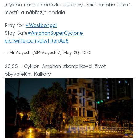
„Cyklon narušil dodávku elektřiny, zničil mnoho domů,
mostů a nábřeží,“ dodala.
Pray for
#Westbengal
Stay Safe
#AmphanSuperCyclone
pic.twitter.com/glwTRgnAe8
— Mr Aayush (@MrAayush17)
May 20, 2020
20:55 - Cyklon Amphan zkomplikoval život
obyvatelům Kalkaty: