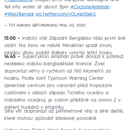
fell into water at about 3pm
#CycloneAmphan
#WestBengal
pic.twitter.com/v0LmpI0ekS
— TOI Kolkata (@TOIKolkata)
May 20, 2020
15:00 -
Indický stát Západní Bengálsko hlásí první dvě
oběti. Na ženu ve městě Minakhan spadl strom,
mladou dívku poblíž Kalkaty usmrtily letící trosky.
14:45 -
Supercyklon Amphan právě dorazil k pobřeží
nedaleko indicko-bangladéšské hranice. Živel
doprovází větry o rychlosti až 160 kilometrů za
hodinu. Podle Joint Typhoon Warning Center
(americké centrum pro varování před tropickými
cyklónami v oblasti západu Tichého oceánu a
Indického oceánu), je cyklon přibližně na úrovni 2 v
měření hurikánů v Atlantiku.
Silný vítr doprovází až pětimetrové vlny a silné deště,
které mohou způsobit bleskové povodně.