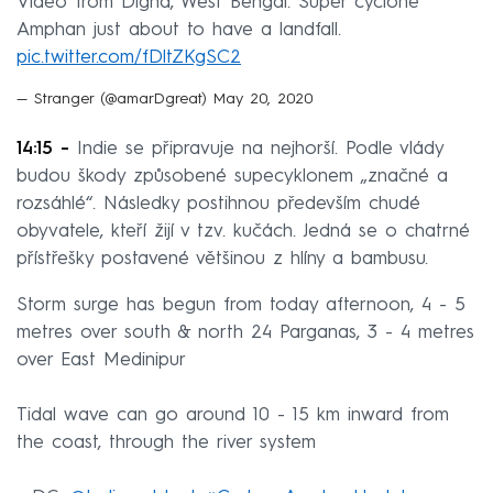
Video from Digha, West Bengal. Super cyclone
Amphan just about to have a landfall.
pic.twitter.com/fDltZKgSC2
— Stranger (@amarDgreat)
May 20, 2020
14:15 -
Indie se připravuje na nejhorší. Podle vlády
budou škody způsobené supecyklonem „značné a
rozsáhlé“. Následky postihnou především chudé
obyvatele, kteří žijí v tzv. kučách. Jedná se o chatrné
přístřešky postavené většinou z hlíny a bambusu.
Storm surge has begun from today afternoon, 4 - 5
metres over south & north 24 Parganas, 3 - 4 metres
over East Medinipur
Tidal wave can go around 10 - 15 km inward from
the coast, through the river system