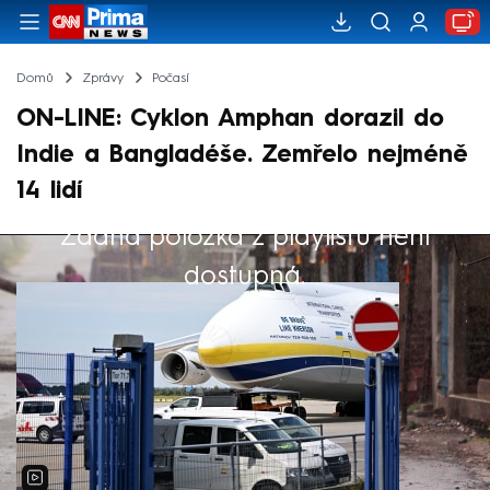
Domů
Zprávy
Počasí
ON-LINE: Cyklon Amphan dorazil do
Indie a Bangladéše. Zemřelo nejméně
14 lidí
Žádná položka z playlistu není
Výběr redakce
dostupná.