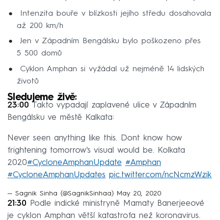
Intenzita bouře v blízkosti jejího středu dosahovala
až 200 km/h
Jen v Západním Bengálsku bylo poškozeno přes
5 500 domů
Cyklon Amphan si vyžádal už nejméně 14 lidských
životů
Sledujeme živě:
23:00
Takto vypadají zaplavené ulice v Západním
Bengálsku ve městě Kalkata:
Never seen anything like this. Dont know how
frightening tomorrow's visual would be. Kolkata
2020
#CycloneAmphanUpdate
#Amphan
#CycloneAmphanUpdates
pic.twitter.com/ncNcmzWzik
— Sagnik Sinha (@SagnikSinhaa)
May 20, 2020
21:30
Podle indické ministryně Mamaty Banerjeeové
je cyklon Amphan větší katastrofa než koronavirus.