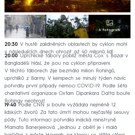
6 fotografií
20:30
V hustě zalidněných oblastech by cyklon mohl
v následujících dnech ohrozit až 40 milionů lidí:
20:00
Uprchlické tábory poblíž města Cox´s Bazar v
Bangladéši hlásí, že jsou na cyklon připraveni.
V těchto táborech žije bezmála milion Rohingů,
uprchlíků z Barmy. V kempech se minulý týden navíc
potvrdily první případy nemoci COVID-19. Podle šéfa
charitativní organizace Oxfam Dipankara Datta bouře
Rohingy neohrozí.
19:40
Podle CNN si bouře vyžádala nejméně 12
lidských životů. Za tato úmrtí mohou nejčastěji sesuvy
půdy. Tuto informaci potvrdila indická ministryně
Mamata Banerjeeová. „Jednou z obětí je i malá