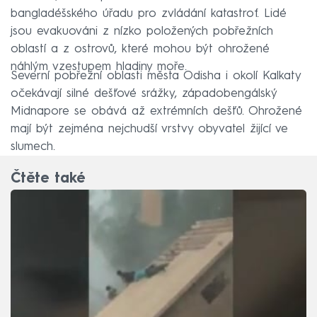
bangladéšského úřadu pro zvládání katastrof. Lidé
jsou evakuováni z nízko položených pobřežních
oblastí a z ostrovů, které mohou být ohrožené
náhlým vzestupem hladiny moře.
Severní pobřežní oblasti města Odisha i okolí Kalkaty
očekávají silné dešťové srážky, západobengálský
Midnapore se obává až extrémních dešťů. Ohrožené
mají být zejména nejchudší vrstvy obyvatel žijící ve
slumech.
Čtěte také