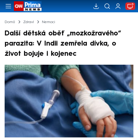
Domů
Zdraví
Nemoci
Další dětská oběť „mozkožravého“
parazita: V Indii zemřela dívka, o
život bojuje i kojenec