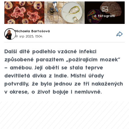
6 fotografií
Michaela Bartošová
19. srp 2025, 15:04
Další dítě podlehlo vzácné infekci
způsobené parazitem „požírajícím mozek“
– amébou. Její obětí se stala teprve
devítiletá dívka z Indie. Místní úřady
potvrdily, že byla jednou ze tří nakažených
v okrese, o život bojuje i nemluvně.