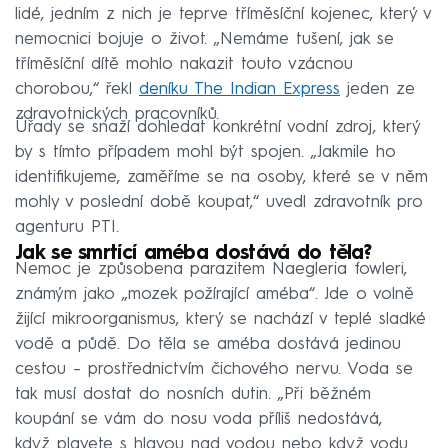
lidé, jedním z nich je teprve tříměsíční kojenec, který v
nemocnici bojuje o život. „Nemáme tušení, jak se
tříměsíční dítě mohlo nakazit touto vzácnou
chorobou,“ řekl
deníku The Indian Express
jeden ze
zdravotnických pracovníků.
Úřady se snaží dohledat konkrétní vodní zdroj, který
by s tímto případem mohl být spojen. „Jakmile ho
identifikujeme, zaměříme se na osoby, které se v něm
mohly v poslední době koupat,“ uvedl zdravotník pro
agenturu PTI.
Jak se smrtící améba dostává do těla?
Nemoc je způsobena parazitem Naegleria fowleri,
známým jako „mozek požírající améba“. Jde o volně
žijící mikroorganismus, který se nachází v teplé sladké
vodě a půdě. Do těla se améba dostává jedinou
cestou – prostřednictvím čichového nervu. Voda se
tak musí dostat do nosních dutin. „Při běžném
koupání se vám do nosu voda příliš nedostává,
když plavete s hlavou nad vodou nebo když vodu