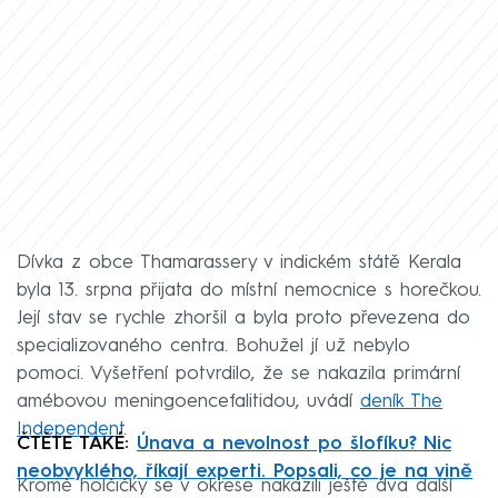
Dívka z obce Thamarassery v indickém státě Kerala
byla 13. srpna přijata do místní nemocnice s horečkou.
Její stav se rychle zhoršil a byla proto převezena do
specializovaného centra. Bohužel jí už nebylo
pomoci. Vyšetření potvrdilo, že se nakazila primární
amébovou meningoencefalitidou, uvádí
deník The
Independent
.
ČTĚTE TAKÉ:
Únava a nevolnost po šlofíku? Nic
neobvyklého, říkají experti. Popsali, co je na vině
Kromě holčičky se v okrese nakazili ještě dva další