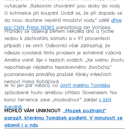
vyfukujete. ‚Rizikovým chováním‘ jsou skoky do vody
či kotrmelce při koupání. Uvádí se, že při dopadu se
do nosu dostane největší množství vody,“ sdělil
dříve
pro CNN Prima NEWS
parazitolog Jan Votýpka.
Příznaky se objevují během několika dnů a rychle
vedou k záchvatům, kómatu a v 97 procentech
případů i ke smrti. Odborníci však zdůrazňují, že
nákaza vyvolaná tímto prvokem je extrémně vzácná.
Améba volně žije v teplých vodách. „Ke svému životu
nepotřebuje nějakého teplokrevného živočicha,“
poznamenala primářka pražské Kliniky infekčních
nemocí Hana Roháčová.
Je to jen pár měsíců, co
úmrtí malého Tomáška
způsobené touto amébou otřáslo Slovenskem. Na
konci července zase „mozkožrout“ zabíjel
v Jižní
Karolíně
.
MOHLO VÁM UNIKNOUT:
„Mozek požírající“
parazit, kterému Tomášek podlehl. V minulosti se
objevil i u nás