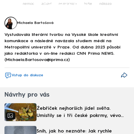
Failed to fetch
nemoc
zdraví
nemocnice
Indie
nákaza
Michaela Bartošová
Vystudovala literární tvorbu na Vysoké škole kreativní
komunikace a následně navázala studiem médií na
Metropolitní univerzitě v Praze. Od dubna 2023 působí
jako redaktorka v on-line redakci CNN Prima NEWS.
(Michaela.Bartosova@iprima.cz)
Vstup do diskuze
Návrhy pro vás
Žebříček nejhorších jídel světa.
Umístily se i tři české pokrmy, vévodí
skandinávská kuchyně
Sníh, jak ho neznáte: Jak rychle