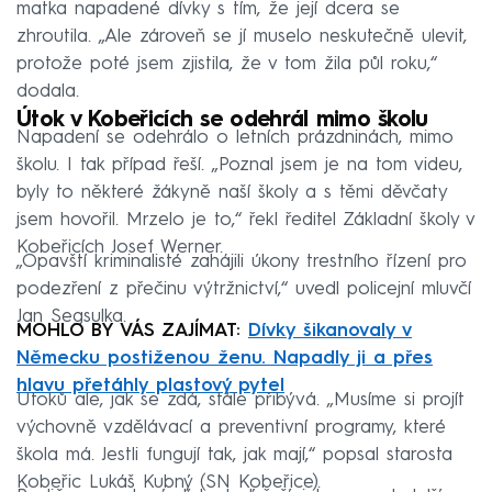
matka napadené dívky s tím, že její dcera se
zhroutila. „Ale zároveň se jí muselo neskutečně ulevit,
protože poté jsem zjistila, že v tom žila půl roku,“
dodala.
Útok v Kobeřicích se odehrál mimo školu
Napadení se odehrálo o letních prázdninách, mimo
školu. I tak případ řeší. „Poznal jsem je na tom videu,
byly to některé žákyně naší školy a s těmi děvčaty
jsem hovořil. Mrzelo je to,“ řekl ředitel Základní školy v
Kobeřicích Josef Werner.
„Opavští kriminalisté zahájili úkony trestního řízení pro
podezření z přečinu výtržnictví,“ uvedl policejní mluvčí
Jan Segsulka.
MOHLO BY VÁS ZAJÍMAT:
Dívky šikanovaly v
Německu postiženou ženu. Napadly ji a přes
hlavu přetáhly plastový pytel
Útoků ale, jak se zdá, stále přibývá. „Musíme si projít
výchovně vzdělávací a preventivní programy, které
škola má. Jestli fungují tak, jak mají,“ popsal starosta
Kobeřic Lukáš Kubný (SN Kobeřice).