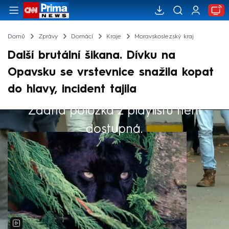
Domů
Zprávy
Domácí
Kraje
Moravskoslezský kraj
Další brutální šikana. Dívku na
Opavsku se vrstevnice snažila kopat
do hlavy, incident tajila
Žádná položka z playlistu není
Výběr redakce
dostupná.