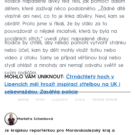
Rodiče napadené dívky teď řeší, jak pomoct dalším
dětem, které zažívají něco podobného. „Žádné dítě
vlastně ani neví, co to je linka důvěry. Neví, kam se
obrátit. Proto jsme si říkali, že by stálo za to
pouvažovat o nějaké iniciativě, která by byla na
sociálních sítích,“ uvedl otec napadené dívky.
Rodiče by chtěli, aby někdo pomohl vytvořit stránku
nebo účet, kam by děti mohly vložit fotku nebo
video z útoku. Samy se případ většinou bojí nebo
stydí ohlásit a mnohdy ani nemají odvahu svěřit se
svým rodičům.
MOHLO VÁM UNIKNOUT:
Čtrnáctiletý hoch v
Lipencích měl hrozit inspirací střelbou na UK i
sebevraždou. Zasáhla policie
Failed to fetch
policie
krimi
napadení
šikana
trestná činnost
Markéta Schenková
Je krajskou reportérkou pro Moravskoslezský kraj a