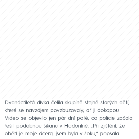
Dvanáctiletá dívka čelila skupině stejně starých dětí,
které se navzájem povzbuzovaly, ať ji dokopou.
Video se objevilo jen pár dní poté, co policie začala
řešit podobnou šikanu v Hodoníně. „Při zjištění, že
obětí je moje dcera, jsem byla v šoku,“ popsala