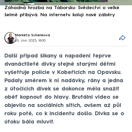
Záhadná hrozba na Táborsku: Svědectví o velké
S
šelmě přibývá. Na internetu kolují nové záběry
d
Markéta Schenková
26. úno 2025, 18:00
Další případ šikany a napadení teprve
dvanáctileté dívky stejně starými dětmi
vyšetřuje policie v Kobeřicích na Opavsku.
Padaly směrem k ní nadávky, rány a jedna
z útočících dívek se dokonce měla snažit
oběť kopnout do hlavy. Brutální video se
objevilo na sociálních sítích, ovšem až půl
roku poté, co k incidentu došlo. Dívka se o
útoku bála mluvit.