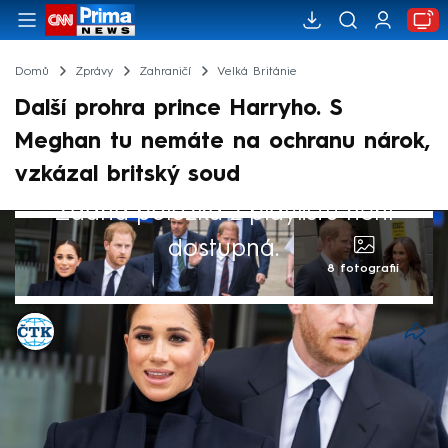
Domů
Zprávy
Zahraničí
Velká Británie
Další prohra prince Harryho. S
Meghan tu nemáte na ochranu nárok,
vzkázal britský soud
Žádná položka z playlistu není
dostupná.
8 fotografií
ČTK
Akt. 2. kvě 2025, 16:11
• 2. kvě 2025, 15:47
Londýnský soud zamítl odvolání britského
prince Harryho proti odebrání policejní