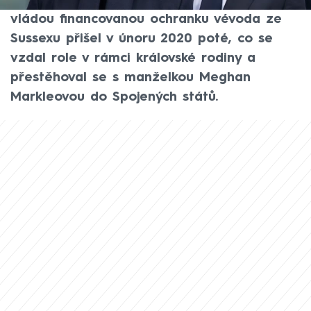
ochrany v Británii, píše server BBC. O
vládou financovanou ochranku vévoda ze
Sussexu přišel v únoru 2020 poté, co se
vzdal role v rámci královské rodiny a
přestěhoval se s manželkou Meghan
Markleovou do Spojených států.