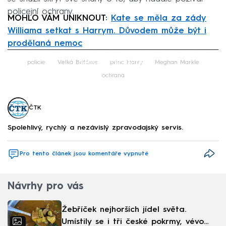
policejní ochrany.
MOHLO VÁM UNIKNOUT:
Kate se měla za zády
Williama setkat s Harrym. Důvodem může být i
prodělaná nemoc
Failed to fetch
policie
Velká Británie
princ Harry
Meghan Markle
ochrana
ČTK
Spolehlivý, rychlý a nezávislý zpravodajský servis.
Pro tento článek jsou komentáře vypnuté
Návrhy pro vás
Žebříček nejhorších jídel světa.
Umístily se i tři české pokrmy, vévodí