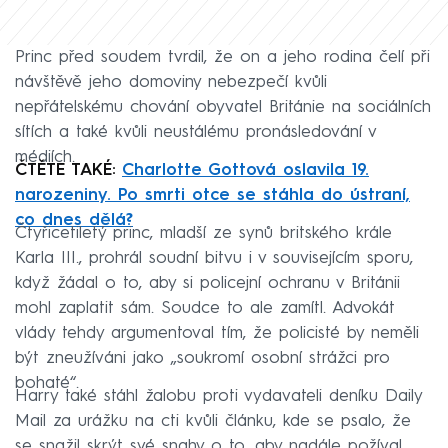
Princ před soudem tvrdil, že on a jeho rodina čelí při
návštěvě jeho domoviny nebezpečí kvůli
nepřátelskému chování obyvatel Británie na sociálních
sítích a také kvůli neustálému pronásledování v
médiích.
ČTĚTE TAKÉ:
Charlotte Gottová oslavila 19.
narozeniny. Po smrti otce se stáhla do ústraní,
co dnes dělá?
Čtyřicetiletý princ, mladší ze synů britského krále
Karla III., prohrál soudní bitvu i v souvisejícím sporu,
když žádal o to, aby si policejní ochranu v Británii
mohl zaplatit sám. Soudce to ale zamítl. Advokát
vlády tehdy argumentoval tím, že policisté by neměli
být zneužíváni jako „soukromí osobní strážci pro
bohaté“.
Harry také stáhl žalobu proti vydavateli deníku Daily
Mail za urážku na cti kvůli článku, kde se psalo, že
se snažil skrýt své snahy o to, aby nadále požíval